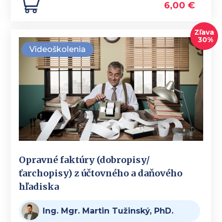
6,00
€
Zľava
30%
Videoškolenia
Opravné faktúry (dobropisy/
ťarchopisy) z účtovného a daňového
hľadiska
Ing. Mgr. Martin Tužinský, PhD.