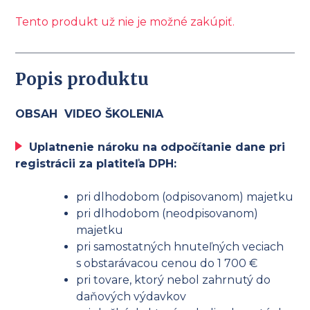
Tento produkt už nie je možné zakúpiť.
Popis produktu
OBSAH VIDEO ŠKOLENIA
Uplatnenie nároku na odpočítanie dane pri
registrácii za platiteľa DPH:
pri dlhodobom (odpisovanom) majetku
pri dlhodobom (neodpisovanom)
majetku
pri samostatných hnuteľných veciach
s obstarávacou cenou do 1 700 €
pri tovare, ktorý nebol zahrnutý do
daňových výdavkov