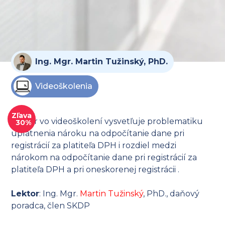
Ing. Mgr. Martin Tužinský, PhD.
Videoškolenia
Zľava
Lektor vo videoškolení vysvetľuje problematiku
30%
uplatnenia nároku na odpočítanie dane pri
registrácií za platiteľa DPH i rozdiel medzi
nárokom na odpočítanie dane pri registrácií za
platiteľa DPH a pri oneskorenej registrácii .
Lektor
: Ing. Mgr.
Martin Tužinský
, PhD., daňový
poradca, člen SKDP