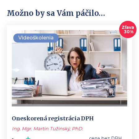
Možno by sa Vám páčilo…
Zľava
30%
Videoškolenia
Oneskorená registrácia DPH
Ing. Mgr. Martin Tužinský, PhD.
cena bez DPH