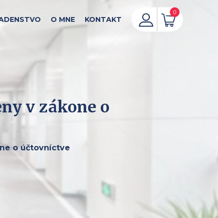
0
ADENSTVO
O MNE
KONTAKT
eny v zákone o
ne o účtovníctve