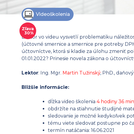
Videoškolenia
Zľava
30%
Lektor vo videu vysvetlí problematiku náležit
(účtovné smernice a smernice pre potreby DPH
účtovníctve, ktorá si kladie za úlohu zmeniť po
01.01.2022? Prinesie novela zákona o účtovníct
Lektor
: Ing. Mgr.
Martin Tužinský
, PhD., daňov
Bližšie informácie:
dĺžka video školenia
4 hodiny 36 mi
obdržíte na stiahnutie študijné mate
sledovanie je možné kedykoľvek pot
tému viete sledovať postupne po ča
termín natáčania: 16.06.2021