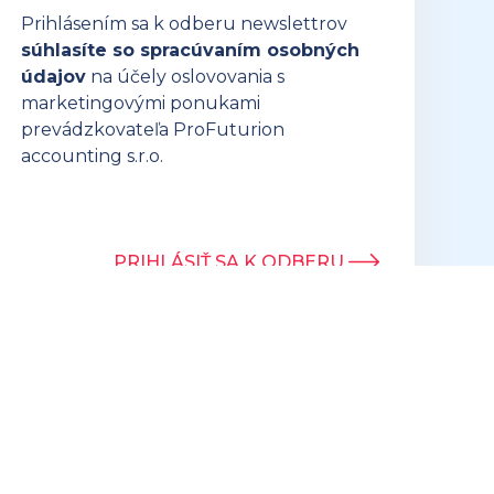
Prihlásením sa k odberu newslettrov
súhlasíte so spracúvaním osobných
údajov
na účely oslovovania s
marketingovými ponukami
prevádzkovateľa ProFuturion
accounting s.r.o.
PRIHLÁSIŤ SA K ODBERU
Obchodné podmienky
Tvorba webstránok foxili.sk