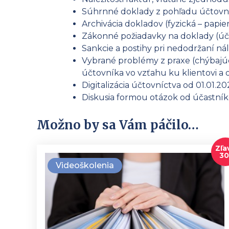
Súhrnné doklady z pohľadu účtovn
Archivácia dokladov (fyzická – papier
Zákonné požiadavky na doklady (úč
Sankcie a postihy pri nedodržaní ná
Vybrané problémy z praxe (chýbajúc
účtovníka vo vzťahu ku klientovi a
Digitalizácia účtovníctva od 01.01.2
Diskusia formou otázok od účastníko
Možno by sa Vám páčilo…
Zľa
3
Videoškolenia