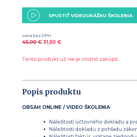
SPUSTIŤ VIDEOUKÁŽKU ŠKOLENIA
cena bez DPH
45,00
€
31,50
€
Tento produkt už nie je možné zakúpiť.
Popis produktu
OBSAH ONLINE / VIDEO ŠKOLENIA
Náležitosti účtovného dokladu a p
Náležitosti dokladu z pohľadu zákon
Náležitosti faktúr, vrátane zjedno