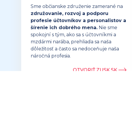
Sme občianske združenie zamerané na
združovanie, rozvoj a podporu
profesie účtovníkov a personalistov a
šírenie ich dobrého mena.
Nie sme
spokojní s tým, ako sa s účtovníkmi a
mzdármi narába, prehliada sa naša
dôležitosť a často sa nedoceňuje naša
náročná profesia.
OTVORIŤ ZUSK.SK