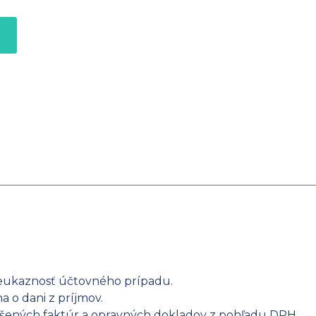
reukaznosť účtovného prípadu.
a o dani z príjmov.
dušených faktúr a opravných dokladov z pohľadu DPH.