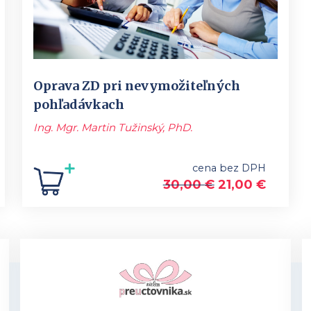
Oprava ZD pri nevymožiteľných
pohľadávkach
Ing. Mgr. Martin Tužinský, PhD.
cena bez DPH
30,00
€
21,00
€