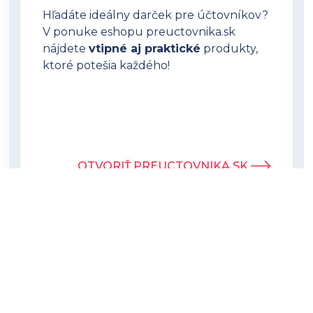
Hľadáte ideálny darček pre účtovníkov?
V ponuke eshopu preuctovnika.sk
nájdete
vtipné aj praktické
produkty,
ktoré potešia každého!
OTVORIŤ PREUCTOVNIKA.SK
©2026 Všetky práva vyhradené
Ochrana osobných údajov