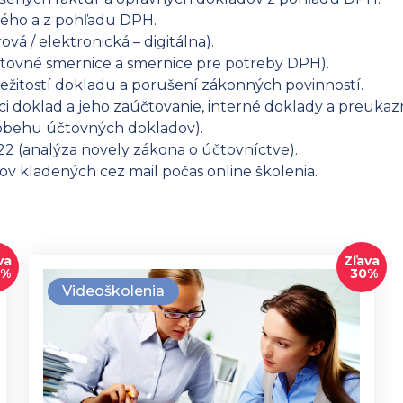
ého a z pohľadu DPH.
ová / elektronická – digitálna).
tovné smernice a smernice pre potreby DPH).
ležitostí dokladu a porušení zákonných povinností.
i doklad a jeho zaúčtovanie, interné doklady a preuk
 obehu účtovných dokladov).
022 (analýza novely zákona o účtovníctve).
v kladených cez mail počas online školenia.
va
Zľava
0%
30%
Videoškolenia