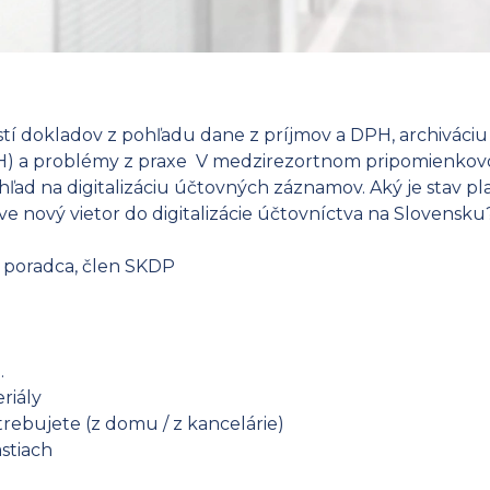
ostí dokladov z pohľadu dane z príjmov a DPH, archivác
) a problémy z praxe V medzirezortnom pripomienkovom 
hľad na digitalizáciu účtovných záznamov. Aký je stav pla
ve nový vietor do digitalizácie účtovníctva na Slovensku
ý poradca, člen SKDP
n
.
riály
rebujete (z domu / z kancelárie)
stiach