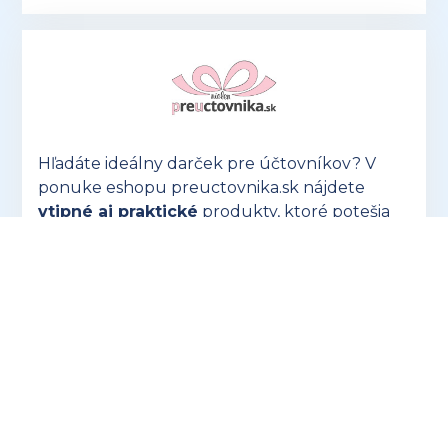
Hľadáte ideálny darček pre účtovníkov? V
ponuke eshopu preuctovnika.sk nájdete
vtipné aj praktické
produkty, ktoré potešia
každého!
OTVORIŤ PREUCTOVNIKA.SK