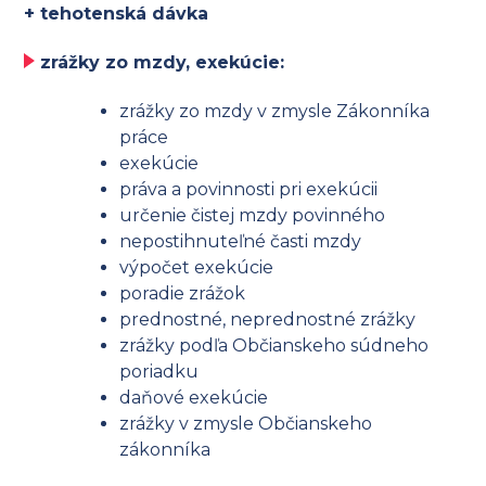
+ tehotenská dávka
zrážky zo mzdy, exekúcie:
zrážky zo mzdy v zmysle Zákonníka
práce
exekúcie
práva a povinnosti pri exekúcii
určenie čistej mzdy povinného
nepostihnuteľné časti mzdy
výpočet exekúcie
poradie zrážok
prednostné, neprednostné zrážky
zrážky podľa Občianskeho súdneho
poriadku
daňové exekúcie
zrážky v zmysle Občianskeho
zákonníka