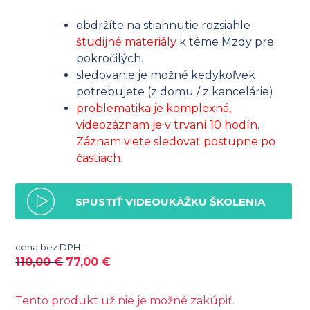
obdržíte na stiahnutie rozsiahle
študijné materiály
k téme Mzdy pre
pokročilých.
sledovanie je možné kedykoľvek
potrebujete (z domu / z kancelárie)
problematika je komplexná,
videozáznam je v trvaní 10 hodín.
Záznam viete sledovať postupne po
častiach.
SPUSTIŤ VIDEOUKÁŽKU ŠKOLENIA
cena bez DPH
110,00
€
77,00
€
Tento produkt už nie je možné zakúpiť.