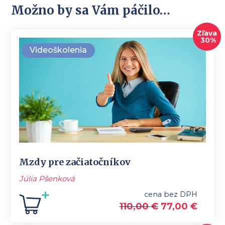
Možno by sa Vám páčilo…
Zľava
30%
Videoškolenia
Mzdy pre začiatočníkov
Júlia Pšenková
cena bez DPH
110,00
€
77,00
€