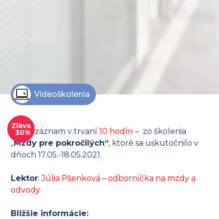
Videoškolenia
Zľava
Video záznam v trvaní
10 hodín
– zo školenia
30%
„
Mzdy pre pokročilých“
, ktoré sa uskutočnilo v
dňoch 17.05.-18.05.2021.
Lektor
:
Júlia Pšenková – odborníčka na mzdy a
odvody
Bližšie informácie: