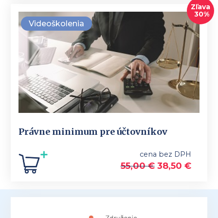
Zľava
30%
Videoškolenia
Právne minimum pre účtovníkov
cena bez DPH
55,00
€
38,50
€