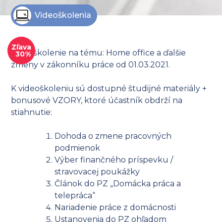
Videoškolenia
Zľava
Videoškolenie na tému: Home office a ďalšie
30%
zmeny v zákonníku práce od 01.03.2021.
K videoškoleniu sú dostupné študijné materiály +
bonusové VZORY, ktoré účastník obdrží na
stiahnutie:
Dohoda o zmene pracovných
podmienok
Výber finančného príspevku /
stravovacej poukážky
Článok do PZ „Domácka práca a
telepráca“
Nariadenie práce z domácnosti
Ustanovenia do PZ ohľadom