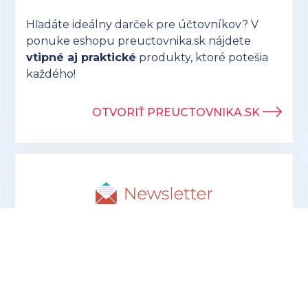
Hľadáte ideálny darček pre účtovníkov? V
ponuke eshopu preuctovnika.sk nájdete
vtipné aj praktické
produkty, ktoré potešia
každého!
OTVORIŤ PREUCTOVNIKA.SK
Prihlásením sa k odberu newslettrov
súhlasíte so spracúvaním osobných údajov
na účely oslovovania s marketingovými
ponukami prevádzkovateľa ProFuturion