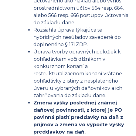
účtovaného ako náklad alebo výnos
prostredníctvom účtov 564 resp. 664,
alebo 566 resp. 666 postupov účtovania
do základu dane.
Rozsiahla úprava týkajúca sa
hybridných nesúladov zavedené do
doplneného § 17i ZDP.
Úprava tvorby opravných položiek k
pohľadávkam voči dlžníkom v
konkurznom konaní a
reštrukturalizačnom konaní vrátane
pohľadávky z istiny z nesplateného
úveru u vybraných daňovníkov a ich
zahrňovania do základu dane.
Zmena výšky poslednej známej
daňovej povinnosti, z ktorej je PO
povinná platiť preddavky na daň z
príjmov a zmena vo výpočte výšky
preddavkov na daň.