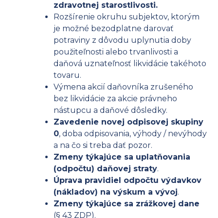
zdravotnej starostlivosti.
Rozšírenie okruhu subjektov, ktorým
je možné bezodplatne darovať
potraviny z dôvodu uplynutia doby
použiteľnosti alebo trvanlivosti a
daňová uznateľnosť likvidácie takéhoto
tovaru.
Výmena akcií daňovníka zrušeného
bez likvidácie za akcie právneho
nástupcu a daňové dôsledky.
Zavedenie novej odpisovej skupiny
0
, doba odpisovania, výhody / nevýhody
a na čo si treba dať pozor.
Zmeny týkajúce sa uplatňovania
(odpočtu) daňovej straty
.
Úprava pravidiel odpočtu výdavkov
(nákladov) na výskum a vývoj
.
Zmeny týkajúce sa zrážkovej dane
(§ 43 ZDP).