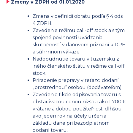
Zmeny v ZDPH od 01.01.2020
Zmena v definícii obratu podľa § 4 ods.
4 ZDPH.
Zavedenie režimu call-off stock a s tým
spojené povinnosti uvádzania
skutočností v daňovom priznaní k DPH
a súhrnnom výkaze.
Nadobudnutie tovaru v tuzemsku z
iného členského štátu v režime call-off
stock.
Priradenie prepravy v reťazci dodaní
„prostrednou“ osobou (dodávateľom).
Zavedenie fikcie odpisovania tovaru s
obstarávacou cenou nižšou ako 1 700 €
vrátane a dobou použiteľnosti dlhšou
ako jeden rok na účely určenia
základu dane pri bezodplatnom
dodaní tovaru.