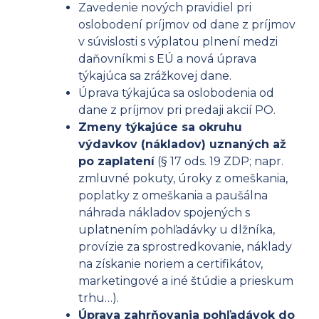
Zavedenie nových pravidiel pri
oslobodení príjmov od dane z príjmov
v súvislosti s výplatou plnení medzi
daňovníkmi s EÚ a nová úprava
týkajúca sa zrážkovej dane.
Úprava týkajúca sa oslobodenia od
dane z príjmov pri predaji akcií PO.
Zmeny týkajúce sa okruhu
výdavkov (nákladov) uznaných až
po zaplatení
(§ 17 ods. 19 ZDP; napr.
zmluvné pokuty, úroky z omeškania,
poplatky z omeškania a paušálna
náhrada nákladov spojených s
uplatnením pohľadávky u dlžníka,
provízie za sprostredkovanie, náklady
na získanie noriem a certifikátov,
marketingové a iné štúdie a prieskum
trhu…).
Úprava zahrňovania pohľadávok do