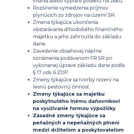
imania alebo výplate podielu na zisku.
Rozšírenie vymedzenia príjmov
plynúcich zo zdrojov na území SR.
Zmena týkajúca ukončenia
obstarávania dlhodobého finančného
majetku a jeho zahrnutia do základu
dane.
Zavedenie obsahovej náplne
oznámenia podávanom FR SR pri
vykonanej úprave základu dane podľa
§ 17 ods. 6 ZDP.
Zmeny týkajúce sa tvorby rezerv na
lesnú pestovnú činnosť.
Zmeny týkajúce sa majetku
poskytnutého inému daňovníkovi
na využívanie formou výpožičky
.
Zásadné zmeny týkajúce sa
peňažných a nepeňažných plnení
medzi držiteľom a poskytovateľom