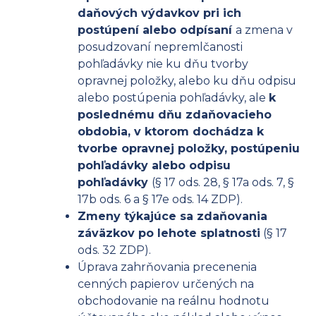
daňových výdavkov pri ich
postúpení alebo odpísaní
a zmena v
posudzovaní nepremlčanosti
pohľadávky nie ku dňu tvorby
opravnej položky, alebo ku dňu odpisu
alebo postúpenia pohľadávky, ale
k
poslednému dňu zdaňovacieho
obdobia, v ktorom dochádza k
tvorbe opravnej položky, postúpeniu
pohľadávky alebo odpisu
pohľadávky
(§ 17 ods. 28, § 17a ods. 7, §
17b ods. 6 a § 17e ods. 14 ZDP).
Zmeny týkajúce sa zdaňovania
záväzkov po lehote splatnosti
(§ 17
ods. 32 ZDP).
Úprava zahrňovania precenenia
cenných papierov určených na
obchodovanie na reálnu hodnotu