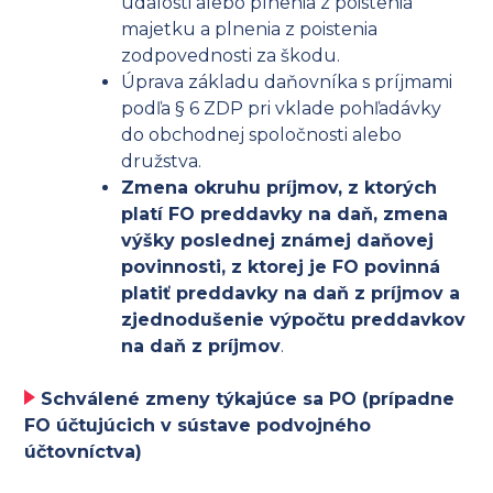
udalosti alebo plnenia z poistenia
majetku a plnenia z poistenia
zodpovednosti za škodu.
Úprava základu daňovníka s príjmami
podľa § 6 ZDP pri vklade pohľadávky
do obchodnej spoločnosti alebo
družstva.
Zmena okruhu príjmov, z ktorých
platí FO preddavky na daň, zmena
výšky poslednej známej daňovej
povinnosti, z ktorej je FO povinná
platiť preddavky na daň z príjmov a
zjednodušenie výpočtu preddavkov
na daň z príjmov
.
Schválené zmeny týkajúce sa PO (prípadne
FO účtujúcich v sústave podvojného
účtovníctva)