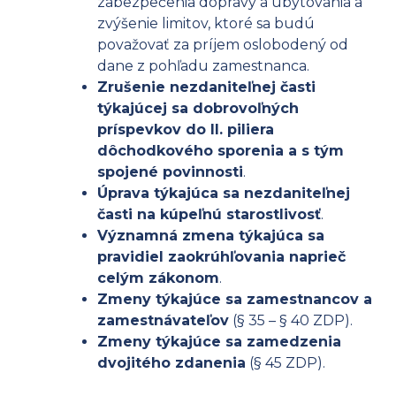
zabezpečenia dopravy a ubytovania a
zvýšenie limitov, ktoré sa budú
považovať za príjem oslobodený od
dane z pohľadu zamestnanca.
Zrušenie nezdaniteľnej časti
týkajúcej sa dobrovoľných
príspevkov do II. piliera
dôchodkového sporenia a s tým
spojené povinnosti
.
Úprava týkajúca sa nezdaniteľnej
časti na kúpeľnú starostlivosť
.
Významná zmena týkajúca sa
pravidiel zaokrúhľovania naprieč
celým zákonom
.
Zmeny týkajúce sa zamestnancov a
zamestnávateľov
(§ 35 – § 40 ZDP).
Zmeny týkajúce sa zamedzenia
dvojitého zdanenia
(§ 45 ZDP).