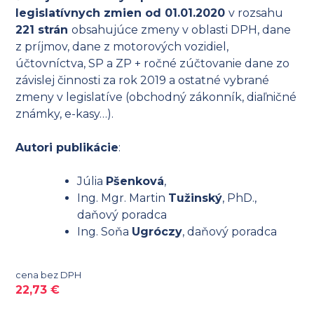
legislatívnych zmien od 01.01.2020
v rozsahu
221 strán
obsahujúce zmeny v oblasti DPH, dane
z príjmov, dane z motorových vozidiel,
účtovníctva, SP a ZP + ročné zúčtovanie dane zo
závislej činnosti za rok 2019 a ostatné vybrané
zmeny v legislatíve (obchodný zákonník, diaľničné
známky, e-kasy…).
Autori publikácie
:
Júlia
Pšenková
,
Ing. Mgr. Martin
Tužinský
, PhD.,
daňový poradca
Ing. Soňa
Ugróczy
, daňový poradca
cena bez DPH
22,73
€