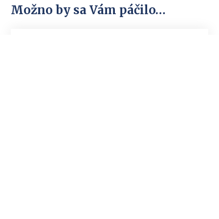
Možno by sa Vám páčilo…
Praktické pomôcky a vzory
Príspevky na rekreáciu (interná
smernica)
Ing. Mgr. Martin Tužinský, PhD.