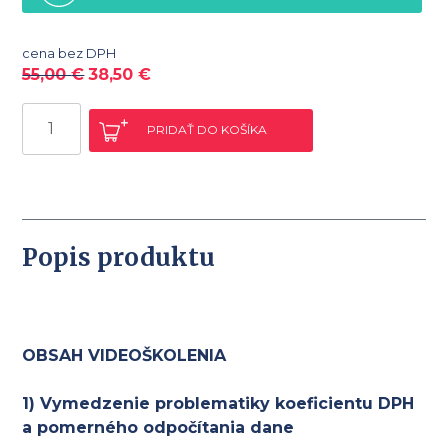
cena bez DPH
55,00
€
38,50
€
množstvo
PRIDAŤ DO KOŠÍKA
Koeficient
DPH
a
pomerné
odpočítanie
Popis produktu
DPH
OBSAH VIDEOŠKOLENIA
1) Vymedzenie problematiky koeficientu DPH
a pomerného odpočítania dane