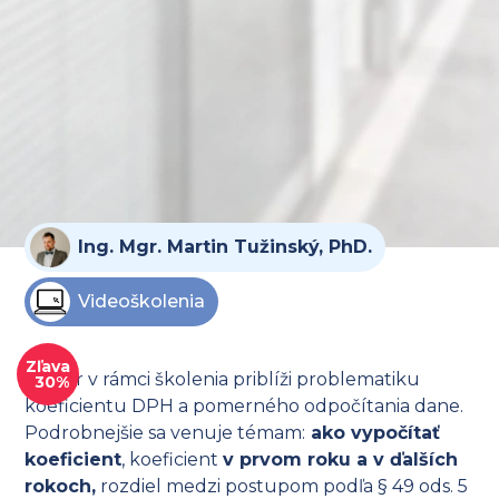
Ing. Mgr. Martin Tužinský, PhD.
Videoškolenia
Zľava
Lektor v rámci školenia priblíži problematiku
30%
koeficientu DPH a pomerného odpočítania dane.
Podrobnejšie sa venuje témam:
ako vypočítať
koeficient
, koeficient
v prvom roku a v ďalších
rokoch,
rozdiel medzi postupom podľa § 49 ods. 5