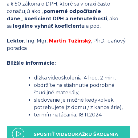
a § 50 zákona o DPH, ktoré sa v praxi často
označujú ako „
pomerné odpočítanie
dane
„,
koeficient DPH a nehnuteľnosti
, ako
sa
legálne vyhnúť koeficientu
a pod..
Lektor
: Ing. Mgr.
Martin Tužinský
, PhD., daňový
poradca
Bližšie informácie:
dĺžka videoškolenia: 4 hod. 2 min.,
obdržíte na stiahnutie podrobné
študijné materiály,
sledovanie je možné kedykoľvek
potrebujete (z domu / z kancelárie),
termín natáčania: 18.11.2024.
SPUSTIŤ VIDEOUKÁŽKU ŠKOLENIA