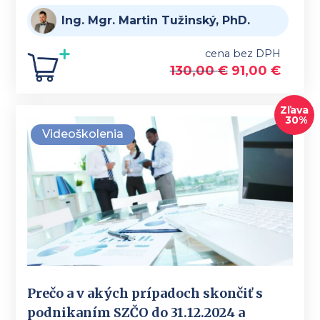
Ing. Mgr. Martin Tužinský, PhD.
cena bez DPH
130,00
€
91,00
€
Zľava
30%
Videoškolenia
Prečo a v akých prípadoch skončiť s
podnikaním SZČO do 31.12.2024 a