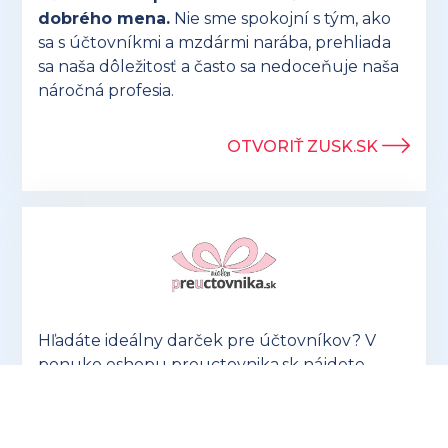
dobrého mena.
Nie sme spokojní s tým, ako
sa s účtovníkmi a mzdármi narába, prehliada
sa naša dôležitosť a často sa nedoceňuje naša
náročná profesia.
OTVORIŤ ZUSK.SK
Hľadáte ideálny darček pre účtovníkov? V
ponuke eshopu preuctovnika.sk nájdete
vtipné aj praktické
produkty, ktoré potešia
každého!