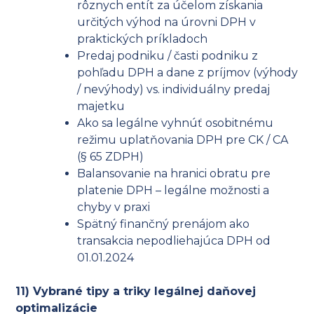
rôznych entít za účelom získania
určitých výhod na úrovni DPH v
praktických príkladoch
Predaj podniku / časti podniku z
pohľadu DPH a dane z príjmov (výhody
/ nevýhody) vs. individuálny predaj
majetku
Ako sa legálne vyhnúť osobitnému
režimu uplatňovania DPH pre CK / CA
(§ 65 ZDPH)
Balansovanie na hranici obratu pre
platenie DPH – legálne možnosti a
chyby v praxi
Spätný finančný prenájom ako
transakcia nepodliehajúca DPH od
01.01.2024
11) Vybrané tipy a triky legálnej daňovej
optimalizácie