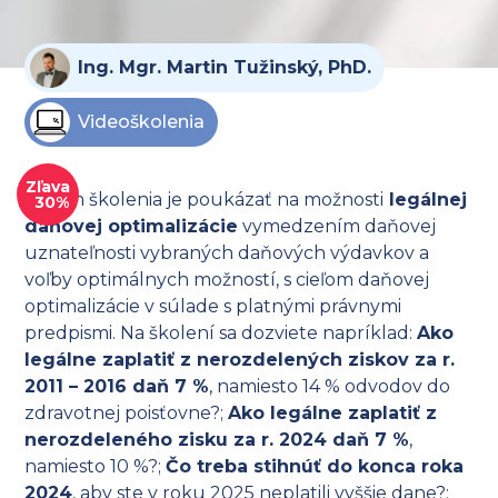
Ing. Mgr. Martin Tužinský, PhD.
Videoškolenia
Zľava
Cieľom školenia je poukázať na možnosti
legálnej
30%
daňovej optimalizácie
vymedzením daňovej
uznateľnosti vybraných daňových výdavkov a
voľby optimálnych možností, s cieľom daňovej
optimalizácie v súlade s platnými právnymi
predpismi. Na školení sa dozviete napríklad:
Ako
legálne zaplatiť z nerozdelených ziskov za r.
2011 – 2016 daň 7 %
, namiesto 14 % odvodov do
zdravotnej poisťovne?;
Ako legálne zaplatiť z
nerozdeleného zisku za r. 2024 daň 7 %
,
namiesto 10 %?;
Čo treba stihnúť do konca roka
2024
, aby ste v roku 2025 neplatili vyššie dane?;