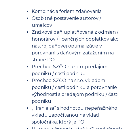
Kombinácia foriem zdaňovania
Osobitné postavenie autorov /
umelcov
Zrážková daň uplatňovaná z odmien /
honorárov / licenčných poplatkov ako
nástroj daňovej optimalizácie v
porovnaní s daňovým zaťažením na
strane PO
Prechod SZČO na s.r.o. predajom
podniku / časti podniku
Prechod SZČO na s.r.o. vkladom
podniku / časti podniku a porovnanie
výhodnosti s predajom podniku / časti
podniku
„Hranie sa“ s hodnotou nepeňažného
vkladu započítanou na vklad
spoločníka, ktorý je FO
Utlmenie činnosti („dožitie“) spoločnosti