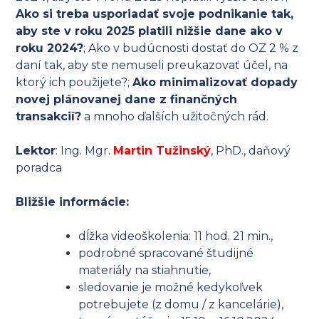
Ako si treba usporiadať svoje podnikanie tak,
aby ste v roku 2025 platili nižšie dane ako v
roku 2024?
; Ako v budúcnosti dostať do OZ 2 % z
daní tak, aby ste nemuseli preukazovať účel, na
ktorý ich použijete?;
Ako minimalizovať dopady
novej plánovanej dane z finančných
transakcií?
a mnoho ďalších užitočných rád.
Lektor
: Ing. Mgr.
Martin Tužinský
, PhD., daňový
poradca
Bližšie informácie:
dĺžka videoškolenia: 11 hod. 21 min.,
podrobné spracované študijné
materiály na stiahnutie,
sledovanie je možné kedykoľvek
potrebujete (z domu / z kancelárie),