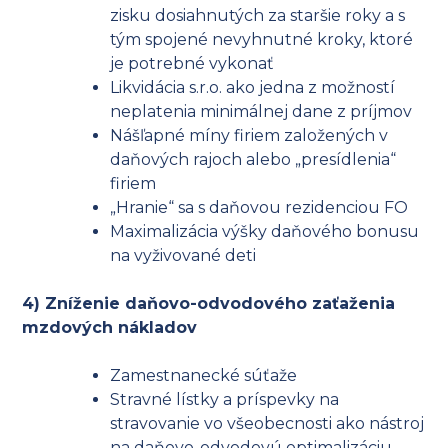
zisku dosiahnutých za staršie roky a s
tým spojené nevyhnutné kroky, ktoré
je potrebné vykonať
Likvidácia s.r.o. ako jedna z možností
neplatenia minimálnej dane z príjmov
Nášľapné míny firiem založených v
daňových rajoch alebo „presídlenia“
firiem
„Hranie“ sa s daňovou rezidenciou FO
Maximalizácia výšky daňového bonusu
na vyživované deti
4) Zníženie daňovo-odvodového zaťaženia
mzdových nákladov
Zamestnanecké súťaže
Stravné lístky a príspevky na
stravovanie vo všeobecnosti ako nástroj
na daňovo-odvodovú optimalizáciu