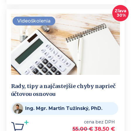
Zľava
30%
Videoškolenia
Rady, tipy a najčastejšie chyby naprieč
účtovou osnovou
Ing. Mgr. Martin Tužinský, PhD.
cena bez DPH
55,00
€
38,50
€