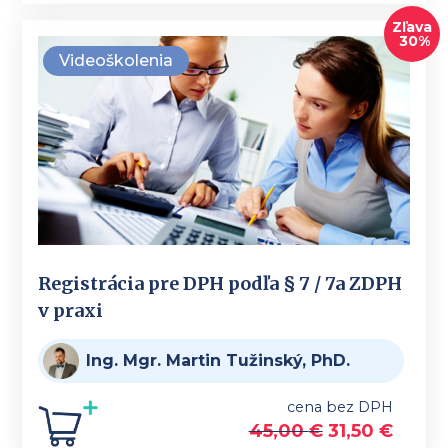
Zľava
30%
Videoškolenia
Registrácia pre DPH podľa § 7 / 7a ZDPH
v praxi
Ing. Mgr. Martin Tužinský, PhD.
cena bez DPH
45,00
€
31,50
€