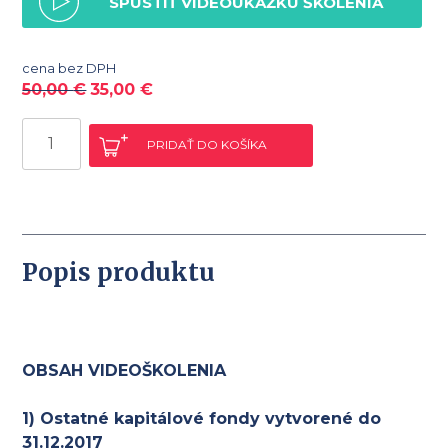
SPUSTIŤ VIDEOUKÁŽKU ŠKOLENIA
cena bez DPH
50,00
€
35,00
€
množstvo
PRIDAŤ DO KOŠÍKA
Kapitálové
fondy
z
právneho,
účtovného
Popis produktu
a
daňového
hľadiska
OBSAH VIDEOŠKOLENIA
1) Ostatné kapitálové fondy vytvorené do
31.12.2017