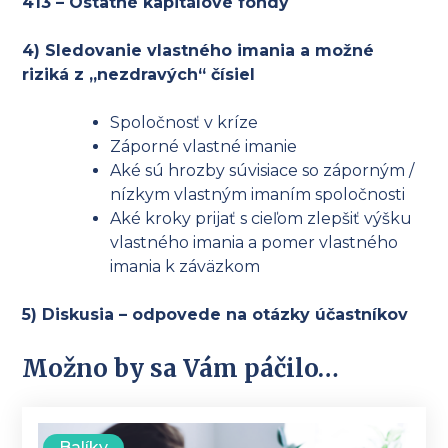
413 – Ostatné kapitálové fondy
4) Sledovanie vlastného imania a možné
riziká z „nezdravých“ čísiel
Spoločnosť v kríze
Záporné vlastné imanie
Aké sú hrozby súvisiace so záporným /
nízkym vlastným imaním spoločnosti
Aké kroky prijať s cieľom zlepšiť výšku
vlastného imania a pomer vlastného
imania k záväzkom
5) Diskusia – odpovede na otázky účastníkov
Možno by sa Vám páčilo…
Balíky