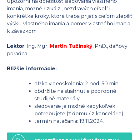
upozorní na dôležitosť sledovania vlastného
imania, možné riziká z „nezdravých čísiel“ i
konkrétke kroky, ktoré treba prijať s cieľom zlepšiť
výšku vlastného imania a pomer vlastného imania
k záväzkom.
Lektor
: Ing. Mgr.
Martin Tužinský
, PhD., daňový
poradca
Bližšie informácie:
dĺžka videoškolenia: 2 hod. 50 min.,
obdržíte na stiahnutie podrobné
študijné materiály,
sledovanie je možné kedykoľvek
potrebujete (z domu / z kancelárie),
termín natáčania: 19.11.2024.