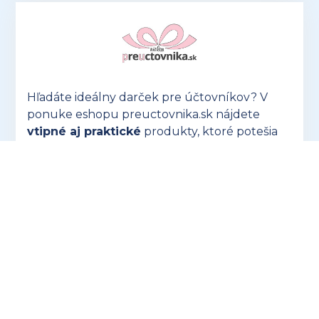
Hľadáte ideálny darček pre účtovníkov? V
ponuke eshopu preuctovnika.sk nájdete
vtipné aj praktické
produkty, ktoré potešia
každého!
OTVORIŤ PREUCTOVNIKA.SK