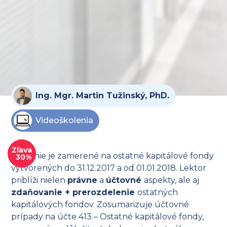
Ing. Mgr. Martin Tužinský, PhD.
Videoškolenia
Zľava
Školenie je zamerené na ostatné kapitálové fondy
30%
vytvorených do 31.12.2017 a od 01.01.2018. Lektor
priblíži nielen
právne
a
účtovné
aspekty, ale aj
zdaňovanie + prerozdelenie
ostatných
kapitálových fondov. Zosumarizuje účtovné
prípady na účte 413 – Ostatné kapitálové fondy,