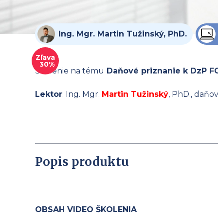
Ing. Mgr. Martin Tužinský, PhD.
Zľava
30%
Školenie na tému
Daňové priznanie k DzP FO 
Lektor
: Ing. Mgr.
Martin Tužinský
, PhD., daňo
Popis produktu
OBSAH VIDEO ŠKOLENIA