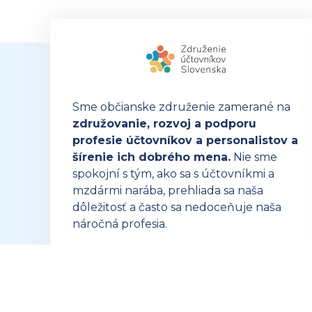
Sme občianske združenie zamerané na
združovanie, rozvoj a podporu
profesie účtovníkov a personalistov a
šírenie ich dobrého mena.
Nie sme
spokojní s tým, ako sa s účtovníkmi a
mzdármi narába, prehliada sa naša
dôležitosť a často sa nedoceňuje naša
náročná profesia.
OTVORIŤ ZUSK.SK