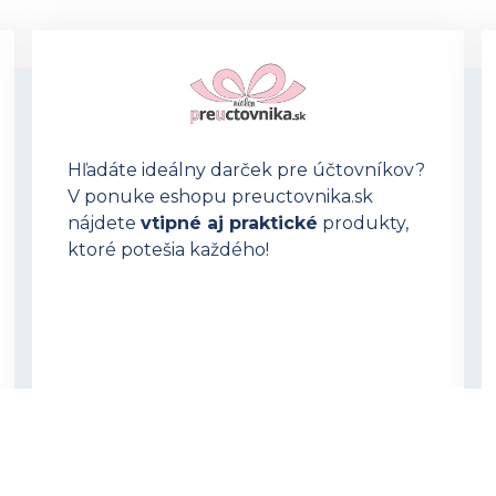
Hľadáte ideálny darček pre účtovníkov?
V ponuke eshopu preuctovnika.sk
nájdete
vtipné aj praktické
produkty,
ktoré potešia každého!
OTVORIŤ PREUCTOVNIKA.SK