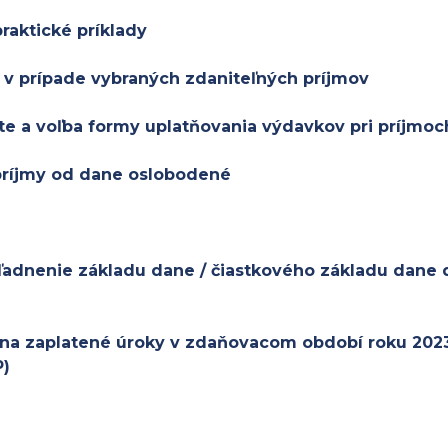
praktické príklady
ť v prípade vybraných zdaniteľných príjmov
te a voľba formy uplatňovania výdavkov pri príjmoc
 príjmy od dane oslobodené
ľadnenie základu dane / čiastkového základu dane 
na zaplatené úroky v zdaňovacom období roku 2023 (
P)