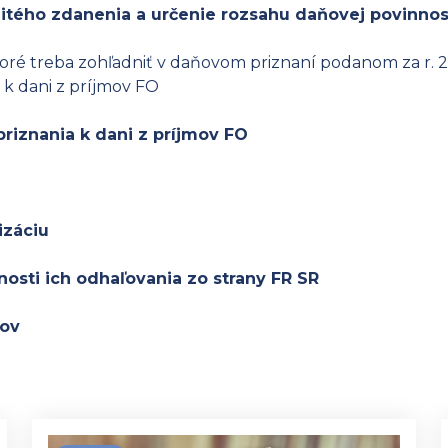
itého zdanenia a určenie rozsahu daňovej povinnos
oré treba zohľadniť v daňovom priznaní podanom za r. 20
 k dani z príjmov FO
riznania k dani z príjmov FO
izáciu
osti ich odhaľovania zo strany FR SR
kov