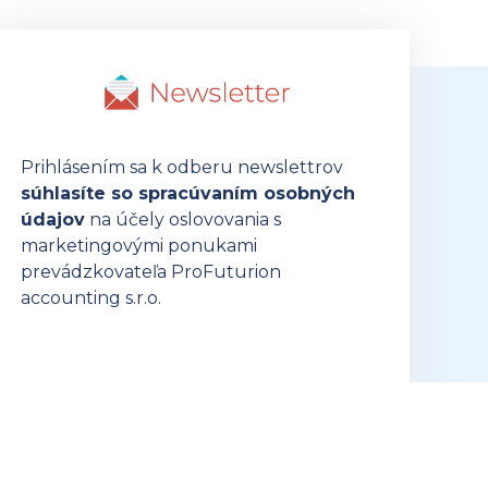
Prihlásením sa k odberu newslettrov
súhlasíte so spracúvaním osobných
údajov
na účely oslovovania s
marketingovými ponukami
prevádzkovateľa ProFuturion
accounting s.r.o.
PRIHLÁSIŤ SA K ODBERU