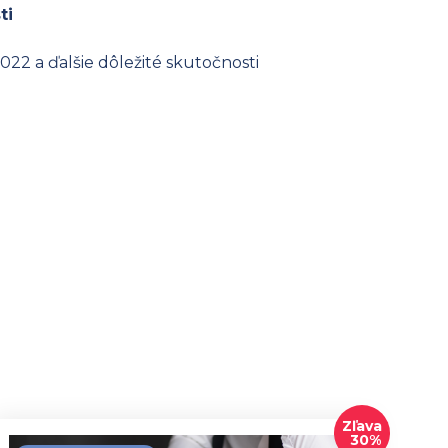
ti
22 a ďalšie dôležité skutočnosti
Zľava
30%