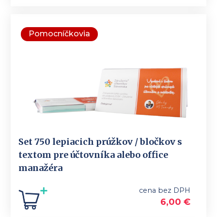
Pomocníčkovia
Set 750 lepiacich prúžkov / bločkov s
textom pre účtovníka alebo office
manažéra
cena bez DPH
6,00
€