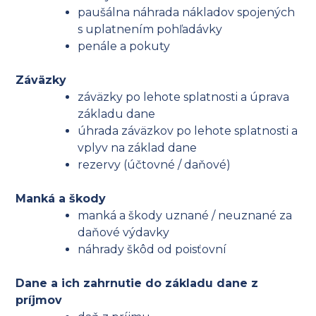
paušálna náhrada nákladov spojených
s uplatnením pohľadávky
penále a pokuty
Záväzky
záväzky po lehote splatnosti a úprava
základu dane
úhrada záväzkov po lehote splatnosti a
vplyv na základ dane
rezervy (účtovné / daňové)
Manká a škody
manká a škody uznané / neuznané za
daňové výdavky
náhrady škôd od poisťovní
Dane a ich zahrnutie do základu dane z
príjmov