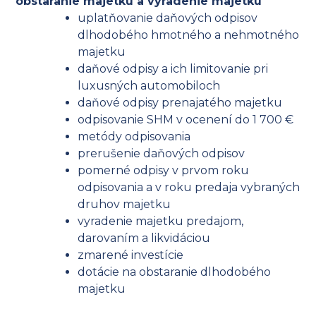
obstaranie majetku a vyradenie majetku
uplatňovanie daňových odpisov
dlhodobého hmotného a nehmotného
majetku
daňové odpisy a ich limitovanie pri
luxusných automobiloch
daňové odpisy prenajatého majetku
odpisovanie SHM v ocenení do 1 700 €
metódy odpisovania
prerušenie daňových odpisov
pomerné odpisy v prvom roku
odpisovania a v roku predaja vybraných
druhov majetku
vyradenie majetku predajom,
darovaním a likvidáciou
zmarené investície
dotácie na obstaranie dlhodobého
majetku