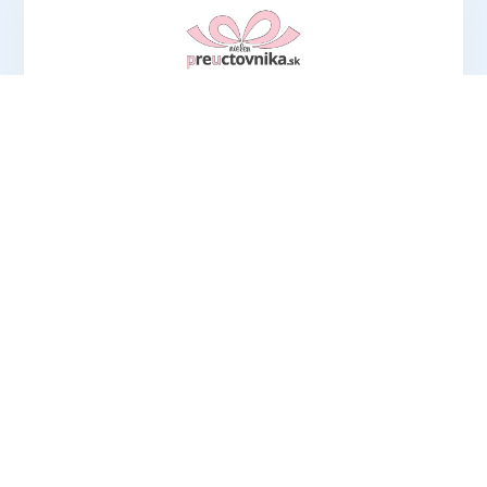
Hľadáte ideálny darček pre účtovníkov? V
ponuke eshopu preuctovnika.sk nájdete
vtipné aj praktické
produkty, ktoré potešia
každého!
OTVORIŤ PREUCTOVNIKA.SK
Prihlásením sa k odberu newslettrov