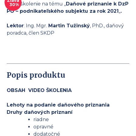
Zľava
Videoškolenie na tému „
Daňové priznanie k DzP
30%
PO – podnikateľského subjektu za rok 2021
„
.
Lektor
: Ing. Mgr.
Martin Tužinský
, PhD., daňový
poradca, člen SKDP
Popis produktu
OBSAH VIDEO ŠKOLENIA
Lehoty na podanie daňového priznania
Druhy daňových priznaní
riadne
opravné
dodatočné