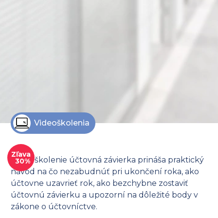
Videoškolenia
Zľava
Video školenie účtovná závierka prináša praktický
30%
návod na čo nezabudnúť pri ukončení roka, ako
účtovne uzavrieť rok, ako bezchybne zostaviť
účtovnú závierku a upozorní na dôležité body v
zákone o účtovníctve.