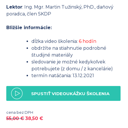
Lektor
: Ing. Mgr. Martin Tužinský, PhD., daňový
poradca, člen SKDP
Bližšie informácie:
dĺžka video školenia:
6 hodín
obdržíte na stiahnutie podrobné
študijné materiály
sledovanie je možné kedykoľvek
potrebujete (z domu / z kancelárie)
termín natáčania: 13.12.2021
SPUSTIŤ VIDEOUKÁŽKU ŠKOLENIA
cena bez DPH
55,00
€
38,50
€