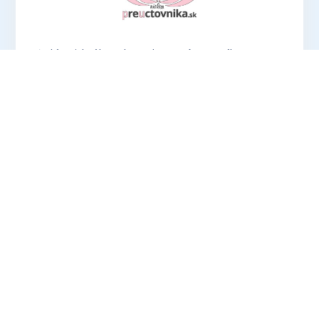
Hľadáte ideálny darček pre účtovníkov? V
ponuke eshopu preuctovnika.sk nájdete
vtipné aj praktické
produkty, ktoré potešia
každého!
OTVORIŤ PREUCTOVNIKA.SK
Prihlásením sa k odberu newslettrov
súhlasíte so spracúvaním osobných údajov
na účely oslovovania s marketingovými