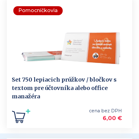
Pomocníčkovia
Set 750 lepiacich prúžkov / bločkov s
textom pre účtovníka alebo office
manažéra
cena bez DPH
6,00
€