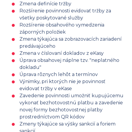
Zmena definície tržby
Rozšírenie povinnosti evidovať tržby za
všetky poskytované služby
Rozšírenie obsahového vymedzenia
záporných položiek
Zmena týkajúca sa zobrazovacích zariadení
predávajúceho
Zmena v číslovaní dokladov z eKasy
Úprava obsahovej náplne tzv. "neplatného
dokladu"
Úprava rôznych lehôt a termínov
Výnimky, pri ktorých nie je povinnosť
evidovať tržby v eKase
Zavedenie povinnosti umožniť kupujúcemu
vykonať bezhotovostnú platbu a zavedenie
novej formy bezhotovostnej platby
prostredníctvom QR kódov
Zmeny týkajúce sa výšky sankcií a foriem
sankcií