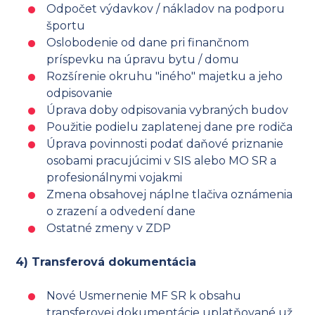
Odpočet výdavkov / nákladov na podporu
športu
Oslobodenie od dane pri finančnom
príspevku na úpravu bytu / domu
Rozšírenie okruhu "iného" majetku a jeho
odpisovanie
Úprava doby odpisovania vybraných budov
Použitie podielu zaplatenej dane pre rodiča
Úprava povinnosti podať daňové priznanie
osobami pracujúcimi v SIS alebo MO SR a
profesionálnymi vojakmi
Zmena obsahovej náplne tlačiva oznámenia
o zrazení a odvedení dane
Ostatné zmeny v ZDP
4) Transferová dokumentácia
Nové Usmernenie MF SR k obsahu
transferovej dokumentácie uplatňované už