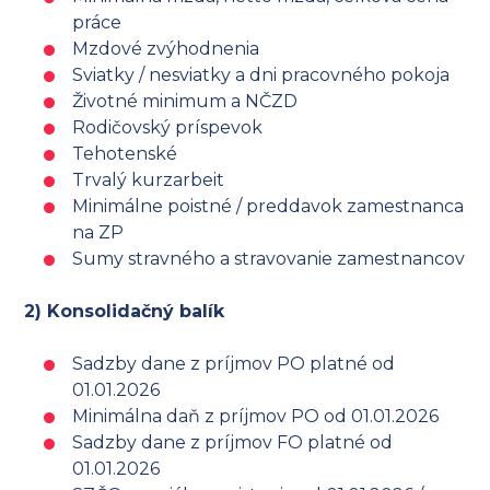
práce
Mzdové zvýhodnenia
Sviatky / nesviatky a dni pracovného pokoja
Životné minimum a NČZD
Rodičovský príspevok
Tehotenské
Trvalý kurzarbeit
Minimálne poistné / preddavok zamestnanca
na ZP
Sumy stravného a stravovanie zamestnancov
2) Konsolidačný balík
Sadzby dane z príjmov PO platné od
01.01.2026
Minimálna daň z príjmov PO od 01.01.2026
Sadzby dane z príjmov FO platné od
01.01.2026