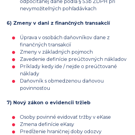
odpočítanej dane podľa § 53b ZDPH pri
nevymožiteľných pohľadávkach
6) Zmeny v dani z finančných transakcií
Úprava v osobách daňovníkov dane z
finančných transakcií
Zmeny v základných pojmoch
Zavedenie definície preúčtovných nákladov
Príklady kedy ide / nejde o preúčtované
náklady
Daňovník s obmedzenou daňovou
povinnosťou
7) Nový zákon o evidencii tržieb
Osoby povinné evidovať tržby v eKase
Zmena definície eKasy
Predĺženie hraničnej doby odozvy