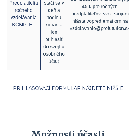
Predplatitelia
stačí sa v
45 €
pre ročných
ročného
deň a
predplatiteľov, svoj záujem
vzdelávania
hodinu
hláste vopred emailom na
KOMPLET
konania
vzdelavanie@profuturion.sk
len
prihlásiť
do svojho
osobného
účtu)
PRIHLASOVACÍ FORMULÁR NÁJDETE NIŽŠIE
Možnosti účasti