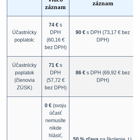
záznam
záznam
74 €
s
Účastnícky
DPH
90 €
s DPH (73,17 € bez
poplatok:
(60,16 €
DPH)
bez DPH)
Účastnícky
71 €
s
poplatok
DPH
86 €
s DPH (69,92 € bez
(členovia
(57,72 €
DPH)
ZÚSK)
bez DPH)
0 €
(svoju
účasť
nemusíte
nikde
hlásiť,
50 % zľava
na školenie, t.j.