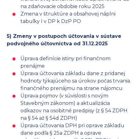
na zdaňovacie obdobie roku 2025
Zmena v štruktúre a obsahovej náplni
tabuľky I v DP k DzP PO
5) Zmeny v postupoch účtovania v sústave
podvojného účtovníctva od 31.12.2025
Úprava definície istiny pri finančnom
prenájme
Úprava účtovania základu dane z pridanej
hodnoty týkajúceho sa úrokov počas trvania
finančného prenájmu na strane nájomcu
Úprava pojmov (v súvislosti s novým
Stavebným zákonom) a aktualizácia
odkazov na osobitné predpisy (z § 54 ZDPH
na § 54 až § 54d ZDPH)
Úprava účtovania DPH pri oprave základu
dane podľa § 25a ZDPH a oprave