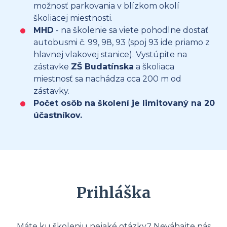
možnosť parkovania v blízkom okolí
školiacej miestnosti.
MHD
- na školenie sa viete pohodlne dostať
autobusmi č. 99, 98, 93 (spoj 93 ide priamo z
hlavnej vlakovej stanice). Vystúpite na
zástavke
ZŠ Budatínska
a školiaca
miestnosť sa nachádza cca 200 m od
zástavky.
Počet osôb na školení je limitovaný na 20
účastníkov.
Prihláška
Máte ku školeniu nejaké otázky? Neváhajte nás