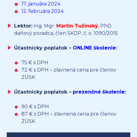
17. januára 2024
12. februára 2024
Lektor:
Ing. Mgr.
Martin Tužinský
, PhD.
daňový poradca, člen SKDP, č. o. 1090/2015
Účastnícky poplatok –
ONLINE školenie
:
75 € s DPH
72 € s DPH – zľavnená cena pre členov
ZÚSK
Účastnícky poplatok –
prezenčné školenie
:
90 € s DPH
87 € s DPH – zľavnená cena pre členov
ZÚSK