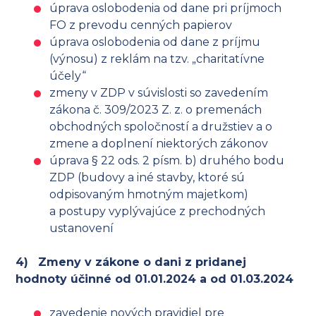
úprava oslobodenia od dane pri príjmoch
FO z prevodu cenných papierov
úprava oslobodenia od dane z príjmu
(výnosu) z reklám na tzv. „charitatívne
účely“
zmeny v ZDP v súvislosti so zavedením
zákona č. 309/2023 Z. z. o premenách
obchodných spoločností a družstiev a o
zmene a doplnení niektorých zákonov
úprava § 22 ods. 2 písm. b) druhého bodu
ZDP (budovy a iné stavby, ktoré sú
odpisovaným hmotným majetkom)
a postupy vyplývajúce z prechodných
ustanovení
4)
Zmeny v zákone o dani z pridanej
hodnoty účinné od 01.01.2024 a od 01.03.2024
zavedenie nových pravidiel pre