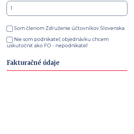
Som členom Združenie účtovníkov Slovenska
Nie som podnikateľ, objednávku chcem
uskutočniť ako FO - nepodnikateľ
Fakturačné údaje
Obchodné meno*
Sídlo (ulica, mesto, PSČ)*