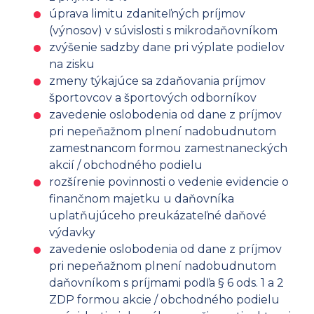
úprava limitu zdaniteľných príjmov
(výnosov) v súvislosti s mikrodaňovníkom
zvýšenie sadzby dane pri výplate podielov
na zisku
zmeny týkajúce sa zdaňovania príjmov
športovcov a športových odborníkov
zavedenie oslobodenia od dane z príjmov
pri nepeňažnom plnení nadobudnutom
zamestnancom formou zamestnaneckých
akcií / obchodného podielu
rozšírenie povinnosti o vedenie evidencie o
finančnom majetku u daňovníka
uplatňujúceho preukázateľné daňové
výdavky
zavedenie oslobodenia od dane z príjmov
pri nepeňažnom plnení nadobudnutom
daňovníkom s príjmami podľa § 6 ods. 1 a 2
ZDP formou akcie / obchodného podielu