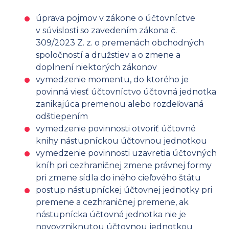
úprava pojmov v zákone o účtovníctve
v súvislosti so zavedením zákona č.
309/2023 Z. z. o premenách obchodných
spoločností a družstiev a o zmene a
doplnení niektorých zákonov
vymedzenie momentu, do ktorého je
povinná viesť účtovníctvo účtovná jednotka
zanikajúca premenou alebo rozdeľovaná
odštiepením
vymedzenie povinnosti otvoriť účtovné
knihy nástupníckou účtovnou jednotkou
vymedzenie povinnosti uzavretia účtovných
kníh pri cezhraničnej zmene právnej formy
pri zmene sídla do iného cieľového štátu
postup nástupníckej účtovnej jednotky pri
premene a cezhraničnej premene, ak
nástupnícka účtovná jednotka nie je
novovzniknutou účtovnou jednotkou