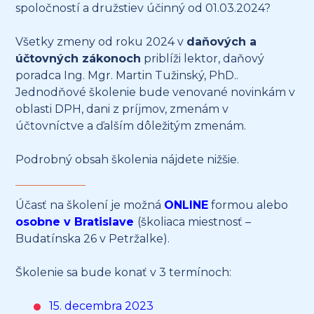
spoločností a družstiev účinný od 01.03.2024?
Všetky zmeny od roku 2024 v
daňových a
účtovných zákonoch
priblíži lektor, daňový
poradca Ing. Mgr. Martin Tužinský, PhD..
Jednodňové školenie bude venované novinkám v
oblasti DPH, dani z príjmov, zmenám v
účtovníctve a ďalším dôležitým zmenám.
Podrobný obsah školenia nájdete nižšie.
Účasť na školení je možná
ONLINE
formou alebo
osobne v Bratislave
(školiaca miestnosť –
Budatínska 26 v Petržalke).
Školenie sa bude konať v 3 termínoch:
15. decembra 2023