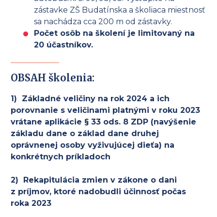
zástavke ZŠ Budatínska a školiaca miestnosť
sa nachádza cca 200 m od zástavky.
Počet osôb na školení je limitovaný na
20 účastníkov.
OBSAH školenia:
1) Základné veličiny na rok 2024 a ich
porovnanie s veličinami platnými v roku 2023
vrátane aplikácie § 33 ods. 8 ZDP (navýšenie
základu dane o základ dane druhej
oprávnenej osoby vyživujúcej dieťa) na
konkrétnych príkladoch
2) Rekapitulácia zmien v zákone o dani
z príjmov, ktoré nadobudli účinnosť počas
roka 2023