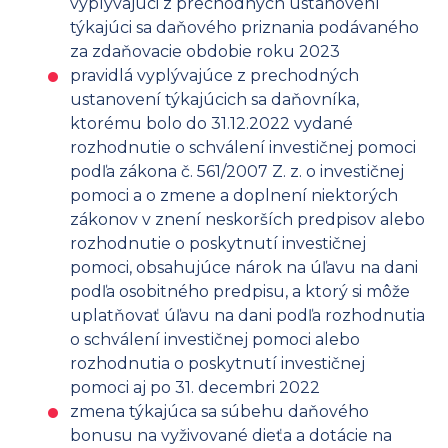
vyplývajúci z prechodných ustanovení
týkajúci sa daňového priznania podávaného
za zdaňovacie obdobie roku 2023
pravidlá vyplývajúce z prechodných
ustanovení týkajúcich sa daňovníka,
ktorému bolo do 31.12.2022 vydané
rozhodnutie o schválení investičnej pomoci
podľa zákona č. 561/2007 Z. z. o investičnej
pomoci a o zmene a doplnení niektorých
zákonov v znení neskorších predpisov alebo
rozhodnutie o poskytnutí investičnej
pomoci, obsahujúce nárok na úľavu na dani
podľa osobitného predpisu, a ktorý si môže
uplatňovať úľavu na dani podľa rozhodnutia
o schválení investičnej pomoci alebo
rozhodnutia o poskytnutí investičnej
pomoci aj po 31. decembri 2022
zmena týkajúca sa súbehu daňového
bonusu na vyživované dieťa a dotácie na