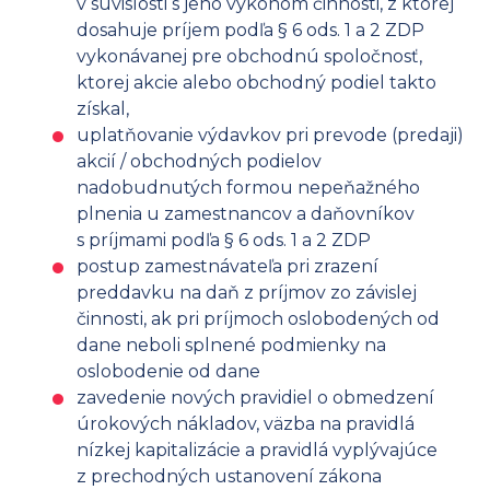
v súvislosti s jeho výkonom činnosti, z ktorej
dosahuje príjem podľa § 6 ods. 1 a 2 ZDP
vykonávanej pre obchodnú spoločnosť,
ktorej akcie alebo obchodný podiel takto
získal,
uplatňovanie výdavkov pri prevode (predaji)
akcií / obchodných podielov
nadobudnutých formou nepeňažného
plnenia u zamestnancov a daňovníkov
s príjmami podľa § 6 ods. 1 a 2 ZDP
postup zamestnávateľa pri zrazení
preddavku na daň z príjmov zo závislej
činnosti, ak pri príjmoch oslobodených od
dane neboli splnené podmienky na
oslobodenie od dane
zavedenie nových pravidiel o obmedzení
úrokových nákladov, väzba na pravidlá
nízkej kapitalizácie a pravidlá vyplývajúce
z prechodných ustanovení zákona