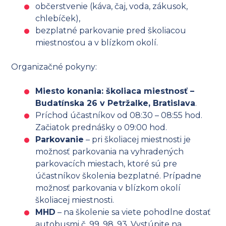
občerstvenie (káva, čaj, voda, zákusok,
chlebíček),
bezplatné parkovanie pred školiacou
miestnosťou a v blízkom okolí.
Organizačné pokyny:
Miesto konania: školiaca miestnosť –
Budatínska 26 v Petržalke, Bratislava
.
Príchod účastníkov od 08:30 – 08:55 hod.
Začiatok prednášky o 09:00 hod.
Parkovanie
– pri školiacej miestnosti je
možnosť parkovania na vyhradených
parkovacích miestach, ktoré sú pre
účastníkov školenia bezplatné. Prípadne
možnosť parkovania v blízkom okolí
školiacej miestnosti.
MHD
– na školenie sa viete pohodlne dostať
autobusmi č. 99, 98, 93. Vystúpite na