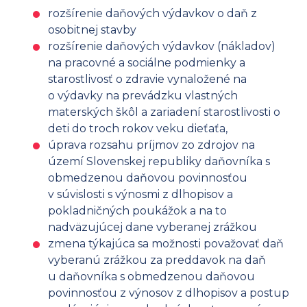
rozšírenie daňových výdavkov o daň z
osobitnej stavby
rozšírenie daňových výdavkov (nákladov)
na pracovné a sociálne podmienky a
starostlivosť o zdravie vynaložené na
o výdavky na prevádzku vlastných
materských škôl a zariadení starostlivosti o
deti do troch rokov veku dieťaťa,
úprava rozsahu príjmov zo zdrojov na
území Slovenskej republiky daňovníka s
obmedzenou daňovou povinnosťou
v súvislosti s výnosmi z dlhopisov a
pokladničných poukážok a na to
nadväzujúcej dane vyberanej zrážkou
zmena týkajúca sa možnosti považovať daň
vyberanú zrážkou za preddavok na daň
u daňovníka s obmedzenou daňovou
povinnosťou z výnosov z dlhopisov a postup