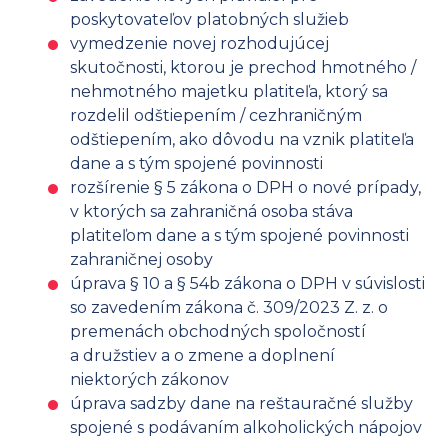
poskytovateľov platobných služieb
vymedzenie novej rozhodujúcej
skutočnosti, ktorou je prechod hmotného /
nehmotného majetku platiteľa, ktorý sa
rozdelil odštiepením / cezhraničným
odštiepením, ako dôvodu na vznik platiteľa
dane a s tým spojené povinnosti
rozšírenie § 5 zákona o DPH o nové prípady,
v ktorých sa zahraničná osoba stáva
platiteľom dane a s tým spojené povinnosti
zahraničnej osoby
úprava § 10 a § 54b zákona o DPH v súvislosti
so zavedením zákona č. 309/2023 Z. z. o
premenách obchodných spoločností
a družstiev a o zmene a doplnení
niektorých zákonov
úprava sadzby dane na reštauračné služby
spojené s podávaním alkoholických nápojov