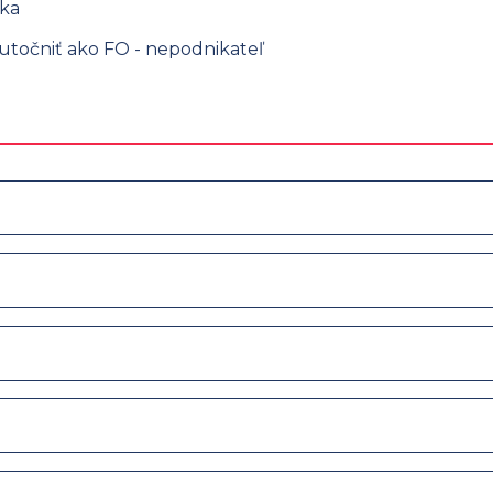
ka
točniť ako FO - nepodnikateľ