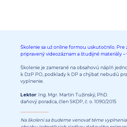
Školenie sa už online formou uskutočnilo. Pre
pripravený videozáznam a študijné materiály – v
Školenie je zamerané na obsahovú náplň jednot
k DzP PO, podklady k DP a chýbať nebudú prak
vyplnenie.
Lektor
: Ing. Mgr. Martin Tužinský, PhD.
daňový poradca, člen SKDP, č. o. 1090/2015
Na školení sa budeme venovať téme vyplnenia
obsahu jednotlivých riadkov daňového priznani