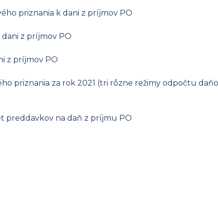
vého priznania k dani z príjmov PO
 dani z príjmov PO
ni z príjmov PO
o priznania za rok 2021 (tri rôzne režimy odpočtu daňove
t preddavkov na daň z príjmu PO