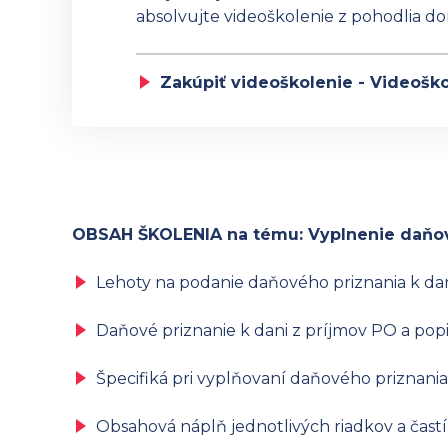
absolvujte videoškolenie z pohodlia d
Zakúpiť videoškolenie - Videoško
OBSAH ŠKOLENIA na tému: Vyplnenie daňové
Lehoty na podanie daňového priznania k dan
Daňové priznanie k dani z príjmov PO a popis
Špecifiká pri vyplňovaní daňového priznani
Obsahová náplň jednotlivých riadkov a čast