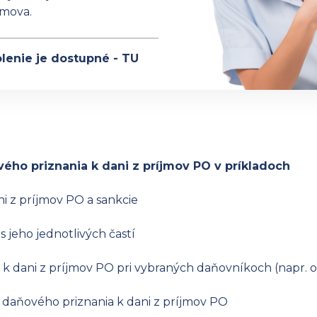
omova.
lenie je dostupné - TU
ho priznania k dani z príjmov PO v príkladoch
i z príjmov PO a sankcie
 jeho jednotlivých častí
a k dani z príjmov PO pri vybraných daňovníkoch (napr. 
í daňového priznania k dani z príjmov PO