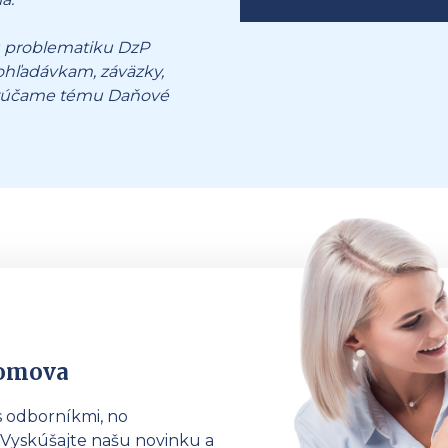
 problematiku DzP
pohľadávkam, záväzky,
porúčame tému Daňové
domova
s odborníkmi, no
Vyskúšajte našu novinku a