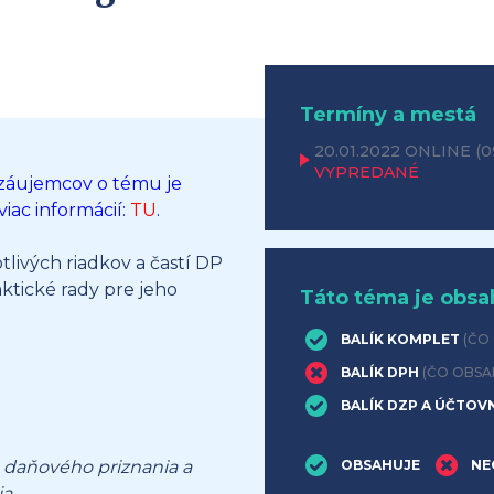
Termíny a mestá
20.01.2022
ONLINE
(0
VYPREDANÉ
 záujemcov o tému je
iac informácií:
TU
.
livých riadkov a častí DP
tické rady pre jeho
Táto téma je obsa
BALÍK KOMPLET
(ČO
BALÍK DPH
(ČO OBSA
BALÍK DZP A ÚČTOV
 daňového priznania a
OBSAHUJE
NE
a.