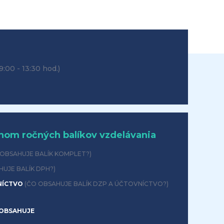
9:00 - 13:30 hod.)
hom ročných balíkov vzdelávania
 OBSAHUJE BALÍK KOMPLET?)
HUJE BALÍK DPH?)
NÍCTVO
(ČO OBSAHUJE BALÍK DZP A ÚČTOVNÍCTVO?)
OBSAHUJE