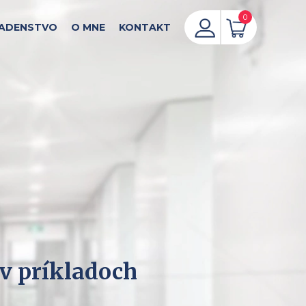
0
ADENSTVO
O MNE
KONTAKT
v príkladoch