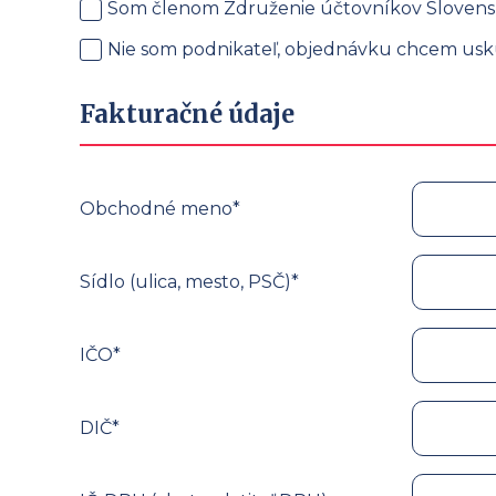
Som členom Združenie účtovníkov Slovens
Nie som podnikateľ, objednávku chcem usku
Fakturačné údaje
Obchodné meno*
Sídlo (ulica, mesto, PSČ)*
IČO*
DIČ*