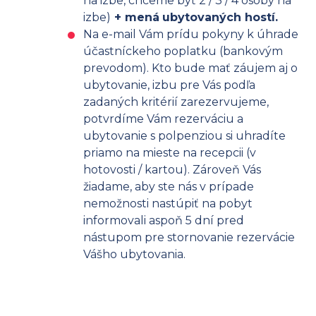
na izbe, chceme byť 2 / 3 / 4 osoby na
izbe)
+ mená
ubytovaných hostí.
Na e-mail Vám prídu pokyny k úhrade
účastníckeho poplatku (bankovým
prevodom). Kto bude mať záujem aj o
ubytovanie, izbu pre Vás podľa
zadaných kritérií zarezervujeme,
potvrdíme Vám rezerváciu a
ubytovanie s polpenziou si uhradíte
priamo na mieste na recepcii (v
hotovosti / kartou). Zároveň Vás
žiadame, aby ste nás v prípade
nemožnosti nastúpiť na pobyt
informovali aspoň 5 dní pred
nástupom pre stornovanie rezervácie
Vášho ubytovania.