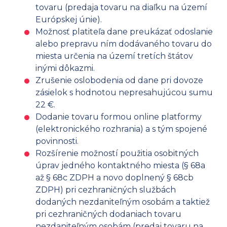
tovaru (predaja tovaru na diaľku na území
Európskej únie).
Možnosť platiteľa dane preukázať odoslanie
alebo prepravu ním dodávaného tovaru do
miesta určenia na území tretích štátov
inými dôkazmi.
Zrušenie oslobodenia od dane pri dovoze
zásielok s hodnotou nepresahujúcou sumu
22 €.
Dodanie tovaru formou online platformy
(elektronického rozhrania) a s tým spojené
povinnosti.
Rozšírenie možností použitia osobitných
úprav jedného kontaktného miesta (§ 68a
až § 68c ZDPH a novo doplnený § 68cb
ZDPH) pri cezhraničných službách
dodaných nezdaniteľným osobám a taktiež
pri cezhraničných dodaniach tovaru
nezdaniteľným osobám (predaj tovaru na