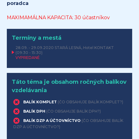
poradca
MAXIMAMÁLNA KAPACITA: 30 účastníkov
Termíny a mestá
28.09. - 29.09.2020
STARÁ LESNÁ, Hotel KONTAKT
(09:30 - 15:30)
VYPREDANÉ
Táto téma je obsahom ročných balíkov
vzdelávania
BALÍK KOMPLET
(ČO OBSAHUJE BALÍK KOMPLET?)
BALÍK DPH
(ČO OBSAHUJE BALÍK DPH?)
BALÍK DZP A ÚČTOVNÍCTVO
(ČO OBSAHUJE BALÍK
DZP A ÚČTOVNÍCTVO?)