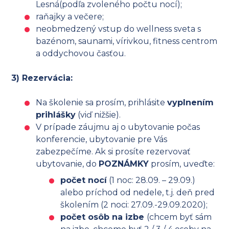
Lesná(podľa zvoleného počtu nocí);
raňajky a večere;
neobmedzený vstup do wellness sveta s
bazénom, saunami, vírivkou, fitness centrom
a oddychovou časťou.
3) Rezervácia:
Na školenie sa prosím, prihlásite
vyplnením
prihlášky
(viď nižšie).
V prípade záujmu aj o ubytovanie počas
konferencie, ubytovanie pre Vás
zabezpečíme. Ak si prosíte rezervovať
ubytovanie, do
POZNÁMKY
prosím, uveďte:
počet nocí
(1 noc: 28.09. – 29.09.)
alebo príchod od nedele, t.j. deň pred
školením (2 noci: 27.09.-29.09.2020);
počet osôb na izbe
(chcem byť sám