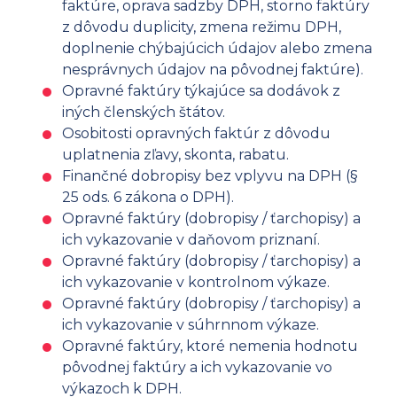
faktúre, oprava sadzby DPH, storno faktúry
z dôvodu duplicity, zmena režimu DPH,
doplnenie chýbajúcich údajov alebo zmena
nesprávnych údajov na pôvodnej faktúre).
Opravné faktúry týkajúce sa dodávok z
iných členských štátov.
Osobitosti opravných faktúr z dôvodu
uplatnenia zľavy, skonta, rabatu.
Finančné dobropisy bez vplyvu na DPH (§
25 ods. 6 zákona o DPH).
Opravné faktúry (dobropisy / ťarchopisy) a
ich vykazovanie v daňovom priznaní.
Opravné faktúry (dobropisy / ťarchopisy) a
ich vykazovanie v kontrolnom výkaze.
Opravné faktúry (dobropisy / ťarchopisy) a
ich vykazovanie v súhrnnom výkaze.
Opravné faktúry, ktoré nemenia hodnotu
pôvodnej faktúry a ich vykazovanie vo
výkazoch k DPH.