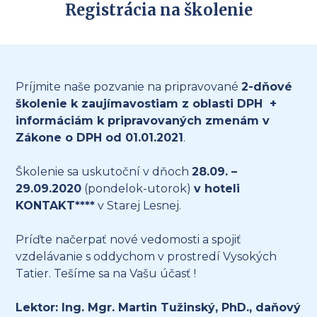
Registrácia na školenie
Príjmite naše pozvanie na pripravované
2-dňové
školenie k zaujímavostiam z oblasti DPH +
informáciám k pripravovaných zmenám v
Zákone o DPH od 01.01.2021
.
Školenie sa uskutoční v dňoch
28.09. –
29.09.2020
(pondelok-utorok)
v hoteli
KONTAKT****
v Starej Lesnej.
Príďte načerpať nové vedomosti a spojiť
vzdelávanie s oddychom v prostredí Vysokých
Tatier. Tešíme sa na Vašu účasť !
Lektor: Ing. Mgr.
Martin Tužinský
, PhD., daňový