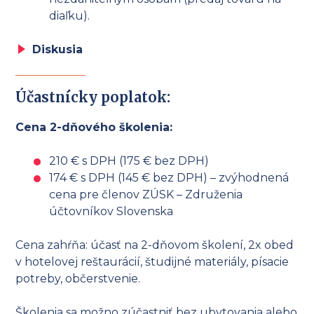
diaľku).
Diskusia
Účastnícky poplatok:
Cena 2-dňového školenia:
210 € s DPH (175 € bez DPH)
174 € s DPH (145 € bez DPH) – zvýhodnená
cena pre členov ZÚSK – Združenia
účtovníkov Slovenska
Cena zahŕňa: účasť na 2-dňovom školení, 2x obed
v hotelovej reštaurácií, študijné materiály, písacie
potreby, občerstvenie.
Školenia sa možno zúčastniť bez ubytovania alebo