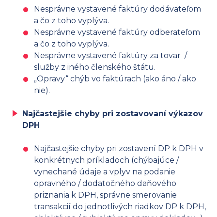
Nesprávne vystavené faktúry dodávateľom
a čo z toho vyplýva.
Nesprávne vystavené faktúry odberateľom
a čo z toho vyplýva.
Nesprávne vystavené faktúry za tovar /
služby z iného členského štátu.
„Opravy“ chýb vo faktúrach (ako áno / ako
nie).
Najčastejšie chyby pri zostavovaní výkazov
DPH
Najčastejšie chyby pri zostavení DP k DPH v
konkrétnych príkladoch (chýbajúce /
vynechané údaje a vplyv na podanie
opravného / dodatočného daňového
priznania k DPH, správne smerovanie
transakcií do jednotlivých riadkov DP k DPH,