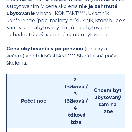
s ubytovaním. V cene školenia
nie je zahrnuté
ubytovanie
v hoteli KONTAKT****. Účastník
konferencie (príp. rodinný príslušník, ktorý bude s
Vami v izbe ubytovaný) majú na ubytovanie
dohodnutú zvýhodnenú cenu ubytovania.
Cena ubytovania s polpenziou
(raňajky a
večere) v hoteli KONTAKT**** Stará Lesná počas
školenia:
2-
lôžková /
Chcem byť
3-
ubytovaný
Počet nocí
lôžková /
sám na
4-
izbe
lôžková
izba