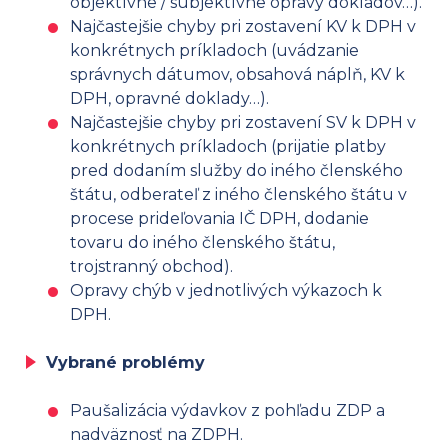
objektívne / subjektívne opravy dokladov…).
Najčastejšie chyby pri zostavení KV k DPH v
konkrétnych príkladoch (uvádzanie
správnych dátumov, obsahová náplň, KV k
DPH, opravné doklady…).
Najčastejšie chyby pri zostavení SV k DPH v
konkrétnych príkladoch (prijatie platby
pred dodaním služby do iného členského
štátu, odberateľ z iného členského štátu v
procese prideľovania IČ DPH, dodanie
tovaru do iného členského štátu,
trojstranný obchod).
Opravy chýb v jednotlivých výkazoch k
DPH.
Vybrané problémy
Paušalizácia výdavkov z pohľadu ZDP a
nadväznosť na ZDPH.