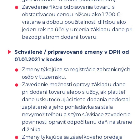
Zavedenie fikcie odpisovania tovaru s
obstarávacou cenou nižšou ako 1 700 €
vrátane a dobou použiteľnosti dlhšou ako
jeden rok na účely určenia základu dane pri
bezodplatnom dodaní tovaru.
Schválené / pripravované zmeny v DPH od
01.01.2021 v kocke
Zmeny týkajúce sa registrácie zahraničných
osôb v tuzemsku.
Zavedenie možnosti opravy základu dane
pri dodaní tovaru alebo služby, ak platiteľ
dane uskutočňujúci tieto dodania nedostal
zaplatené a jeho pohľadávka sa stala
nevymožiteľnou a s tým súvisiace zavedenie
povinnosti opraviť odpočítanú daň na strane
dlžníka.
Zmeny týkajúce sa zásielkového predaja