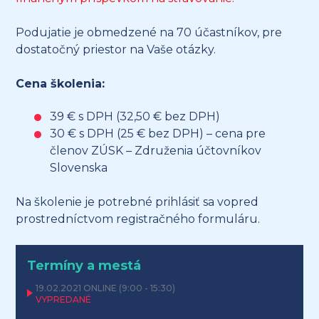
Podujatie je obmedzené na 70 účastníkov, pre
dostatočný priestor na Vaše otázky.
Cena školenia:
39 € s DPH (32,50 € bez DPH)
30 € s DPH (25 € bez DPH) – cena pre
členov ZÚSK – Združenia účtovníkov
Slovenska
Na školenie je potrebné prihlásiť sa vopred
prostredníctvom registračného formuláru.
Termíny a mestá
19.02.2021
ONLINE
(9:00 - 15:30)
VYPREDANÉ