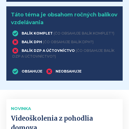
Táto téma je obsahom ročných balíkov
vzdelávania
BALÍK KOMPLET
(ČO OBSAHUJE BALÍK KOMPLET?)
BALÍK DPH
(ČO OBSAHUJE BALÍK DPH?)
BALÍK DZP A ÚČTOVNÍCTVO
(ČO OBSAHUJE BALÍK
DZP A ÚČTOVNÍCTVO?)
OBSAHUJE
NEOBSAHUJE
NOVINKA
Videoškolenia z pohodlia
domova