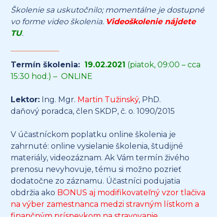
Školenie sa uskutočnilo; momentálne je dostupné
vo forme video školenia.
Videoškolenie nájdete
TU
.
Termín školenia:
19.02.2021
(piatok, 09:00 – cca
15:30 hod.) – ONLINE
Lektor:
Ing. Mgr.
Martin Tužinský
, PhD.
daňový poradca, člen SKDP, č. o. 1090/2015
V účastníckom poplatku online školenia je
zahrnuté: online vysielanie školenia, študijné
materiály, videozáznam. Ak Vám termín živého
prenosu nevyhovuje, tému si možno pozrieť
dodatočne zo záznamu. Účastníci podujatia
obdržia ako
BONUS aj modifikovateľný vzor tlačiva
na výber zamestnanca medzi stravným lístkom a
finančným príspevkom na stravovanie.