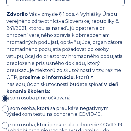
Zdvorilo
Vás v zmysle § 1 ods. 4 Vyhlášky Úradu
verejného zdravotníctva Slovenskej republiky č.
241/2021, ktorou sa nariaďujú opatrenia pri
ohrození verejného zdravia k obmedzeniam
hromadných podujatí, oprávňujúcej organizátora
hromadného podujatia požadovať od osoby
vstupujúcej do priestorov hromadného podujatia
predloženie príslušného dokladu, ktorý
preukazuje niektorú zo skutočností v tzv. režime
OTP,
prosíme o informáciu
, ktorú z
nasledujúcich skutočností budete spĺňať
v deň
konania školenia:
som osoba plne očkovaná,
som osoba, ktorá sa preukáže negatívnym
výsledkom testu na ochorenie COVID-19,
som osoba, ktorá prekonala ochorenie COVID-19
v období pred nie viac ako 180 dňami (ku dňu