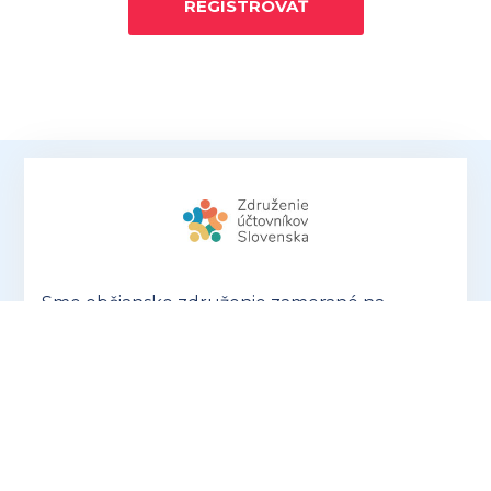
REGISTROVAŤ
Sme občianske združenie zamerané na
združovanie, rozvoj a podporu profesie
účtovníkov a personalistov a šírenie ich
dobrého mena.
Nie sme spokojní s tým, ako
sa s účtovníkmi a mzdármi narába, prehliada
sa naša dôležitosť a často sa nedoceňuje naša
náročná profesia.