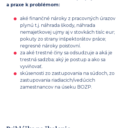
a praxe k problémom:
aké finančné nároky z pracovných úrazov
plynú t.j. náhrada škody, náhrada
nemajetkovej ujmy aj v stovkách tisíc eur;
pokuty zo strany inšpektorátov práce;
regresné nároky poisťovní.
za aké trestné činy sa odsudzuje a aká je
trestná sadzba; aký je postup a ako sa
vyviňovať.
skúsenosti zo zastupovania na súdoch, zo
zastupovania riadiacich/vedúcich
zamestnancov na úseku BOZP.