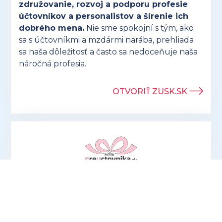
združovanie, rozvoj a podporu profesie
účtovníkov a personalistov a šírenie ich
dobrého mena.
Nie sme spokojní s tým, ako
sa s účtovníkmi a mzdármi narába, prehliada
sa naša dôležitosť a často sa nedoceňuje naša
náročná profesia.
OTVORIŤ ZUSK.SK
Hľadáte ideálny darček pre účtovníkov? V
ponuke eshopu preuctovnika.sk nájdete
vtipné aj praktické
produkty, ktoré potešia