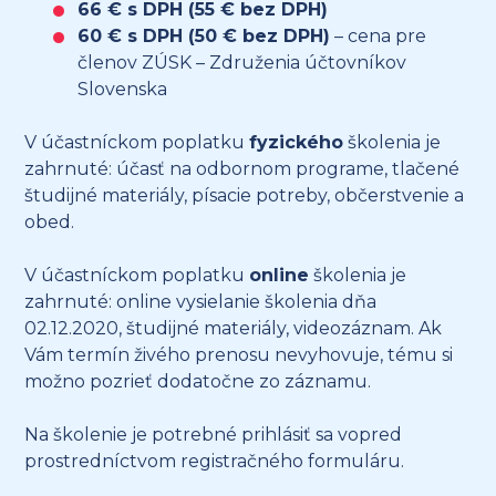
66 € s DPH (55 € bez DPH)
60 € s DPH (50 € bez DPH)
– cena pre
členov ZÚSK – Združenia účtovníkov
Slovenska
V účastníckom poplatku
fyzického
školenia je
zahrnuté: účasť na odbornom programe, tlačené
študijné materiály, písacie potreby, občerstvenie a
obed.
V účastníckom poplatku
online
školenia je
zahrnuté: online vysielanie školenia dňa
02.12.2020, študijné materiály, videozáznam. Ak
Vám termín živého prenosu nevyhovuje, tému si
možno pozrieť dodatočne zo záznamu.
Na školenie je potrebné prihlásiť sa vopred
prostredníctvom registračného formuláru.