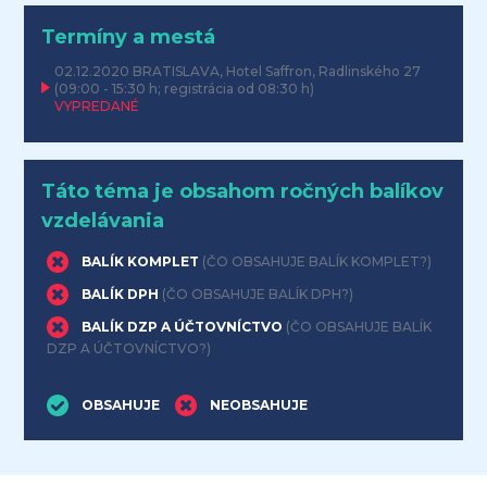
Termíny a mestá
02.12.2020
BRATISLAVA, Hotel Saffron, Radlinského 27
(09:00 - 15:30 h; registrácia od 08:30 h)
VYPREDANÉ
Táto téma je obsahom ročných balíkov
vzdelávania
BALÍK KOMPLET
(ČO OBSAHUJE BALÍK KOMPLET?)
BALÍK DPH
(ČO OBSAHUJE BALÍK DPH?)
BALÍK DZP A ÚČTOVNÍCTVO
(ČO OBSAHUJE BALÍK
DZP A ÚČTOVNÍCTVO?)
OBSAHUJE
NEOBSAHUJE