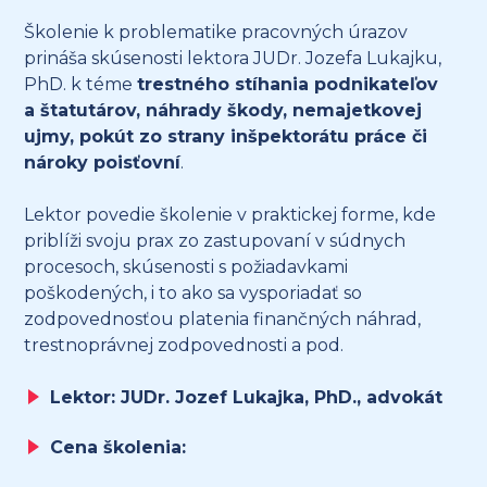
Školenie k problematike pracovných úrazov
prináša skúsenosti lektora JUDr. Jozefa Lukajku,
PhD. k téme
trestného stíhania podnikateľov
a štatutárov, náhrady škody, nemajetkovej
ujmy, pokút zo strany inšpektorátu práce či
nároky poisťovní
.
Lektor povedie školenie v praktickej forme, kde
priblíži svoju prax zo zastupovaní v súdnych
procesoch, skúsenosti s požiadavkami
poškodených, i to ako sa vysporiadať so
zodpovednosťou platenia finančných náhrad,
trestnoprávnej zodpovednosti a pod.
Lektor: JUDr. Jozef Lukajka, PhD., advokát
Cena školenia: