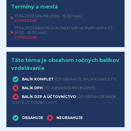
Termíny a mestá
17.04.2023
ONLINE
(9:00 - 15:30 hod.)
VYPREDANÉ
17.04.2023
BRATISLAVA, Hotel Saffron, Radlinského 27
(9:00 - 15:30 hod.)
VYPREDANÉ
Táto téma je obsahom ročných balíkov
vzdelávania
BALÍK KOMPLET
(ČO OBSAHUJE BALÍK KOMPLET?)
BALÍK DPH
(ČO OBSAHUJE BALÍK DPH?)
BALÍK DZP A ÚČTOVNÍCTVO
(ČO OBSAHUJE BALÍK
DZP A ÚČTOVNÍCTVO?)
OBSAHUJE
NEOBSAHUJE