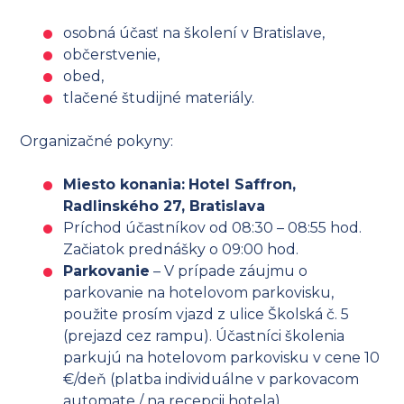
osobná účasť na školení v Bratislave,
občerstvenie,
obed,
tlačené študijné materiály.
Organizačné pokyny:
Miesto konania:
Hotel
Saffron
,
Radlinského 27, Bratislava
Príchod účastníkov od 08:30 – 08:55 hod.
Začiatok prednášky o 09:00 hod.
Parkovanie
– V prípade záujmu o
parkovanie na hotelovom parkovisku,
použite prosím vjazd z ulice Školská č. 5
(prejazd cez rampu). Účastníci školenia
parkujú na hotelovom parkovisku v cene 10
€/deň (platba individuálne v parkovacom
automate / na recepcii hotela).