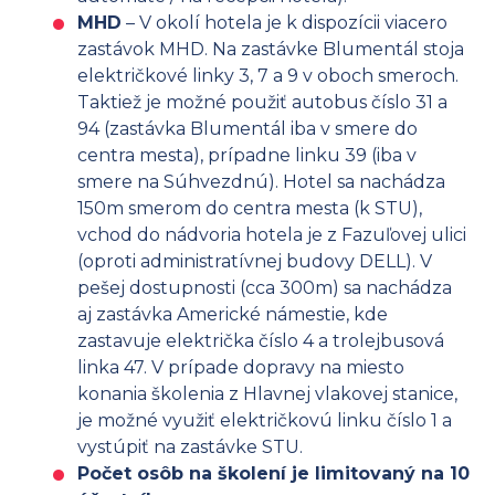
MHD
– V okolí hotela je k dispozícii viacero
zastávok MHD. Na zastávke Blumentál stoja
električkové linky 3, 7 a 9 v oboch smeroch.
Taktiež je možné použiť autobus číslo 31 a
94 (zastávka Blumentál iba v smere do
centra mesta), prípadne linku 39 (iba v
smere na Súhvezdnú). Hotel sa nachádza
150m smerom do centra mesta (k STU),
vchod do nádvoria hotela je z Fazuľovej ulici
(oproti administratívnej budovy DELL). V
pešej dostupnosti (cca 300m) sa nachádza
aj zastávka Americké námestie, kde
zastavuje električka číslo 4 a trolejbusová
linka 47. V prípade dopravy na miesto
konania školenia z Hlavnej vlakovej stanice,
je možné využiť električkovú linku číslo 1 a
vystúpiť na zastávke STU.
Počet osôb na školení je limitovaný na 10