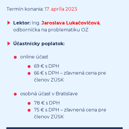
Termín konania:
17. apríla 2023
Lektor:
Ing.
Jaroslava Lukačovičová
,
odborníčka na problematiku OZ
Účastnícky poplatok:
online účasť
69 € s DPH
66 € s DPH – zľavnená cena pre
členov ZÚSK
osobná účasť v Bratislave
78 € s DPH
75 € s DPH – zľavnená cena pre
členov ZÚSK