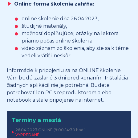
Online forma školenia zahŕňa:
online školenie dňa 26.04.2023,
študijné materiály,
možnosť doplňujúcej otázky na lektora
priamo počas online školenia,
video záznam zo školenia, aby ste sa k téme
vedeli vrátiť i neskôr.
Informácie k pripojeniu sa na ONLINE školenie
Vám budú zaslané 3 dni pred konaním. Inštalácia
žiadnych aplikácií nie je potrebná. Budete
potrebovať len PC s reproduktorom alebo
notebook a stále pripojenie na internet.
Termíny a mestá
26.04.2023
ONLINE
(9:00-14:30 hod.)
VYPREDANÉ