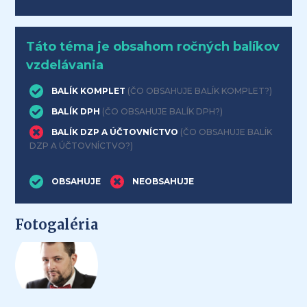
Táto téma je obsahom ročných balíkov
vzdelávania
BALÍK KOMPLET
(ČO OBSAHUJE BALÍK KOMPLET?)
BALÍK DPH
(ČO OBSAHUJE BALÍK DPH?)
BALÍK DZP A ÚČTOVNÍCTVO
(ČO OBSAHUJE BALÍK
DZP A ÚČTOVNÍCTVO?)
OBSAHUJE
NEOBSAHUJE
Fotogaléria