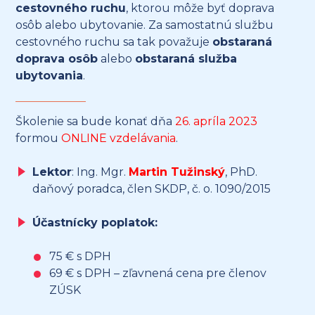
cestovného ruchu
, ktorou môže byť doprava
osôb alebo ubytovanie. Za samostatnú službu
cestovného ruchu sa tak považuje
obstaraná
doprava osôb
alebo
obstaraná služba
ubytovania
.
Školenie sa bude konať dňa
26. apríla 2023
formou
ONLINE vzdelávania
.
Lektor
: Ing. Mgr.
Martin Tužinský
, PhD.
daňový poradca, člen SKDP, č. o. 1090/2015
Účastnícky poplatok:
75 € s DPH
69 € s DPH – zľavnená cena pre členov
ZÚSK