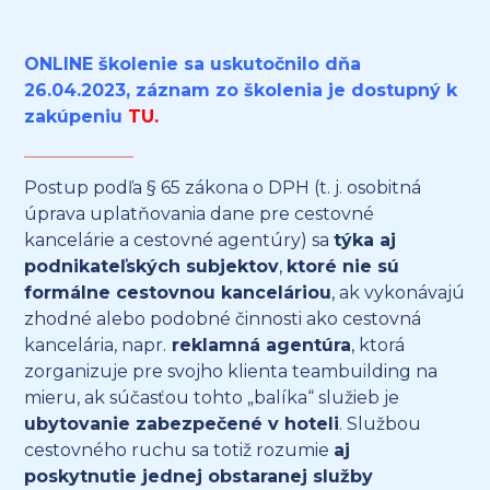
ONLINE školenie sa uskutočnilo dňa
26.04.2023, záznam zo školenia je dostupný k
zakúpeniu
TU
.
Postup podľa § 65 zákona o DPH (t. j. osobitná
úprava uplatňovania dane pre cestovné
kancelárie a cestovné agentúry) sa
týka aj
podnikateľských subjektov
,
ktoré nie sú
formálne cestovnou kanceláriou
, ak vykonávajú
zhodné alebo podobné činnosti ako cestovná
kancelária, napr.
reklamná agentúra
, ktorá
zorganizuje pre svojho klienta teambuilding na
mieru, ak súčasťou tohto „balíka“ služieb je
ubytovanie zabezpečené v hoteli
. Službou
cestovného ruchu sa totiž rozumie
aj
poskytnutie jednej obstaranej služby