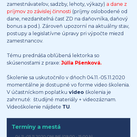
zamestnávateľov, sadzby, lehoty, výkazy)
a dane z
príjmov zo závislej činnosti
(príjmy oslobodené od
dane, nezdaniteľná časť ZD na daňovníka, daňový
bonus a pod.). Zároveň upozorní na aktuálny stav,
postupy a legislatívne úpravy pri výpočte miezd
zamestnancov.
Tému prednáša obľúbená lektorka so
skúsenosťami z praxe:
Júlia Pšenková.
Školenie sa uskutočnilo v dňoch 04.11.-05.11.2020
momentálne je dostupné vo forme video školenia.
V účastníckom poplatku
video
školenia je
zahrnuté: študijné materiály + videozáznam.
Videoškolenie nájdete
TU
.
Termíny a mestá
04.11.-05.11.2020
ONLINE
(09:00 - 15:00 h)