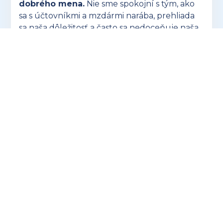
dobrého mena.
Nie sme spokojní s tým, ako
sa s účtovníkmi a mzdármi narába, prehliada
sa naša dôležitosť a často sa nedoceňuje naša
náročná profesia.
OTVORIŤ ZUSK.SK
Hľadáte ideálny darček pre účtovníkov? V
ponuke eshopu preuctovnika.sk nájdete
vtipné aj praktické
produkty, ktoré potešia
každého!