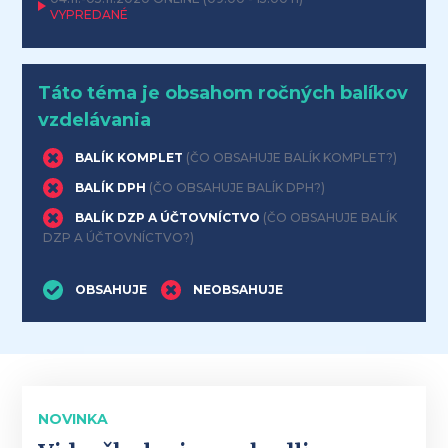
VYPREDANÉ
Táto téma je obsahom ročných balíkov
vzdelávania
BALÍK KOMPLET
(ČO OBSAHUJE BALÍK KOMPLET?)
BALÍK DPH
(ČO OBSAHUJE BALÍK DPH?)
BALÍK DZP A ÚČTOVNÍCTVO
(ČO OBSAHUJE BALÍK
DZP A ÚČTOVNÍCTVO?)
OBSAHUJE
NEOBSAHUJE
NOVINKA