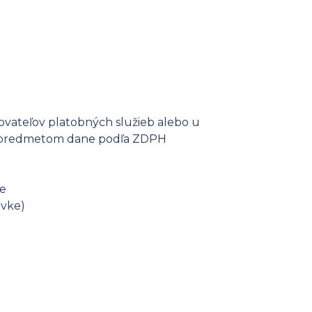
ovateľov platobných služieb alebo u
je predmetom dane podľa ZDPH
je
ávke)