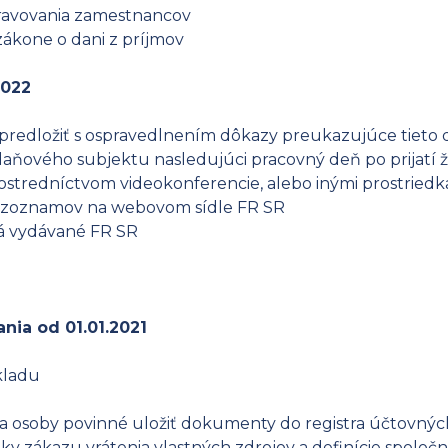
travovania zamestnancov
ákone o dani z príjmov
2022
predložiť s ospravedlnením dôkazy preukazujúce tieto 
daňového subjektu nasledujúci pracovný deň po prijatí ži
ostredníctvom videokonferencie, alebo inými prostried
h zoznamov na webovom sídle FR SR
ká vydávané FR SR
nia od 01.01.2021
kladu
 a osoby povinné uložiť dokumenty do registra účtovnýc
 zákazu vrátenia vlastných zdrojov a definície spoločno