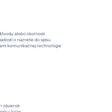
dôvody alebo okolnosti
adosti o nazretie do spisu
kami komunikačnej technológie
h závierok
sti v kríze