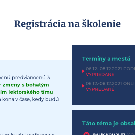
Registrácia na školenie
Termíny a mestá
06.12.-08.12.2021
PODB
VYPREDANÉ
očnú predvianočnú 3-
06.12.-08.12.2021
ONL
ne zmeny s bohatým
VYPREDANÉ
m lektorského tímu
a koná v čase, kedy budú
Táto téma je obsa
BALÍK KOMPLET
(ČO