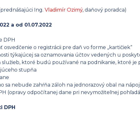
(prednášajúci Ing.
Vladimír Ozimý
, daňový poradca)
022 a od 01.07.2022
re DPH
osvedčenie o registrácii pre daň vo forme „kartičiek“
osti týkajúcej sa oznamovania účtov vedených u poskyt
 služieb, ktoré budú používané na podnikanie, ktoré 
ajúceho stupňa
dane
ho sa nebude zahŕňa záloh na jednorazový obal na nápo
PH (opravy odpočítanej dane pri nevymožiteľnej pohľad
ti DPH