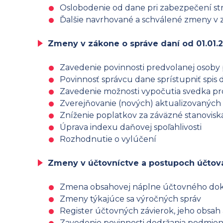
Oslobodenie od dane pri zabezpečení s
Ďalšie navrhované a schválené zmeny v z
Zmeny v zákone o správe daní od 01.01.
Zavedenie povinnosti predvolanej osoby 
Povinnosť správcu dane sprístupniť spis 
Zavedenie možnosti vypočutia svedka pr
Zverejňovanie (nových) aktualizovanýc
Zníženie poplatkov za záväzné stanovis
Úprava indexu daňovej spoľahlivosti
Rozhodnutie o vylúčení
Zmeny v účtovníctve a postupoch účtova
Zmena obsahovej náplne účtovného do
Zmeny týkajúce sa výročných správ
Register účtovných závierok, jeho obsah
Zavedenie povinnosti dodržania podmienky