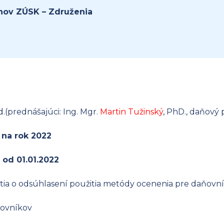
nov ZÚSK – Združenia
d.(prednášajúci: Ing. Mgr.
Martin Tužinský
, PhD., daňový 
 na rok 2022
 od 01.01.2022
ia o odsúhlasení použitia metódy ocenenia pre daňovní
ňovníkov