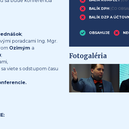
iu sa bude konferencia
BALÍK DPH
(ČO OBSA
BALÍK DZP A ÚČTOV
OBSAHUJE
NE
rednášok
;
ovými poradcami Ing. Mgr.
írom
Ozimým
a
Fotogaléria
u
;
ami,
 sa viete s odstupom času
nferencie.
E: