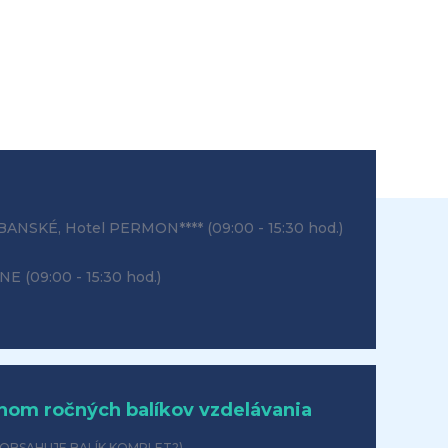
ANSKÉ, Hotel PERMON****
(09:00 - 15:30 hod.)
INE
(09:00 - 15:30 hod.)
hom ročných balíkov vzdelávania
 OBSAHUJE BALÍK KOMPLET?)