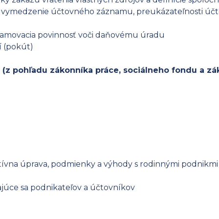
siace vymedzenie účtovného záznamu, preukázateľnosti 
amovacia povinnosť voči daňovému úradu
í (pokút)
(z pohľadu zákonníka práce, sociálneho fondu a zák
tívna úprava, podmienky a výhody s rodinnými podnikmi
ajúce sa podnikateľov a účtovníkov