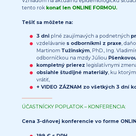
Vzhľadom na aktuálnu epidemiologickú situác
tento rok
konať len ONLINE FORMOU.
Tešiť sa môžete na:
3 dni
plné zaujímavých a podnetných
p
vzdelávanie
s odborníkmi z praxe
, daň
Martinom
Tužinským
, PhD., Ing. Vladim
odborníčkou na mzdy Júliou
Pšenkovo
kompletný prierez
legislatívnymi zmen
obsiahle študijné materiály
, ku ktorým
vrátiť,
+ VIDEO ZÁZNAM zo všetkých 3 dní ko
ÚČASTNÍCKY POPLATOK – KONFERENCIA:
Cena 3-dňovej konferencie vo forme ONLIN
199 € s DPH