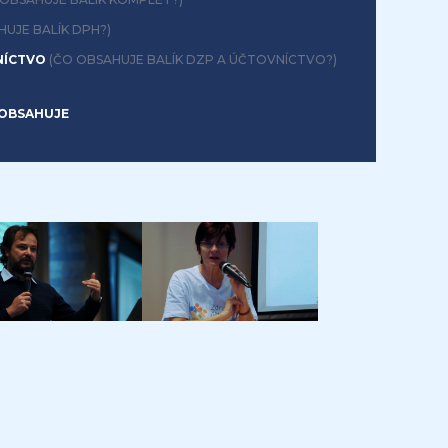
HUJE BALÍK DPH?)
NÍCTVO
(ČO OBSAHUJE BALÍK DZP A ÚČTOVNÍCTVO?)
OBSAHUJE