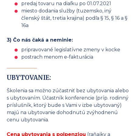
predaj tovaru na diaľku po 01.07.2021
miesto dodania služby (tuzemsko, iný
členský štát, tretia krajina) podľa § 15, § 16 a §
16a
3) Čo nás čaká a neminie:
pripravované legislatívne zmeny v kocke
postrach menom e-fakturácia
UBYTOVANIE:
Školenia sa možno zúčastniť bez ubytovania alebo
s ubytovaním. Účastník konferencie (príp. rodinný
príslušník, ktorý bude s Vami v izbe ubytovaný)
majú na ubytovanie dohodnutú zvýhodnenú
cenu ubytovania.
Cena ubytovania s polpenziou
(raňajky a