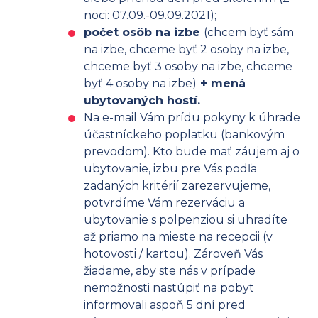
noci: 07.09.-09.09.2021);
počet osôb na izbe
(chcem byť sám
na izbe, chceme byť 2 osoby na izbe,
chceme byť 3 osoby na izbe, chceme
byť 4 osoby na izbe)
+ mená
ubytovaných hostí.
Na e-mail Vám prídu pokyny k úhrade
účastníckeho poplatku (bankovým
prevodom). Kto bude mať záujem aj o
ubytovanie, izbu pre Vás podľa
zadaných kritérií zarezervujeme,
potvrdíme Vám rezerváciu a
ubytovanie s polpenziou si uhradíte
až priamo na mieste na recepcii (v
hotovosti / kartou). Zároveň Vás
žiadame, aby ste nás v prípade
nemožnosti nastúpiť na pobyt
informovali aspoň 5 dní pred