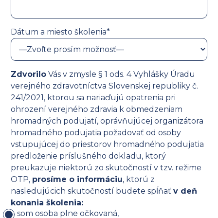
Dátum a miesto školenia*
Zdvorilo
Vás v zmysle § 1 ods. 4 Vyhlášky Úradu
verejného zdravotníctva Slovenskej republiky č.
241/2021, ktorou sa nariaďujú opatrenia pri
ohrození verejného zdravia k obmedzeniam
hromadných podujatí, oprávňujúcej organizátora
hromadného podujatia požadovať od osoby
vstupujúcej do priestorov hromadného podujatia
predloženie príslušného dokladu, ktorý
preukazuje niektorú zo skutočností v tzv. režime
OTP,
prosíme o informáciu
, ktorú z
nasledujúcich skutočností budete spĺňať
v deň
konania školenia:
som osoba plne očkovaná,