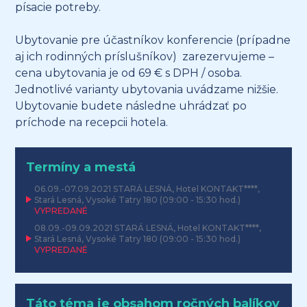
písacie potreby.
Ubytovanie pre účastníkov konferencie (prípadne
aj ich rodinných príslušníkov) zarezervujeme –
cena ubytovania je od 69 € s DPH / osoba.
Jednotlivé varianty ubytovania uvádzame nižšie.
Ubytovanie budete následne uhrádzať po
príchode na recepcii hotela.
Termíny a mestá
06.09.-07.09.2021
STARÁ LESNÁ, Hotel KONTAKT****,
Stará Lesná, Vysoké Tatry 180
(09:00 - 15:30 hod.)
VYPREDANÉ
08.09.-09.09.2021
STARÁ LESNÁ, Hotel KONTAKT****,
Stará Lesná, Vysoké Tatry 180
(09:00 - 15:30 hod.)
VYPREDANÉ
Táto téma je obsahom ročných balíkov