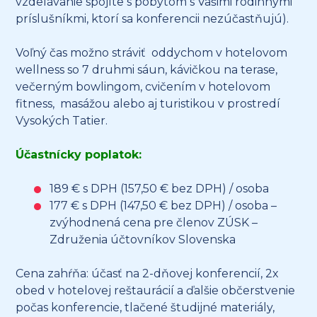
vzdelávanie spojíte s pobytom s Vašimi rodinnými
príslušníkmi, ktorí sa konferencii nezúčastňujú).
Voľný čas možno stráviť oddychom v hotelovom
wellness so 7 druhmi sáun, kávičkou na terase,
večerným bowlingom, cvičením v hotelovom
fitness, masážou alebo aj turistikou v prostredí
Vysokých Tatier.
Účastnícky poplatok:
189 € s DPH (157,50 € bez DPH) / osoba
177 € s DPH (147,50 € bez DPH) / osoba –
zvýhodnená cena pre členov ZÚSK –
Združenia účtovníkov Slovenska
Cena zahŕňa: účasť na 2-dňovej konferencií, 2x
obed v hotelovej reštaurácií a ďalšie občerstvenie
počas konferencie, tlačené študijné materiály,