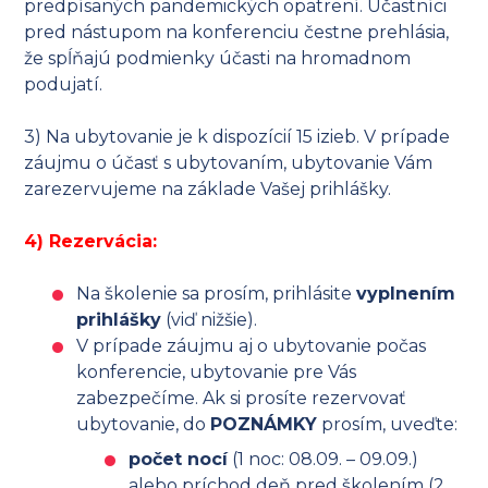
predpísaných pandemických opatrení. Účastníci
pred nástupom na konferenciu čestne prehlásia,
že spĺňajú podmienky účasti na hromadnom
podujatí.
3) Na ubytovanie je k dispozícií 15 izieb. V prípade
záujmu o účasť s ubytovaním, ubytovanie Vám
zarezervujeme na základe Vašej prihlášky.
4) Rezervácia:
Na školenie sa prosím, prihlásite
vyplnením
prihlášky
(viď nižšie).
V prípade záujmu aj o ubytovanie počas
konferencie, ubytovanie pre Vás
zabezpečíme. Ak si prosíte rezervovať
ubytovanie, do
POZNÁMKY
prosím, uveďte:
počet nocí
(1 noc: 08.09. – 09.09.)
alebo príchod deň pred školením (2