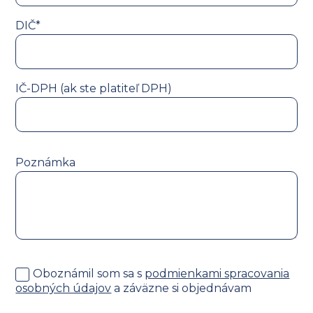
DIČ*
IČ-DPH (ak ste platiteľ DPH)
Poznámka
Oboznámil som sa s
podmienkami spracovania
osobných údajov
a záväzne si objednávam
školenie v
celkovej sume
0
€
.