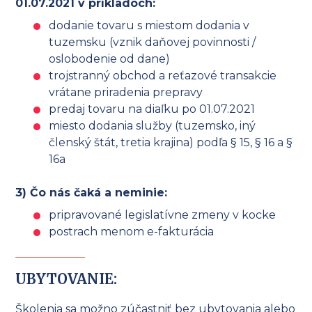
01.07.2021 v príkladoch:
dodanie tovaru s miestom dodania v
tuzemsku (vznik daňovej povinnosti /
oslobodenie od dane)
trojstranný obchod a reťazové transakcie
vrátane priradenia prepravy
predaj tovaru na diaľku po 01.07.2021
miesto dodania služby (tuzemsko, iný
členský štát, tretia krajina) podľa § 15, § 16 a §
16a
3) Čo nás čaká a neminie:
pripravované legislatívne zmeny v kocke
postrach menom e-fakturácia
UBYTOVANIE:
Školenia sa možno zúčastniť bez ubytovania alebo