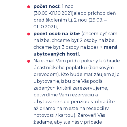
počet nocí:
1 noc
(30.09.-01.10.2021)alebo príchod deň
pred školením t.j. 2 noci (29.09. –
01.10.2021);
počet osôb na izbe
(chcem byť sám
na izbe, chceme byť 2 osoby na izbe,
chceme byť 3 osoby na izbe)
+ mená
ubytovaných hostí.
Na e-mail Vám prídu pokyny k úhrade
účastníckeho poplatku (bankovým
prevodom). Kto bude mať záujem aj o
ubytovanie, izbu pre Vás podľa
zadaných kritérií zarezervujeme,
potvrdíme Vám rezerváciu a
ubytovanie s polpenziou si uhradíte
až priamo na mieste na recepcii (v
hotovosti / kartou). Zároveň Vás
žiadame, aby ste nás v prípade