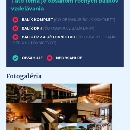
Táto téma je obsahom ročných balíkov
vzdelávania
BALÍK KOMPLET
(ČO OBSAHUJE BALÍK KOMPLET?)
BALÍK DPH
(ČO OBSAHUJE BALÍK DPH?)
BALÍK DZP A ÚČTOVNÍCTVO
(ČO OBSAHUJE BALÍK
DZP A ÚČTOVNÍCTVO?)
OBSAHUJE
NEOBSAHUJE
Fotogaléria