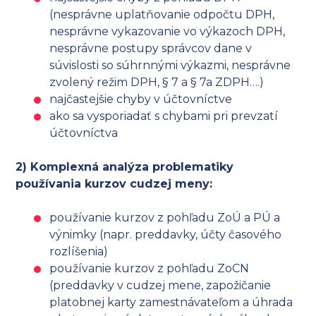
(nesprávne uplatňovanie odpočtu DPH,
nesprávne vykazovanie vo výkazoch DPH,
nesprávne postupy správcov dane v
súvislosti so súhrnnými výkazmi, nesprávne
zvolený režim DPH, § 7 a § 7a ZDPH….)
najčastejšie chyby v účtovníctve
ako sa vysporiadať s chybami pri prevzatí
účtovníctva
2) Komplexná analýza problematiky
používania kurzov cudzej meny:
používanie kurzov z pohľadu ZoÚ a PÚ a
výnimky (napr. preddavky, účty časového
rozlíšenia)
používanie kurzov z pohľadu ZoCN
(preddavky v cudzej mene, zapožičanie
platobnej karty zamestnávateľom a úhrada