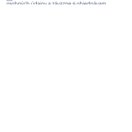
osobných údajov
a záväzne si objednávam
školenie v
celkovej sume
0
€
.
Súhlasím so spracovaním osobných údajov na
marketingové účely.
REGISTROVAŤ
Sme občianske združenie zamerané na