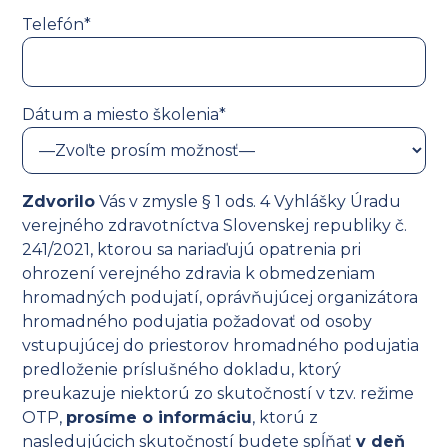
Telefón*
Dátum a miesto školenia*
Zdvorilo
Vás v zmysle § 1 ods. 4 Vyhlášky Úradu
verejného zdravotníctva Slovenskej republiky č.
241/2021, ktorou sa nariaďujú opatrenia pri
ohrození verejného zdravia k obmedzeniam
hromadných podujatí, oprávňujúcej organizátora
hromadného podujatia požadovať od osoby
vstupujúcej do priestorov hromadného podujatia
predloženie príslušného dokladu, ktorý
preukazuje niektorú zo skutočností v tzv. režime
OTP,
prosíme o informáciu
, ktorú z
nasledujúcich skutočností budete spĺňať
v deň