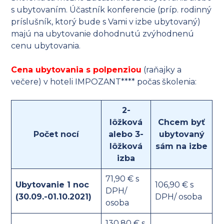
s ubytovaním. Účastník konferencie (príp. rodinný
príslušník, ktorý bude s Vami v izbe ubytovaný)
majú na ubytovanie dohodnutú zvýhodnenú
cenu ubytovania.
Cena ubytovania s polpenziou
(raňajky a
večere) v hoteli IMPOZANT**** počas školenia:
2-
lôžková
Chcem byť
Počet nocí
alebo 3-
ubytovaný
lôžková
sám na izbe
izba
71,90 € s
Ubytovanie 1 noc
106,90 € s
DPH/
(30.09.-01.10.2021)
DPH/ osoba
osoba
130,80 € s