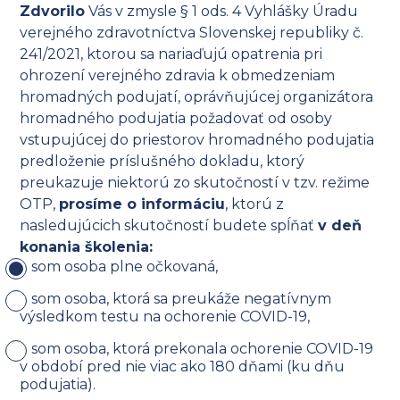
Zdvorilo
Vás v zmysle § 1 ods. 4 Vyhlášky Úradu
verejného zdravotníctva Slovenskej republiky č.
241/2021, ktorou sa nariaďujú opatrenia pri
ohrození verejného zdravia k obmedzeniam
hromadných podujatí, oprávňujúcej organizátora
hromadného podujatia požadovať od osoby
vstupujúcej do priestorov hromadného podujatia
predloženie príslušného dokladu, ktorý
preukazuje niektorú zo skutočností v tzv. režime
OTP,
prosíme o informáciu
, ktorú z
nasledujúcich skutočností budete spĺňať
v deň
konania školenia:
som osoba plne očkovaná,
som osoba, ktorá sa preukáže negatívnym
výsledkom testu na ochorenie COVID-19,
som osoba, ktorá prekonala ochorenie COVID-19
v období pred nie viac ako 180 dňami (ku dňu
podujatia).