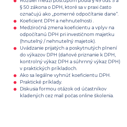
Rozdiel medzi postupom podľa § 49 ods. 5 a
§ 50 zákona o DPH, ktoré sa v praxi často
označujú ako „pomerné odpočítanie dane“.
Koeficient DPH a nehnuteľnosti .
Medziročná zmena koeficientu a vplyv na
odpočítanú DPH pri investičnom majetku
(hnuteľný / nehnuteľný majetok).
Uvádzanie prijatých a poskytnutých plnení
do výkazov DPH (daňové priznanie k DPH,
kontrolný výkaz DPH a súhrnný výkaz DPH)
v praktických príkladoch.
Ako sa legálne vyhnúť koeficientu DPH.
Praktické príklady.
Diskusia formou otázok od účastníkov
kladených cez mail počas online školenia.