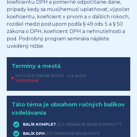
koeficientu DPH a pomerné odpočítanie dane,
prípady kedy sa musí/nemusí uplatňovať, výpočet
koeficientu, koeficient v prvom a v ďalších rokoch,
rozdiel medzi postupom podľa § 49 ods. 5 a § 50
zákona o DPH, koeficient DPH a nehnuteľnosti a
pod. Podrobný program seminára nájdete
uvedený nižšie.
Termíny a mestá
01.07.2021
ONLINE
(09:00 - cca 14:00)
VYPREDANÉ
Táto téma je obsahom ročných balíkov
vzdelávania
BALÍK KOMPLET
(ČO OBSAHUJE BALÍK KOMPLET?)
BALÍK DPH
(ČO OBSAHUJE BALÍK DPH?)