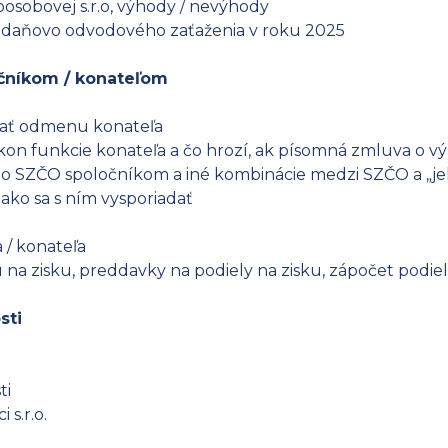
oosobovej s.r.o, výhody / nevýhody
ie daňovo odvodového zaťaženia v roku 2025
očníkom / konateľom
lácať odmenu konateľa
on funkcie konateľa a čo hrozí, ak písomná zmluva o v
áto SZČO spoločníkom a iné kombinácie medzi SZČO a „jeho
ako sa s ním vysporiadať
 / konateľa
u na zisku, preddavky na podiely na zisku, zápočet podie
sti
a
ti
 s.r.o.