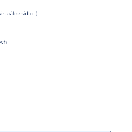
virtuálne sídlo…)
och