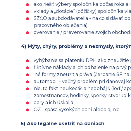
ako riešiť výbery spoločníka počas roka a 
vklady a „dotácie“ (pôžičky) spoločníka vlas
SZČO a subdodávatelia - na čo si dávať p
pracovného oblečenia)
overovanie / preverovanie svojich obcho
4) Mýty, chýry, problémy a nezmysly, ktorý
vyhýbanie sa plateniu DPH ako zneužitie
fiktívne náklady a ich odhalenie na prvý
iné formy zneužitia práva (čerpanie SF na
automobil - večný problém pri daňovej k
nie, to fakt neukecáš a neobhájiš (loď / a
zamestnancov, hodinky, šperky, štvorkolk
dary a ich úskalia
OZ - spása vysokých daní alebo aj nie
5) Ako legálne ušetriť na daniach