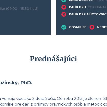
BALÍK DPH
(ČO OBSAHUJ
lke
(09:00 - 15:30 hod.)
BALÍK DZP A ÚČTOVNÍ
OBSAHUJE
NEOB
Prednášajúci
užinský, PhD.
 venuje viac ako 2 desaťročia. Od roku 2015 je členom 
komisie pre daň z príjmov právnických osôb a metodicko-