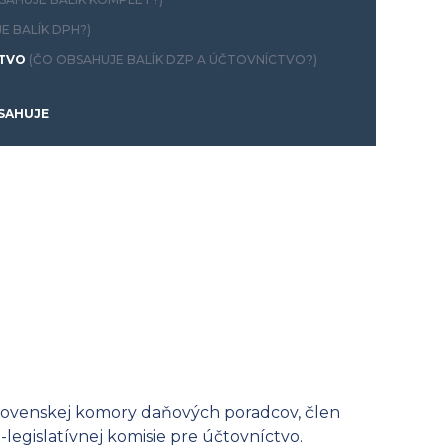
E BALÍK DPH?)
CTVO
(ČO OBSAHUJE BALÍK DZP A ÚČTOVNÍCTVO?)
SAHUJE
Slovenskej komory daňových poradcov, člen
legislatívnej komisie pre účtovníctvo.