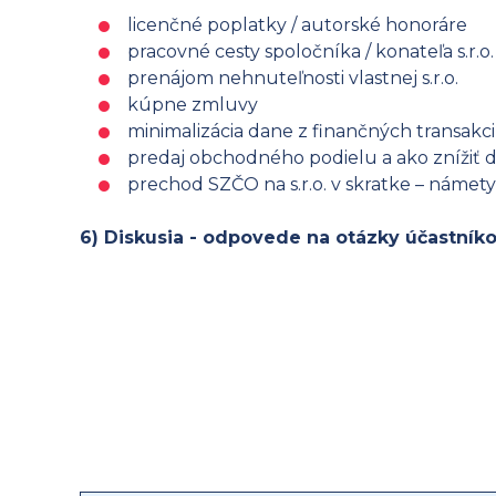
licenčné poplatky / autorské honoráre
pracovné cesty spoločníka / konateľa s.r.o.
prenájom nehnuteľnosti vlastnej s.r.o.
kúpne zmluvy
minimalizácia dane z finančných transakci
predaj obchodného podielu a ako znížiť d
prechod SZČO na s.r.o. v skratke – námet
6) Diskusia - odpovede na otázky účastník