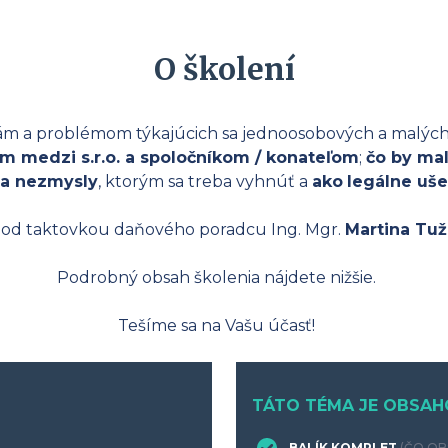
O školení
 a problémom týkajúcich sa jednoosobových a malých s.r
ám medzi s.r.o. a spoločníkom / konateľom
;
čo by mal
 a nezmysly
, ktorým sa treba vyhnúť a
ako
legálne uše
pod taktovkou daňového poradcu Ing. Mgr.
Martina Tu
Podrobný obsah školenia nájdete nižšie.
Tešíme sa na Vašu účasť!
TÁTO TÉMA JE OBSAH
BALÍK KOMPLET
(ČO OB