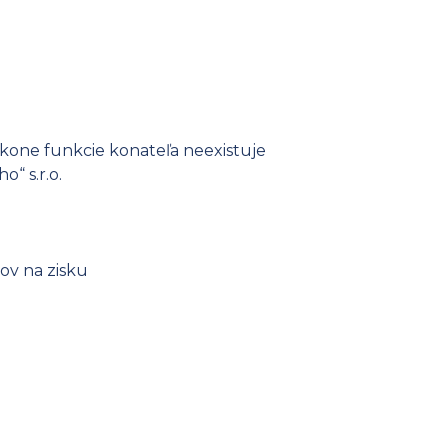
ýkone funkcie konateľa neexistuje
“ s.r.o.
lov na zisku