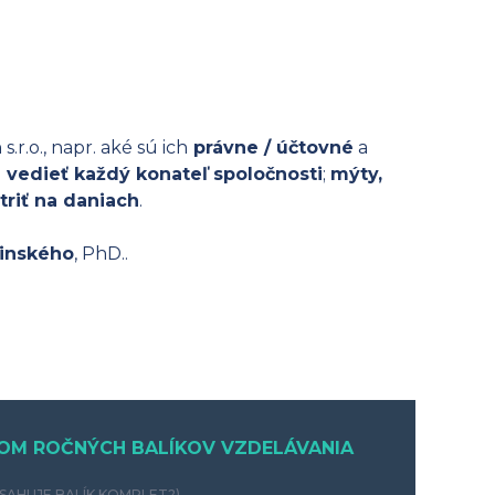
.o., napr. aké sú ich
právne / účtovné
a
 vedieť každý konateľ spoločnosti
;
mýty,
triť na daniach
.
žinského
, PhD..
OM ROČNÝCH BALÍKOV VZDELÁVANIA
SAHUJE BALÍK KOMPLET?)