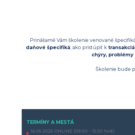
Prinášamé Vám školenie venované špecifikám
daňové špecifiká
; ako pristúpiť k
transakci
chýry, problémy
Školenie bude 
TERMÍNY A MESTÁ
16.05.2025
ONLINE
(09:00 - 15:30 hod.)