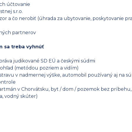
ich účtovanie
tnej s.r.o.
ozor a čo nerobiť (úhrada za ubytovanie, poskytovanie p
dných partnerov
m sa treba vyhnúť
 práva judikované SD EÚ a českými súdmi
 pohľad (metódou pozriem a vidím)
 stravu v nadmernej výške, automobil používaný aj na sú
ontrole
partmán v Chorvátsku, byt / dom / pozemok bez príbehu, št
a, vodný skúter)