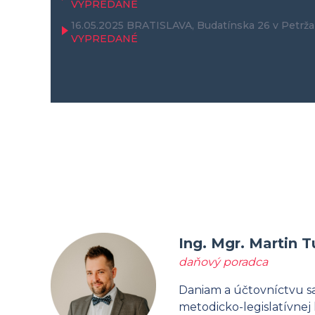
VYPREDANÉ
16.05.2025
BRATISLAVA, Budatínska 26 v Petrža
VYPREDANÉ
Ing. Mgr. Martin T
daňový poradca
Daniam a účtovníctvu sa
metodicko-legislatívnej 