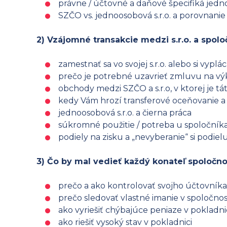
právne / účtovné a daňové špecifiká jedn
SZČO vs. jednoosobová s.r.o. a porovnan
2) Vzájomné transakcie medzi s.r.o. a spol
zamestnať sa vo svojej s.r.o. alebo si vyp
prečo je potrebné uzavrieť zmluvu na výk
obchody medzi SZČO a s.r.o, v ktorej je t
kedy Vám hrozí transferové oceňovanie a 
jednoosobová s.r.o. a čierna práca
súkromné použitie / potreba u spoločníka
podiely na zisku a „nevyberanie“ si podiel
3) Čo by mal vedieť každý konateľ spoločno
prečo a ako kontrolovať svojho účtovník
prečo sledovať vlastné imanie v spoločnos
ako vyriešiť chýbajúce peniaze v pokladnici
ako riešiť vysoký stav v pokladnici