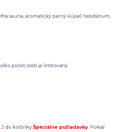
ra sauna, aromatický parný kúpeľ, tepidárium,
ko počet izieb je limitovaný.
.3
do kolónky
Špeciálne požiadavky
. Pokiaľ