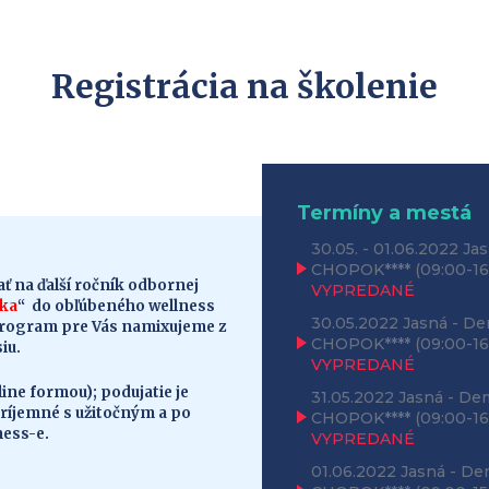
Registrácia na školenie
Termíny a mestá
30.05. - 01.06.2022
Jas
CHOPOK****
(09:00-16
ť na ďalší ročník odbornej
VYPREDANÉ
íka
“ do obľúbeného wellness
30.05.2022
Jasná - De
Program pre Vás namixujeme z
CHOPOK****
(09:00-16
iu.
VYPREDANÉ
line formou); podujatie je
31.05.2022
Jasná - De
ríjemné s užitočným a po
CHOPOK****
(09:00-16
ness-e.
VYPREDANÉ
01.06.2022
Jasná - De