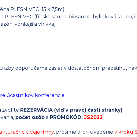
na PLESNIVEC (15 x 7,5m)
ESNIVEC (fínska sauna, biosauna, bylinková sauna, inf
azén, vonkajšia vírivka)
u izby odporúčame zaslať v dostatočnom predstihu, nakoľ
 účastníkov konferencie:
i zvolíte
REZERVÁCIA (viď v pravej časti stránky)
vania,
počet osôb
a
PROMOKÓD:
JS2022
fakturačné údaje firmy
, prosíme o ich uvedenie
v kroku č