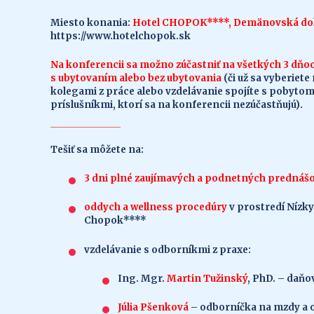
Miesto konania:
Hotel CHOPOK****, Demänovská dol
https://www.hotelchopok.sk
Na konferencii sa možno zúčastniť na všetkých 3 dňo
s ubytovaním alebo bez ubytovania
(či už sa vyberiete
kolegami z práce alebo vzdelávanie spojíte s pobyto
príslušníkmi, ktorí sa na konferencii nezúčastňujú).
Tešiť sa môžete na:
3 dni plné zaujímavých a podnetných prednáš
oddych a wellness procedúry
v prostredí Nízkyc
Chopok****
vzdelávanie s odborníkmi z praxe:
Ing. Mgr.
Martin Tužinský
, PhD. – daň
Júlia Pšenková
– odborníčka na mzdy a 