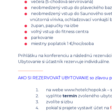
večera (5-chodová servírovaná)
neobmedzený vstup do plaveckého bazé
neobmedzený vstup do Saunového sveta PL
vnútorná vírivka, ochladzovací vonkajší b
župan, papučky na izbe
voľný vstup do fitness centra
parkovanie
miestny poplatok 1 €/noc/osoba
Prihlášku na konferenciu a následnú rezerváci
Ubytovanie si účastník rezervuje individuálne.
AKO SI REZERVOVAŤ UBYTOVANIE so zľavou pre
na webe
www.hotelchopok.sk
– s
vyplňte
termín
zvoleného ubyto
zvolíte si izbu
pokiaľ si prajete vystaviť účet na