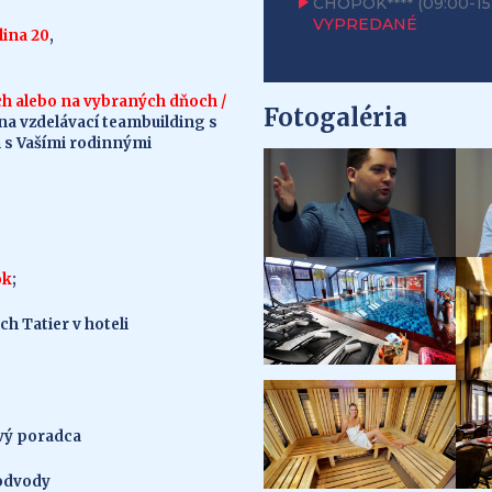
CHOPOK****
(09:00-15
VYPREDANÉ
ina 20
,
ch alebo na vybraných dňoch /
Fotogaléria
 na vzdelávací teambuilding s
m s Vašími rodinnými
ok
;
h Tatier v hoteli
ový poradca
odvody