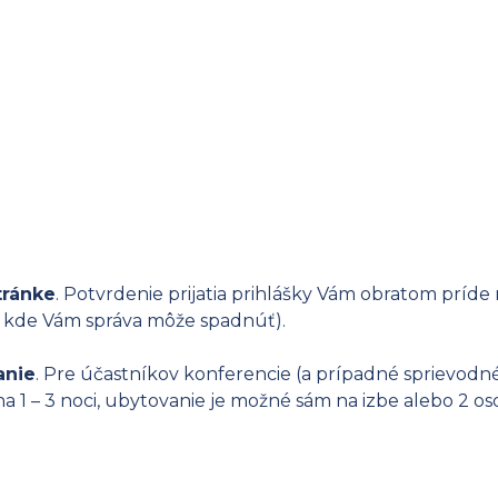
tránke
. Potvrdenie prijatia prihlášky Vám obratom príde n
, kde Vám správa môže spadnúť).
anie
. Pre účastníkov konferencie (a prípadné sprievodn
 1 – 3 noci, ubytovanie je možné sám na izbe alebo 2 oso