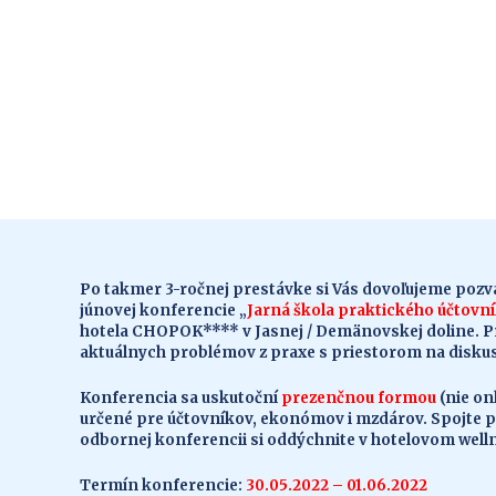
Po takmer 3-ročnej prestávke si Vás dovoľujeme pozva
júnovej konferencie „
Jarná škola praktického účtovn
hotela CHOPOK**** v Jasnej / Demänovskej doline. 
aktuálnych problémov z praxe s priestorom na diskus
Konferencia sa uskutoční
prezenčnou formou
(nie on
určené pre účtovníkov, ekonómov i mzdárov. Spojte p
odbornej konferencii si oddýchnite v hotelovom well
Termín konferencie:
30.05.2022 – 01.06.2022