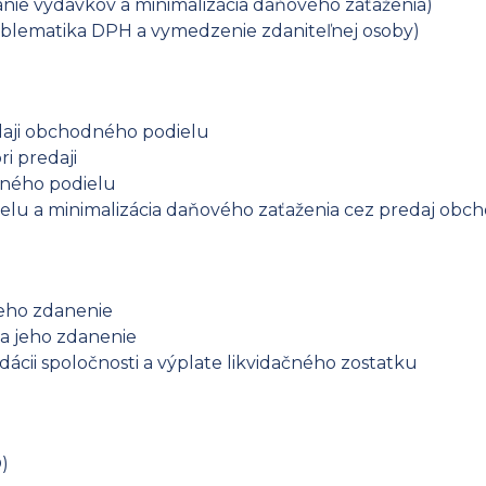
anie výdavkov a minimalizácia daňového zaťaženia)
roblematika DPH a vymedzenie zdaniteľnej osoby)
daji obchodného podielu
i predaji
dného podielu
lu a minimalizácia daňového zaťaženia cez predaj obc
jeho zdanenie
a jeho zdanenie
idácii spoločnosti a výplate likvidačného zostatku
)