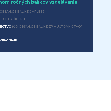
hom ročných balíkov vzdelávania
 OBSAHUJE BALÍK KOMPLET?)
HUJE BALÍK DPH?)
NÍCTVO
(ČO OBSAHUJE BALÍK DZP A ÚČTOVNÍCTVO?)
OBSAHUJE