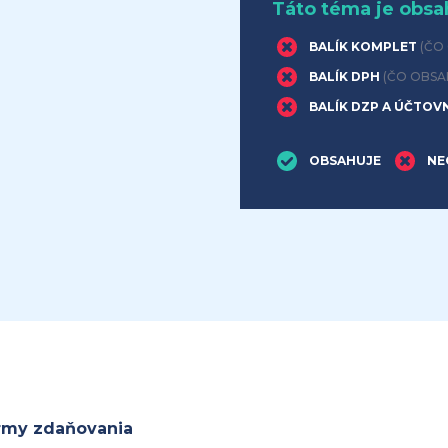
Táto téma je obsa
BALÍK KOMPLET
(ČO
BALÍK DPH
(ČO OBSA
BALÍK DZP A ÚČTOV
OBSAHUJE
NE
ormy zdaňovania