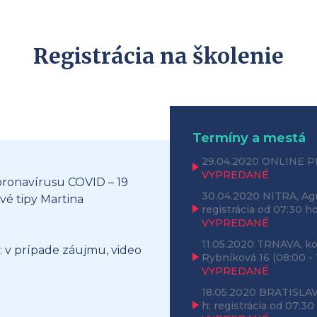
Registrácia na školenie
Termíny a mestá
29.04.2020
ONLINE P
VYPREDANÉ
oronavírusu COVID – 19
30.04.2020
NITRA, Agr
vé tipy Martina
registrácia od 07:30 h
VYPREDANÉ
11.05.2020
TRNAVA, ko
: v prípade záujmu, video
Rybníková 16
(08:00 - 
VYPREDANÉ
18.05.2020
BRATISLAVA
h; registrácia od 07:30