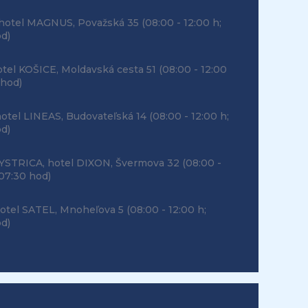
hotel MAGNUS, Považská 35
(08:00 - 12:00 h;
od)
tel KOŠICE, Moldavská cesta 51
(08:00 - 12:00
 hod)
otel LINEAS, Budovateľská 14
(08:00 - 12:00 h;
od)
STRICA, hotel DIXON, Švermova 32
(08:00 -
 07:30 hod)
tel SATEL, Mnoheľova 5
(08:00 - 12:00 h;
od)