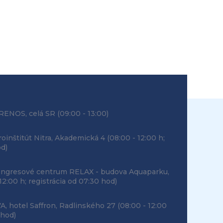
RENOS, celá SR
(09:00 - 13:00)
oinštitút Nitra, Akademická 4
(08:00 - 12:00 h;
od)
ngresové centrum RELAX - budova Aquaparku,
12:00 h; registrácia od 07:30 hod)
, hotel Saffron, Radlinského 27
(08:00 - 12:00
 hod)