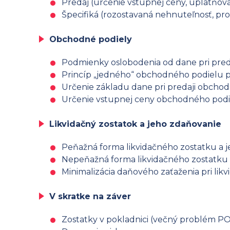
Predaj (určenie vstupnej ceny, uplatňov
Špecifiká (rozostavaná nehnuteľnosť, p
Obchodné podiely
Podmienky oslobodenia od dane pri pre
Princíp „jedného“ obchodného podielu pr
Určenie základu dane pri predaji obcho
Určenie vstupnej ceny obchodného podie
Likvidačný zostatok a jeho zdaňovanie
Peňažná forma likvidačného zostatku a 
Nepeňažná forma likvidačného zostatku 
Minimalizácia daňového zaťaženia pri likv
V skratke na záver
Zostatky v pokladnici (večný problém PO