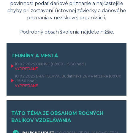
povinnosť podať daňové priznanie a najčastejšie
chyby pri zostavení účtovnej závierky a daňového
priznania v neziskovej organizácií.
Podrobný obsah školenia nájdete nižšie.
TERMÍNY A MESTÁ
10.02.2025
ONLINE
(09:00 - 15:30 hod.)
VYPREDANÉ
10.02.2025
BRATISLAVA, Budatínska 26 v Petržalke
(09:00
- 15:30 hod.)
VYPREDANÉ
TÁTO TÉMA JE OBSAHOM ROČNÝCH
BALÍKOV VZDELÁVANIA
BALÍK KOMPLET
(ČO OBSAHUJE BALÍK KOMPLET?)