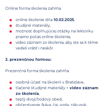
Online forma školenia zahŕňa:
online školenie dňa
10.02.2025
,
študijné materiály,
možnosť doplňujúcej otázky na lektorku
priamo počas online školenia,
video záznam zo školenia, aby ste sa k téme
vedeli vrátiť i neskôr.
2. prezenčnou formou:
Prezenčná forma školenia zahŕňa:
osobná účasť na školení v Bratislave,
tlačené študijné materiály +
video záznam
zo školenia
,
teplý dvojchodový obed,
občerstvenie (káva, čaj, voda, zákusok,