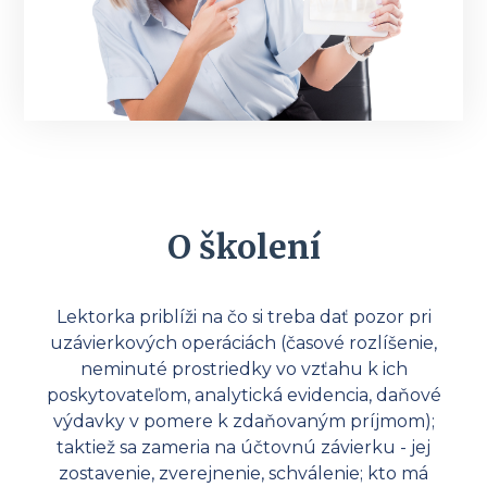
O školení
Lektorka priblíži na čo si treba dať pozor pri
uzávierkových operáciách (časové rozlíšenie,
neminuté prostriedky vo vzťahu k ich
poskytovateľom, analytická evidencia, daňové
výdavky v pomere k zdaňovaným príjmom);
taktiež sa zameria na účtovnú závierku - jej
zostavenie, zverejnenie, schválenie; kto má