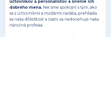
účtovníkov a personalistov a šírenie ich
dobrého mena.
Nie sme spokojní s tým, ako
sa s účtovníkmi a mzdármi narába, prehliada
sa naša dôležitosť a často sa nedoceňuje naša
náročná profesia.
OTVORIŤ ZUSK.SK
Hľadáte ideálny darček pre účtovníkov? V
ponuke eshopu preuctovnika.sk nájdete
vtipné aj praktické
produkty, ktoré potešia
každého!