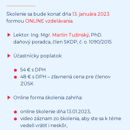
Školenie sa bude konať dňa
13. januára 2023
formou
ONLINE vzdelávania
.
Lektor: Ing. Mgr.
Martin Tužinský
, PhD.
daňový poradca, člen SKDP, č. o. 1090/2015
Účastnícky poplatok:
54 € s DPH
48 € s DPH – zľavnená cena pre členov
ZÚSK
Online forma školenia zahŕňa:
online školenie dňa 13.01.2023,
video záznam zo školenia, aby ste sa k téme
vedeli vrátiť i neskôr,