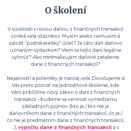
O školení
V súvislosti s novou daňou z finančných transakcií
vzniká veľa otáznikov. Musím alebo nemusím si
založiť "podnikateľský" účet? Je táto daň daňovo
uznaným výdavkom? Viem sa tejto dani legálne
vyhnúť? Ako minimalizujem daňové zaťaženie
dane z finančných transakcií?
Nejasností a polemiky je naozaj veľa. Dovoľujeme si
Vás preto pozvať na jednodňové školenie, kde
Vám priblížime nový zákon o dani z finančných
transakcií - budeme sa venovať vymedzeniu
základných pojmov
(kto je / kto nie je
daňovníkom dane z finančných transakcií, čo je /
čo nie je predmetom dane z finančných transakcií,
...),
výpočtu dane z finančných transakcií
a v