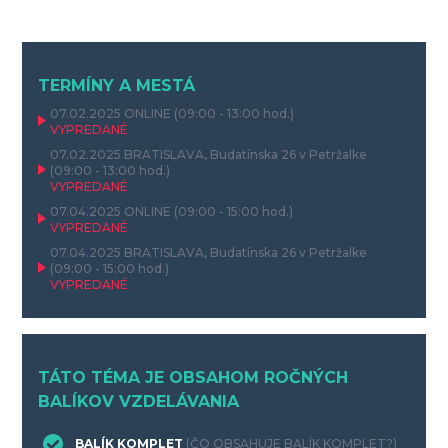
TERMÍNY A MESTÁ
07.02.2025
ONLINE
(09:00 - 13:00 hod.)
VYPREDANÉ
07.02.2025
BRATISLAVA, Budatínska 26 v Petržalke
(09:00 - 13:00 hod.)
VYPREDANÉ
07.04.2025
ONLINE
(09:00 - 15:00 hod.)
VYPREDANÉ
07.04.2025
BRATISLAVA, Budatínska 26 v Petržalke
(09:00 - 15:00 hod.)
VYPREDANÉ
TÁTO TÉMA JE OBSAHOM ROČNÝCH
BALÍKOV VZDELÁVANIA
BALÍK KOMPLET
(ČO OBSAHUJE BALÍK KOMPLET?)