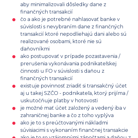
aby minimalizovali dôsledky dane z
finančných transakcií
čo a ako je potrebné nahlasovať banke v
súvislosti s nevybraním dane z finančných
transakcií ktoré nepodliehajú dani alebo sú
realizované osobami, ktoré nie sú
daňovníkmi
ako postupovať v prípade pozastavenia /
prerušenia vykonávania podnikateľskej
činnosti u FO v súvislosti s daňou z
finančných transakcií
existuje povinnosť zriadiť si transakčný účet
aj u takej SZČO - podnikateľa, ktorý prijíma /
uskutočňuje platby v hotovosti
je možné mať účet založený a vedený iba v
zahraničnej banke a čo z toho vyplýva
ako je to s preúčtovanými nákladmi
súvisiacimi s vykonaním finančnej transakcie
ako je to so vzájomnými zápočtami a daňou z