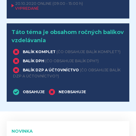
20.10.2020
ONLINE
(09:00 - 15:00 h)
VYPREDANÉ
Táto téma je obsahom ročných balíkov
vzdelávania
BALÍK KOMPLET
(ČO OBSAHUJE BALÍK KOMPLET?)
BALÍK DPH
(ČO OBSAHUJE BALÍK DPH?)
BALÍK DZP A ÚČTOVNÍCTVO
(ČO OBSAHUJE BALÍK
DZP A ÚČTOVNÍCTVO?)
OBSAHUJE
NEOBSAHUJE
NOVINKA