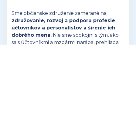
Sme občianske združenie zamerané na
združovanie, rozvoj a podporu profesie
účtovníkov a personalistov a šírenie ich
dobrého mena.
Nie sme spokojní s tým, ako
sa s účtovníkmi a mzdármi narába, prehliada
sa naša dôležitosť a často sa nedoceňuje naša
náročná profesia.
OTVORIŤ ZUSK.SK
Hľadáte ideálny darček pre účtovníkov? V