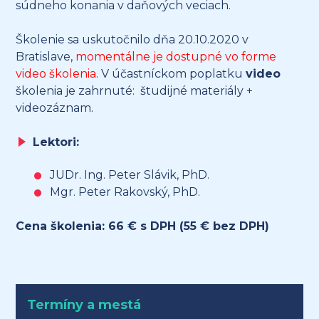
súdneho konania v daňových veciach.
Školenie sa uskutočnilo dňa 20.10.2020 v
Bratislave,
momentálne je dostupné vo forme
video školenia
. V účastníckom poplatku
video
školenia je zahrnuté: študijné materiály +
videozáznam.
Lektori:
JUDr. Ing. Peter Slávik, PhD.
Mgr. Peter Rakovský, PhD.
Cena školenia:
66 € s DPH (55 € bez DPH)
Termíny a mestá