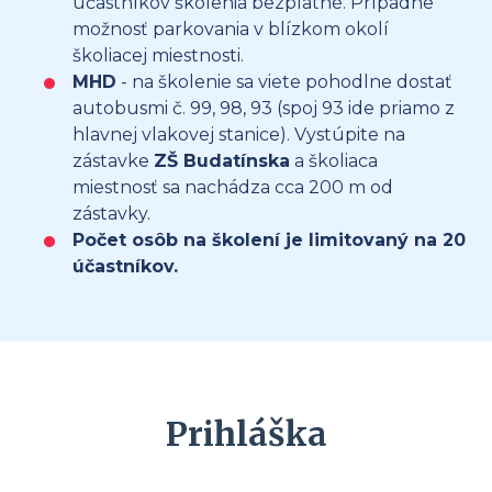
účastníkov školenia bezplatné. Prípadne
možnosť parkovania v blízkom okolí
školiacej miestnosti.
MHD
- na školenie sa viete pohodlne dostať
autobusmi č. 99, 98, 93 (spoj 93 ide priamo z
hlavnej vlakovej stanice). Vystúpite na
zástavke
ZŠ Budatínska
a školiaca
miestnosť sa nachádza cca 200 m od
zástavky.
Počet osôb na školení je limitovaný na 20
účastníkov.
Prihláška