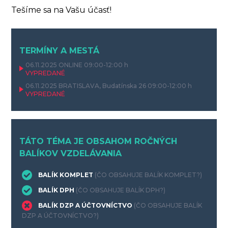
Tešíme sa na Vašu účasť!
TERMÍNY A MESTÁ
06.11.2025
ONLINE
09:00-12:00 h
VYPREDANÉ
06.11.2025
BRATISLAVA, Budatínska 26
09:00-12:00 h
VYPREDANÉ
TÁTO TÉMA JE OBSAHOM ROČNÝCH
BALÍKOV VZDELÁVANIA
BALÍK KOMPLET
(ČO OBSAHUJE BALÍK KOMPLET?)
BALÍK DPH
(ČO OBSAHUJE BALÍK DPH?)
BALÍK DZP A ÚČTOVNÍCTVO
(ČO OBSAHUJE BALÍK
DZP A ÚČTOVNÍCTVO?)