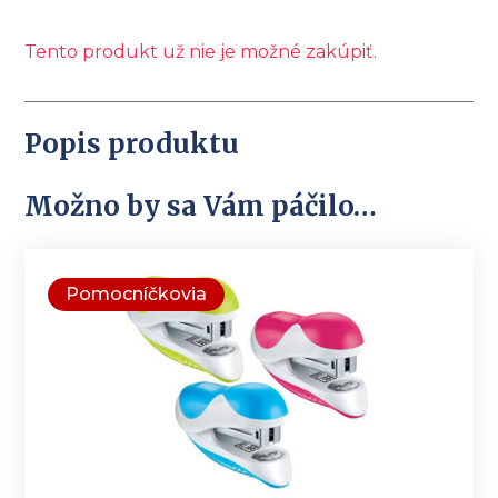
price
price
was:
is:
Tento produkt už nie je možné zakúpiť.
0,80 €.
0,55 €.
Popis produktu
Možno by sa Vám páčilo…
Pomocníčkovia