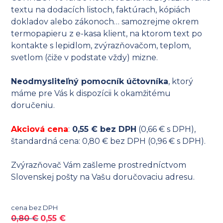
textu na dodacích listoch, faktúrach, kópiách
dokladov alebo zákonoch… samozrejme okrem
termopapieru z e-kasa klient, na ktorom text po
kontakte s lepidlom, zvýrazňovačom, teplom,
svetlom (čiže v podstate vždy) mizne.
Neodmysliteľný pomocník účtovníka
, ktorý
máme pre Vás k dispozícii k okamžitému
doručeniu.
Akciová cena
:
0,55 € bez DPH
(0,66 € s DPH),
štandardná cena: 0,80 € bez DPH (0,96 € s DPH).
Zvýrazňovač Vám zašleme prostredníctvom
Slovenskej pošty na Vašu doručovaciu adresu.
cena bez DPH
Original
Current
0,80
€
0,55
€