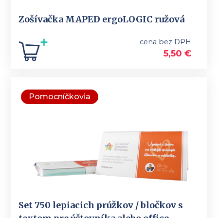
Zošívačka MAPED ergoLOGIC ružová
cena bez DPH
5,50
€
Pomocníčkovia
Set 750 lepiacich prúžkov / bločkov s