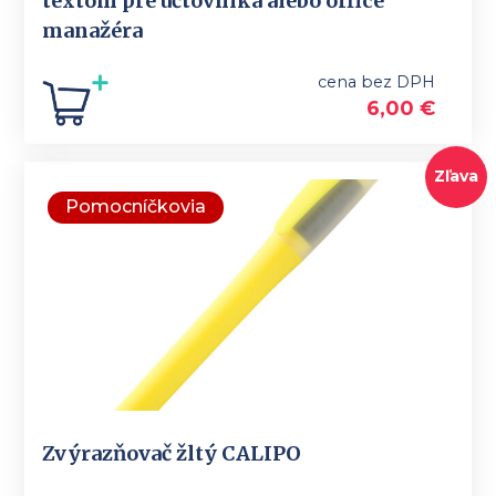
textom pre účtovníka alebo office
manažéra
cena bez DPH
6,00
€
Zľava
Pomocníčkovia
Zvýrazňovač žltý CALIPO