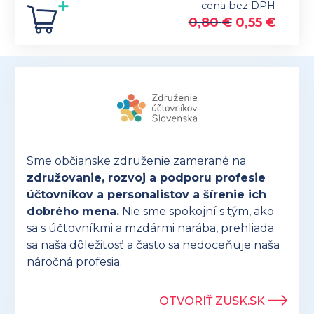
cena bez DPH
Original
Curre
0,80
€
0,55
€
price
price
was:
is:
0,80 €.
0,55 €
Sme občianske združenie zamerané na
združovanie, rozvoj a podporu profesie
účtovníkov a personalistov a šírenie ich
dobrého mena.
Nie sme spokojní s tým, ako
sa s účtovníkmi a mzdármi narába, prehliada
sa naša dôležitosť a často sa nedoceňuje naša
náročná profesia.
OTVORIŤ ZUSK.SK