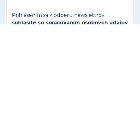
Prihlásením sa k odberu newslettrov
súhlasíte so spracúvaním osobných údajov
na účely oslovovania s marketingovými
ponukami prevádzkovateľa ProFuturion
accounting s.r.o.
PRIHLÁSIŤ SA K ODBERU
©2026 Všetky práva vyhradené