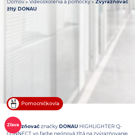
Domov
»
Videoškolenia a pomôcky
»
Zvýrazňovač
žltý DONAU
Pomocníčkovia
Zľava
Zvýrazňovač
značky
DONAU
HIGHLIGHTER Q-
CONNECT vo farbe neónová žltá na zvýrazňovanie