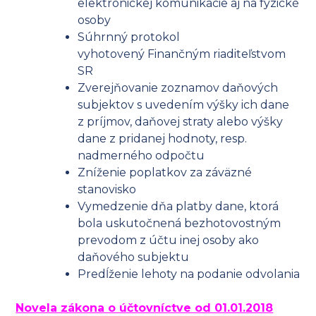
elektronickej komunikácie aj na fyzické
osoby
Súhrnný protokol
vyhotovený Finančným riaditeľstvom
SR
Zverejňovanie zoznamov daňových
subjektov s uvedením výšky ich dane
z príjmov, daňovej straty alebo výšky
dane z pridanej hodnoty, resp.
nadmerného odpočtu
Zníženie poplatkov za záväzné
stanovisko
Vymedzenie dňa platby dane, ktorá
bola uskutočnená bezhotovostným
prevodom z účtu inej osoby ako
daňového subjektu
Predĺženie lehoty na podanie odvolania
Novela zákona o účtovníctve od 01.01.2018