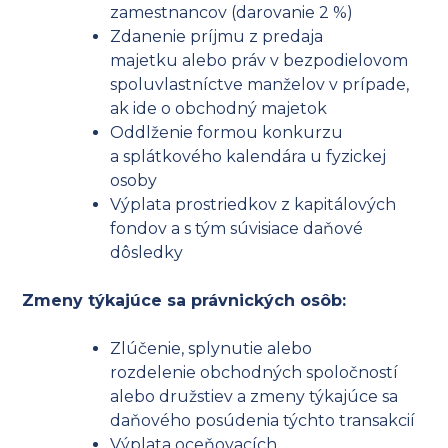
zamestnancov (darovanie 2 %)
Zdanenie príjmu z predaja
majetku alebo práv v bezpodielovom
spoluvlastníctve manželov v prípade,
ak ide o obchodný majetok
Oddlženie formou konkurzu
a splátkového kalendára u fyzickej
osoby
Výplata prostriedkov z kapitálových
fondov a s tým súvisiace daňové
dôsledky
Zmeny týkajúce sa právnických osôb:
Zlúčenie, splynutie alebo
rozdelenie obchodných spoločností
alebo družstiev a zmeny týkajúce sa
daňového posúdenia týchto transakcií
Výplata oceňovacích