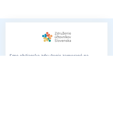
Sme občianske združenie zamerané na
združovanie, rozvoj a podporu profesie
účtovníkov a personalistov a šírenie ich
dobrého mena.
Nie sme spokojní s tým, ako
sa s účtovníkmi a mzdármi narába, prehliada
sa naša dôležitosť a často sa nedoceňuje naša
náročná profesia.
OTVORIŤ ZUSK.SK