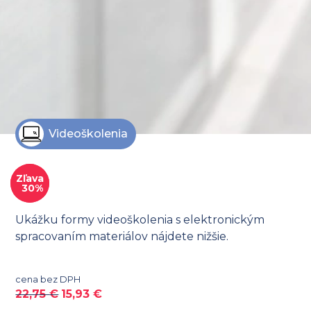
Videoškolenia
Zľava
Zľava
30%
Ukážku formy videoškolenia s elektronickým
spracovaním materiálov nájdete nižšie.
cena bez DPH
22,75
€
15,93
€