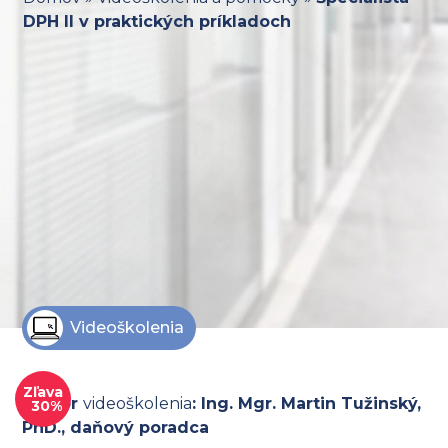
DPH II v praktických príkladoch
Videoškolenia
Zľava
Lektor
videoškolenia
: Ing. Mgr. Martin Tužinský,
30%
PhD., daňový poradca