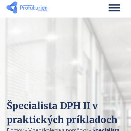
Špecialista DPH II v
praktických príkladoch
Domov
»
Videoškolenia a pomôcky
»
Špecialista