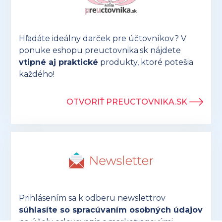
Hľadáte ideálny darček pre účtovníkov? V
ponuke eshopu preuctovnika.sk nájdete
vtipné aj praktické
produkty, ktoré potešia
každého!
OTVORIŤ PREUCTOVNIKA.SK
Prihlásením sa k odberu newslettrov
súhlasíte so spracúvaním osobných údajov
na účely oslovovania s marketingovými