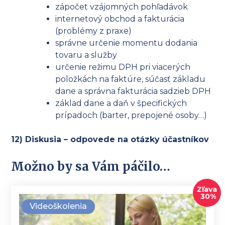
zápočet vzájomných pohľadávok
internetový obchod a fakturácia
(problémy z praxe)
správne určenie momentu dodania
tovaru a služby
určenie režimu DPH pri viacerých
položkách na faktúre, súčasť základu
dane a správna fakturácia sadzieb DPH
základ dane a daň v špecifických
prípadoch (barter, prepojené osoby…)
12) Diskusia – odpovede na otázky účastníkov
Možno by sa Vám páčilo…
Zľava
30%
Videoškolenia