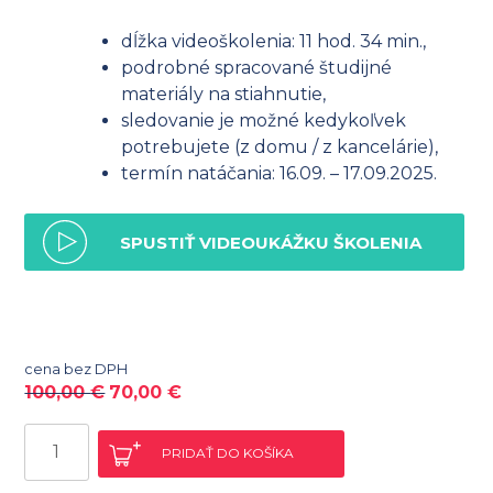
dĺžka videoškolenia: 11 hod. 34 min.,
podrobné spracované študijné
materiály na stiahnutie,
sledovanie je možné kedykoľvek
potrebujete (z domu / z kancelárie),
termín natáčania: 16.09. – 17.09.2025.
SPUSTIŤ VIDEOUKÁŽKU ŠKOLENIA
cena bez DPH
100,00
€
70,00
€
množstvo
PRIDAŤ DO KOŠÍKA
Pravidlá
fakturácie