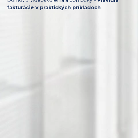
Domov
»
Videoškolenia a pomôcky
»
Pravidlá
fakturácie v praktických príkladoch