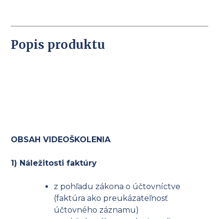
v
praktických
príkladoch
Popis produktu
OBSAH VIDEOŠKOLENIA
1) Náležitosti faktúry
z pohľadu zákona o účtovníctve
(faktúra ako preukázateľnosť
účtovného záznamu)