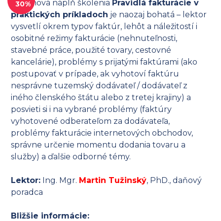
Obsahová náplň školenia
Pravidlá fakturácie v
30%
praktických príkladoch
je naozaj bohatá – lektor
vysvetlí okrem typov faktúr, lehôt a náležitostí i
osobitné režimy fakturácie (nehnuteľnosti,
stavebné práce, použité tovary, cestovné
kancelárie), problémy s prijatými faktúrami (ako
postupovať v prípade, ak vyhotoví faktúru
nesprávne tuzemský dodávateľ / dodávateľ z
iného členského štátu alebo z tretej krajiny) a
posvieti si i na vybrané problémy (faktúry
vyhotovené odberateľom za dodávateľa,
problémy fakturácie internetových obchodov,
správne určenie momentu dodania tovaru a
služby) a ďalšie odborné témy.
Lektor:
Ing. Mgr.
Martin Tužinský
, PhD., daňový
poradca
Bližšie informácie: