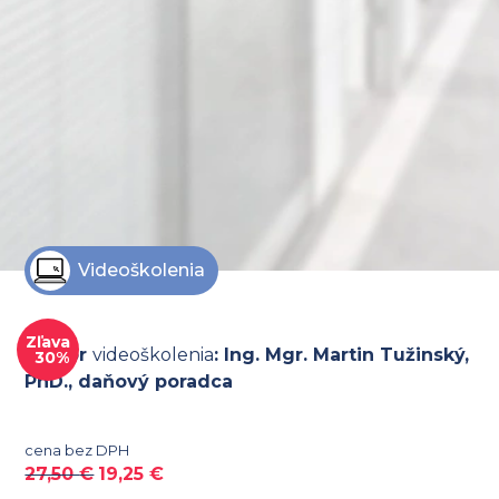
Videoškolenia
Zľava
Lektor
videoškolenia
: Ing. Mgr. Martin Tužinský,
30%
PhD., daňový poradca
cena bez DPH
27,50
€
19,25
€