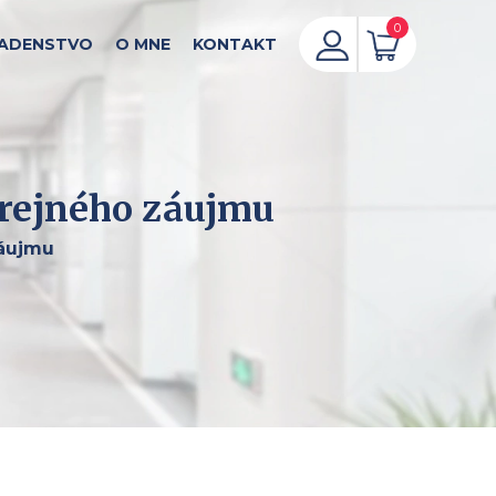
0
ADENSTVO
O MNE
KONTAKT
erejného záujmu
záujmu