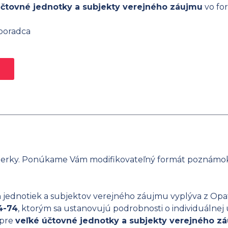
čtovné jednotky a subjekty verejného záujmu
vo fo
 poradca
ierky. Ponúkame Vám modifikovateľný formát poznámo
dnotiek a subjektov verejného záujmu vyplýva z Opatre
4-74
, ktorým sa ustanovujú podrobnosti o individuálnej
 pre
veľké účtovné jednotky a subjekty verejného 