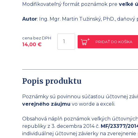
Modifikovateľný formát poznámok pre
veľké ú
Autor
: Ing. Mgr. Martin Tužinský, PhD., daňový
množstvo
cena bez DPH
PRIDAŤ DO KOŠÍKA
Poznámky
14,00
€
pre
veľkú
účtovnú
jednotku
Popis produktu
a
subjekt
verejného
Poznámky sú povinnou súčasťou účtovnej záv
záujmu
verejného záujmu
vo worde a exceli.
Obsahová náplň poznámok veľkých účtovných je
republiky z 3. decembra 2014 č.
MF/23377/201
individuálnej účtovnej závierky na zverejnenie