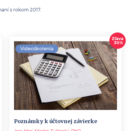
aní s rokom 2017.
Zľava
30%
Videoškolenia
Poznámky k účtovnej závierke
Ing. Mgr. Martin Tužinský, PhD.