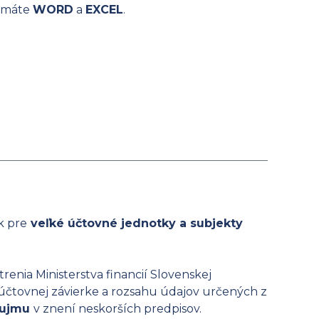
rmáte
WORD
a
EXCEL
.
k pre
veľké účtovné jednotky a subjekty
nia Ministerstva financií Slovenskej
 účtovnej závierke a rozsahu údajov určených z
záujmu
v znení neskorších predpisov.