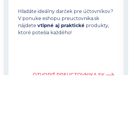
Hľadáte ideálny darček pre účtovníkov?
V ponuke eshopu preuctovnika.sk
nájdete
vtipné aj praktické
produkty,
ktoré potešia každého!
OTVORIŤ PREUCTOVNIKA.SK