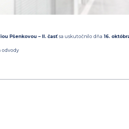
iou Pšenkovou – II. časť
sa uskutočnilo dňa
16. októbr
a odvody