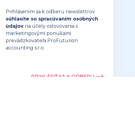
Prihlásením sa k odberu newslettrov
súhlasíte so spracúvaním osobných
údajov
na účely oslovovania s
marketingovými ponukami
prevádzkovateľa ProFuturion
accounting s.r.o.
PRIHLÁSIŤ SA K ODBERU