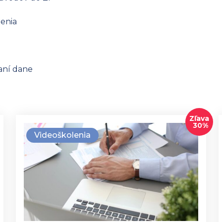
tenia
aní dane
Zľava
30%
Videoškolenia