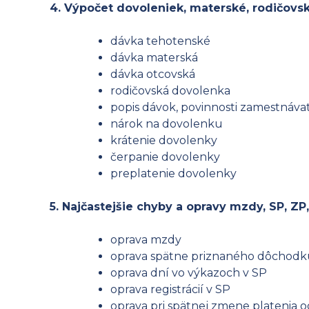
4. Výpočet dovoleniek, materské, rodičovs
dávka tehotenské
dávka materská
dávka otcovská
rodičovská dovolenka
popis dávok, povinnosti zamestnáva
nárok na dovolenku
krátenie dovolenky
čerpanie dovolenky
preplatenie dovolenky
5. Najčastejšie chyby a opravy mzdy, SP, ZP
oprava mzdy
oprava spätne priznaného dôchodk
oprava dní vo výkazoch v SP
oprava registrácií v SP
oprava pri spätnej zmene platenia 