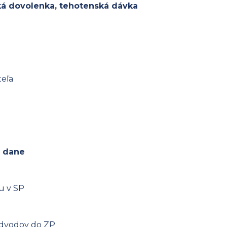
ká dovolenka, tehotenská dávka
teľa
, dane
u v SP
odvodov do ZP