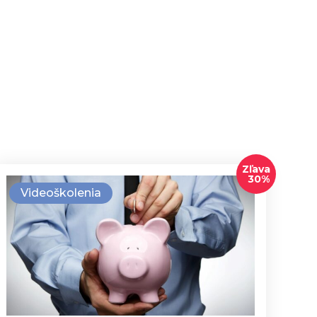
Zľava
30%
Videoškolenia