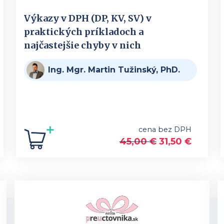
Výkazy v DPH (DP, KV, SV) v
praktických príkladoch a
najčastejšie chyby v nich
Ing. Mgr. Martin Tužinský, PhD.
cena bez DPH
45,00
€
31,50
€