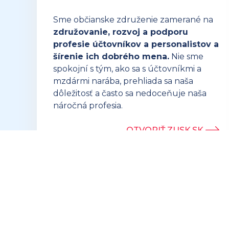
Sme občianske združenie zamerané na
združovanie, rozvoj a podporu
profesie účtovníkov a personalistov a
šírenie ich dobrého mena.
Nie sme
spokojní s tým, ako sa s účtovníkmi a
mzdármi narába, prehliada sa naša
dôležitosť a často sa nedoceňuje naša
náročná profesia.
OTVORIŤ ZUSK.SK