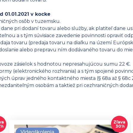
 01.01.2021 v kocke
aničných osôb v tuzemsku.
ane pri dodaní tovaru alebo služby, ak platiteľ dane u
teľnou a s tým súvisiace zavedenie povinnosti opraviť od
daja tovaru (predaja tovaru na diaľku na území Európske
doslanie alebo prepravu ním dodávaného tovaru do mies
dovoze zásielok s hodnotou nepresahujúcou sumu 22 €.
rmy (elektronického rozhrania) a s tým spojené povinnos
tných úprav jedného kontaktného miesta (§ 68a až § 68
ezdaniteľným osobám a taktiež pri cezhraničných doda
va
Zľava
0%
30%
Videoškolenia