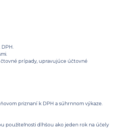
k DPH.
mi.
účtovné prípady, upravujúce účtovné
v daňovom priznaní k DPH a súhrnnom výkaze.
ou použiteľnosti dlhšou ako jeden rok na účely