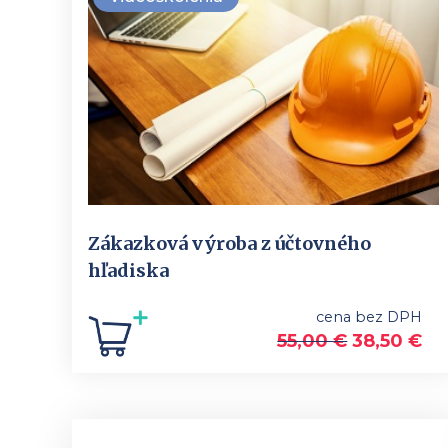
Zákazková výroba z účtovného
hľadiska
cena bez DPH
55,00
€
38,50
€