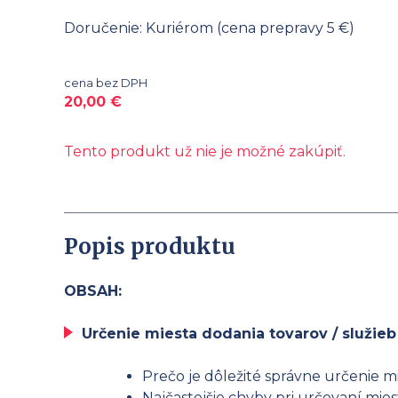
Doručenie: Kuriérom (cena prepravy 5 €)
cena bez DPH
20,00
€
Tento produkt už nie je možné zakúpiť.
Popis produktu
OBSAH:
Určenie miesta dodania tovarov / služieb
Prečo je dôležité správne určenie mi
Najčastejšie chyby pri určovaní mies