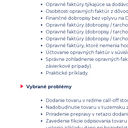
Opravné faktúry týkajúce sa dodávo
Osobitosti opravných faktúr z dôvod
Finančné dobropisy bez vplyvu na D
Opravné faktúry (dobropisy / ťarcho
Opravné faktúry (dobropisy / ťarcho
Opravné faktúry (dobropisy / ťarcho
Opravné faktúry, ktoré nemenia ho
Účtovanie opravných faktúr v súvis
Správne zohľadnenie opravných fak
závierkové prípady).
Praktické príklady.
Vybrané problémy
Dodanie tovaru v režime call-off s
Nadobudnutie tovaru v tuzemsku z i
Priradenie prepravy v reťazci doda
Zavedenie fikcie odpisovania tovaru
určenia základu dane pri bezodpla