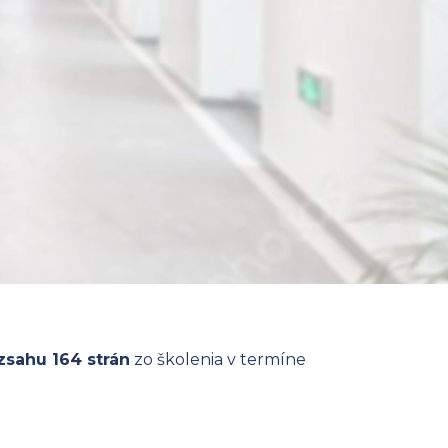
zsahu 164 strán
zo školenia v termíne