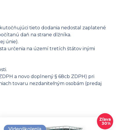
skutočňujúci tieto dodania nedostal zaplatené
počítanú daň na strane dlžníka.
j únie).
ta určenia na území tretích štátov inými
ti.
c ZDPH a novo doplnený § 68cb ZDPH) pri
niach tovaru nezdaniteľným osobám (predaj
Zľava
30%
Videoškolenia