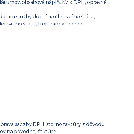
 dátumov, obsahová náplň, KV k DPH, opravné
odaním služby do iného členského štátu,
lenského štátu, trojstranný obchod).
oprava sadzby DPH, storno faktúry z dôvodu
ov na pôvodnej faktúre).