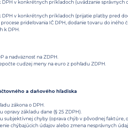
V k DPH v konkrétnych príkladoch (uvádzanie správnych
 k DPH v konkrétnych príkladoch (prijatie platby pred d
 procese prideľovania IČ DPH, dodanie tovaru do iného č
ch k DPH.
DP a nadväznosť na ZDPH.
repočte cudzej meny na euro z pohľadu ZDPH.
 účtovného a daňového hľadiska
ľadu zákona o DPH.
u opravy základu dane (§ 25 ZDPH).
 subjektívnej chyby (oprava chýb v pôvodnej faktúre, 
nenie chýbajúcich údajov alebo zmena nesprávnych údaj