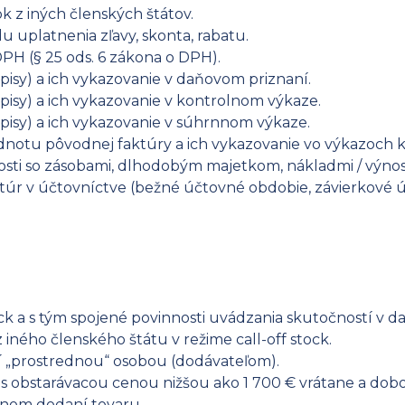
k z iných členských štátov.
u uplatnenia zľavy, skonta, rabatu.
PH (§ 25 ods. 6 zákona o DPH).
pisy) a ich vykazovanie v daňovom priznaní.
pisy) a ich vykazovanie v kontrolnom výkaze.
pisy) a ich vykazovanie v súhrnnom výkaze.
dnotu pôvodnej faktúry a ich vykazovanie vo výkazoch 
losti so zásobami, dlhodobým majetkom, nákladmi / výnos
túr v účtovníctve (bežné účtovné obdobie, závierkové 
tock a s tým spojené povinnosti uvádzania skutočností 
ného členského štátu v režime call-off stock.
ní „prostrednou“ osobou (dodávateľom).
 s obstarávacou cenou nižšou ako 1 700 € vrátane a dob
tnom dodaní tovaru.