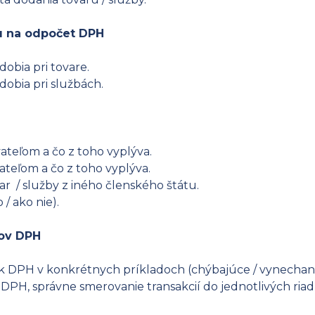
ku na odpočet DPH
obia pri tovare.
obia pri službách.
teľom a čo z toho vyplýva.
teľom a čo z toho vyplýva.
r / služby z iného členského štátu.
/ ako nie).
zov DPH
P k DPH v konkrétnych príkladoch (chýbajúce / vynechan
PH, správne smerovanie transakcií do jednotlivých riad