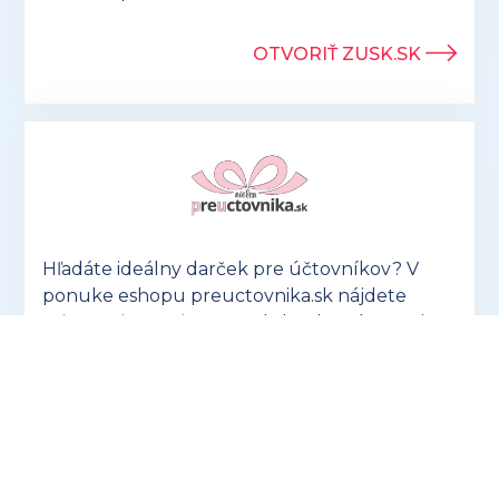
OTVORIŤ ZUSK.SK
Hľadáte ideálny darček pre účtovníkov? V
ponuke eshopu preuctovnika.sk nájdete
vtipné aj praktické
produkty, ktoré potešia
každého!
OTVORIŤ PREUCTOVNIKA.SK