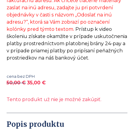
fakturačnú adresu. Ak chcete tlačené materiály
zaslať na inú adresu, zadajte ju pri potvrdení
objednávky v časti s názvom „Odoslať na inú
adresu?“, ktorá sa Vám zobrazí po označení
kolónky pred týmto textom.
Prístup k video
školeniu získate okamžite v prípade uskutočnenia
platby prostredníctvom platobnej brány 24-pay a
v prípade priamej platby po pripísaní peňažných
prostriedkov na náš bankový účet.
cena bez DPH
50,00
€
35,00
€
Tento produkt už nie je možné zakúpiť.
Popis produktu