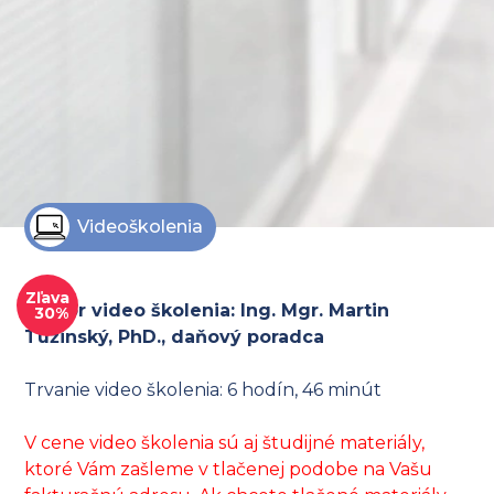
Videoškolenia
Zľava
Lektor video školenia: Ing. Mgr. Martin
30%
Tužinský, PhD., daňový poradca
Trvanie video školenia: 6 hodín, 46 minút
V cene video školenia sú aj študijné materiály,
ktoré Vám zašleme v tlačenej podobe na Vašu