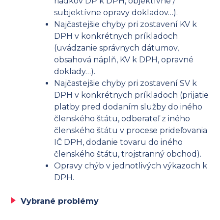
riadkov DP k DPH, objektívne /
subjektívne opravy dokladov…).
Najčastejšie chyby pri zostavení KV k
DPH v konkrétnych príkladoch
(uvádzanie správnych dátumov,
obsahová náplň, KV k DPH, opravné
doklady…).
Najčastejšie chyby pri zostavení SV k
DPH v konkrétnych príkladoch (prijatie
platby pred dodaním služby do iného
členského štátu, odberateľ z iného
členského štátu v procese prideľovania
IČ DPH, dodanie tovaru do iného
členského štátu, trojstranný obchod).
Opravy chýb v jednotlivých výkazoch k
DPH.
Vybrané problémy