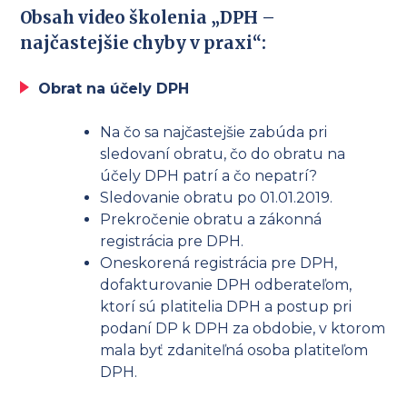
Obsah video školenia „DPH –
najčastejšie chyby v praxi“:
Obrat na účely DPH
Na čo sa najčastejšie zabúda pri
sledovaní obratu, čo do obratu na
účely DPH patrí a čo nepatrí?
Sledovanie obratu po 01.01.2019.
Prekročenie obratu a zákonná
registrácia pre DPH.
Oneskorená registrácia pre DPH,
dofakturovanie DPH odberateľom,
ktorí sú platitelia DPH a postup pri
podaní DP k DPH za obdobie, v ktorom
mala byť zdaniteľná osoba platiteľom
DPH.