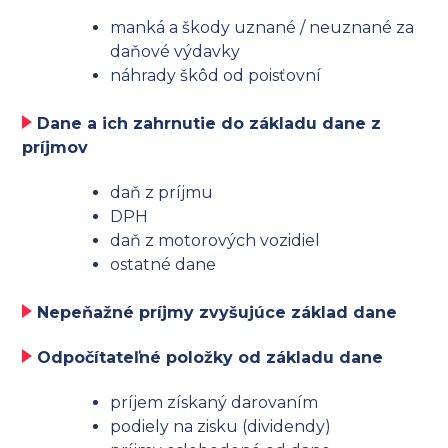
manká a škody uznané / neuznané za
daňové výdavky
náhrady škôd od poisťovní
Dane a ich zahrnutie do základu dane z
príjmov
daň z príjmu
DPH
daň z motorových vozidiel
ostatné dane
Nepeňažné príjmy zvyšujúce základ dane
Odpočítateľné položky od základu dane
príjem získaný darovaním
podiely na zisku (dividendy)