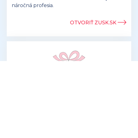
náročná profesia.
OTVORIŤ ZUSK.SK
Hľadáte ideálny darček pre účtovníkov? V
ponuke eshopu preuctovnika.sk nájdete
vtipné aj praktické
produkty, ktoré potešia
každého!
OTVORIŤ PREUCTOVNIKA.SK