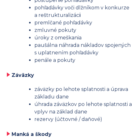
postúpenie pohľadávky
pohľadávky voči dlžníkom v konkurze
a reštrukturalizácii
premlčané pohľadávky
zmluvné pokuty
úroky z omeškania
paušálna náhrada nákladov spojených
s uplatnením pohľadávky
penále a pokuty
Záväzky
záväzky po lehote splatnosti a úprava
základu dane
úhrada záväzkov po lehote splatnosti a
vplyv na základ dane
rezervy (účtovné / daňové)
Manká a škody