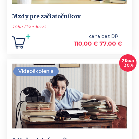
Mzdy pre začiatočníkov
Júlia Pšenková
cena bez DPH
110,00
€
77,00
€
Zľava
30%
Videoškolenia