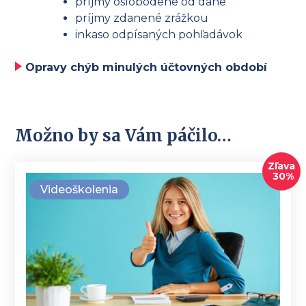
príjmy oslobodené od dane
príjmy zdanené zrážkou
inkaso odpísaných pohľadávok
Opravy chýb minulých účtovných období
Možno by sa Vám páčilo…
Zľava
30%
Videoškolenia