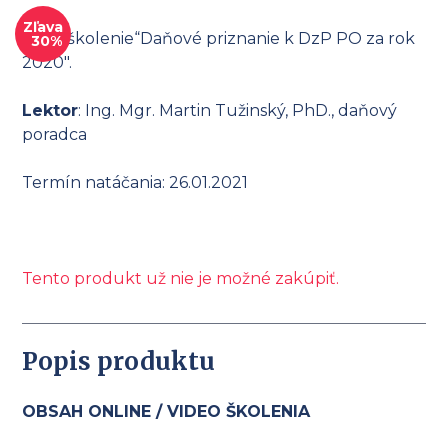
Zľava
Videoškolenie“Daňové priznanie k DzP PO za rok
30%
2020″.
Lektor
: Ing. Mgr. Martin Tužinský, PhD., daňový
poradca
Termín natáčania: 26.01.2021
Tento produkt už nie je možné zakúpiť.
Popis produktu
OBSAH ONLINE / VIDEO ŠKOLENIA