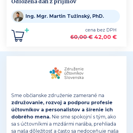
Odložená daň z príjmov
Ing. Mgr. Martin Tužinský, PhD.
cena bez DPH
60,00
€
42,00
€
Sme občianske združenie zamerané na
združovanie, rozvoj a podporu profesie
účtovníkov a personalistov a šírenie ich
dobrého mena.
Nie sme spokojní s tým, ako
sa s účtovníkmi a mzdármi narába, prehliada
sa naša dôležitosť a často sa nedoceňuje naša