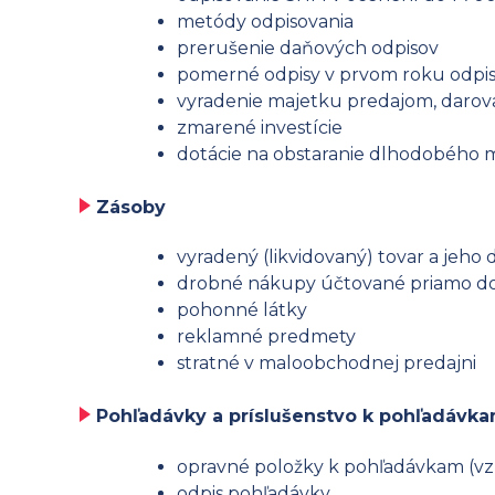
metódy odpisovania
prerušenie daňových odpisov
pomerné odpisy v prvom roku odpis
vyradenie majetku predajom, darova
zmarené investície
dotácie na obstaranie dlhodobého 
Zásoby
vyradený (likvidovaný) tovar a jeho
drobné nákupy účtované priamo do
pohonné látky
reklamné predmety
stratné v maloobchodnej predajni
Pohľadávky a príslušenstvo k pohľadávk
opravné položky k pohľadávkam (vzni
odpis pohľadávky