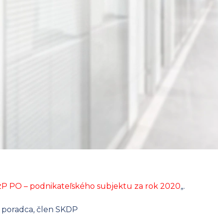
zP PO – podnikateľského subjektu za rok 2020
„.
ý poradca, člen SKDP