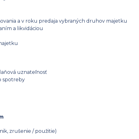
ovania a v roku predaja vybraných druhov majetku
ním a likvidáciou
majetku
 daňová uznateľnosť
 spotreby
am
k, zrušenie / použitie)