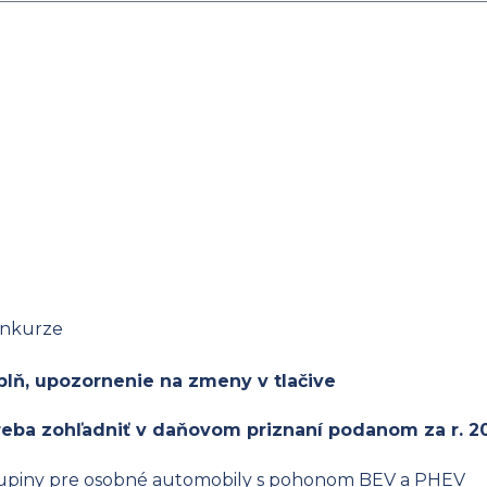
konkurze
plň, upozornenie na zmeny v tlačive
reba zohľadniť v daňovom priznaní podanom za r. 20
skupiny pre osobné automobily s pohonom BEV a PHEV