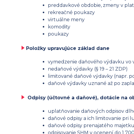
preddavkové obdobie, zmeny v plat
rekreačné poukazy
virtuálne meny
komodity
poukazy
Položky upravujúce základ dane
vymedzenie daňového výdavku vo 
nedaňové výdavky (§ 19 – 21 ZDP)
limitované daňové výdavky (napr. p
daňové výdavky uznané až po zapla
Odpisy (účtovné a daňové), dotácie na o
uplatňovanie daňových odpisov d
daňové odpisy a ich limitovanie pri
daňové odpisy prenajatého majetk
odpisovanie SHM v ocenení do 1 70