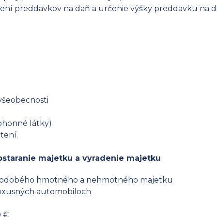
ení preddavkov na daň a určenie výšky preddavku na da
všeobecnosti
ohonné látky)
tení.
bstaranie majetku a vyradenie majetku
lhodobého hmotného a nehmotného majetku
 luxusných automobiloch
u
0 €