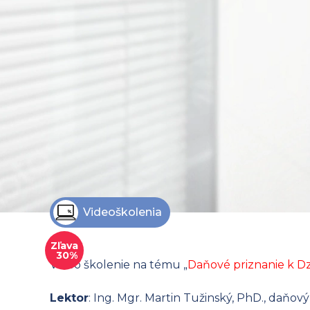
Videoškolenia
Zľava
30%
Video školenie na tému „
Daňové priznanie k D
Lektor
: Ing. Mgr. Martin Tužinský, PhD., daňov