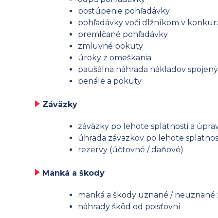
postúpenie pohľadávky
pohľadávky voči dlžníkom v konkurze
premlčané pohľadávky
zmluvné pokuty
úroky z omeškania
paušálna náhrada nákladov spojen
penále a pokuty
Záväzky
záväzky po lehote splatnosti a úpr
úhrada záväzkov po lehote splatnost
rezervy (účtovné / daňové)
Manká a škody
manká a škody uznané / neuznané 
náhrady škôd od poisťovní