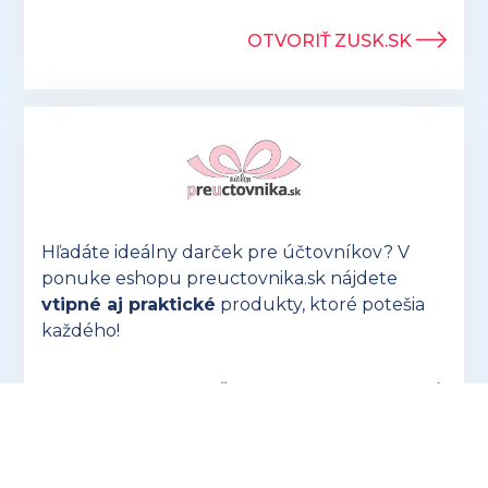
OTVORIŤ ZUSK.SK
Hľadáte ideálny darček pre účtovníkov? V
ponuke eshopu preuctovnika.sk nájdete
vtipné aj praktické
produkty, ktoré potešia
každého!
OTVORIŤ PREUCTOVNIKA.SK