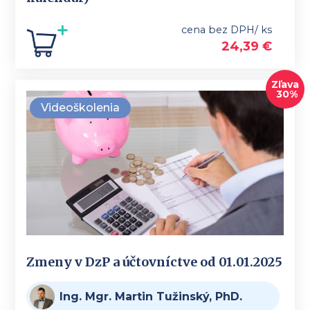
cena bez DPH/ ks
24,39
€
Zľava
30%
Videoškolenia
Zmeny v DzP a účtovníctve od 01.01.2025
Ing. Mgr. Martin Tužinský, PhD.