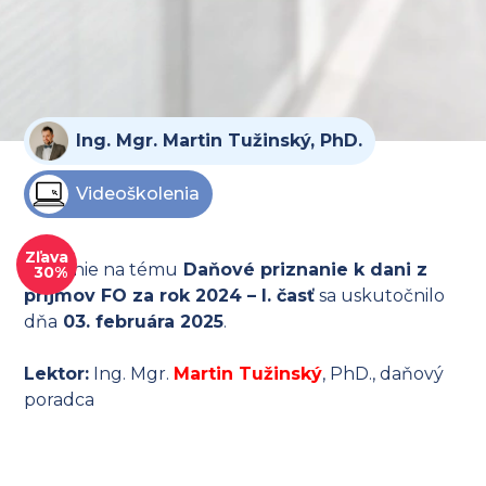
Ing. Mgr. Martin Tužinský, PhD.
Videoškolenia
Zľava
Školenie na tému
Daňové priznanie k dani z
30%
príjmov FO za rok 2024 – I. časť
sa uskutočnilo
dňa
03. februára 2025
.
Lektor:
Ing. Mgr.
Martin Tužinský
, PhD., daňový
poradca