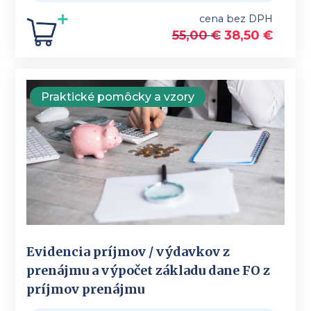
cena bez DPH
55,00
€
38,50
€
Praktické pomôcky a vzory
Evidencia príjmov / výdavkov z
prenájmu a výpočet základu dane FO z
príjmov prenájmu