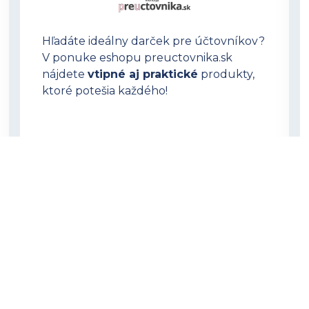
Hľadáte ideálny darček pre účtovníkov?
V ponuke eshopu preuctovnika.sk
nájdete
vtipné aj praktické
produkty,
ktoré potešia každého!
OTVORIŤ PREUCTOVNIKA.SK