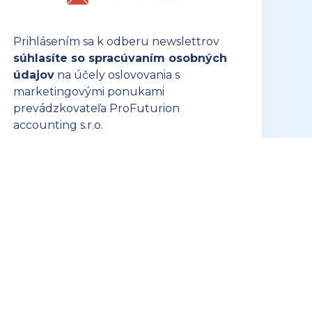
Prihlásením sa k odberu newslettrov
súhlasíte so spracúvaním osobných
údajov
na účely oslovovania s
marketingovými ponukami
prevádzkovateľa ProFuturion
accounting s.r.o.
PRIHLÁSIŤ SA K ODBERU