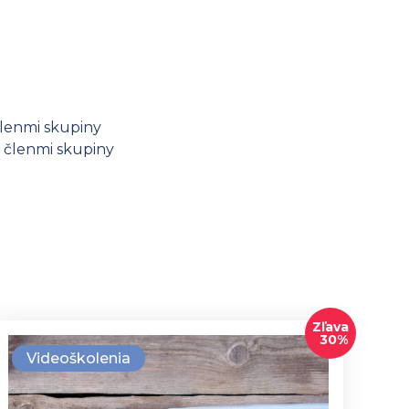
členmi skupiny
ú členmi skupiny
Zľava
30%
Videoškolenia