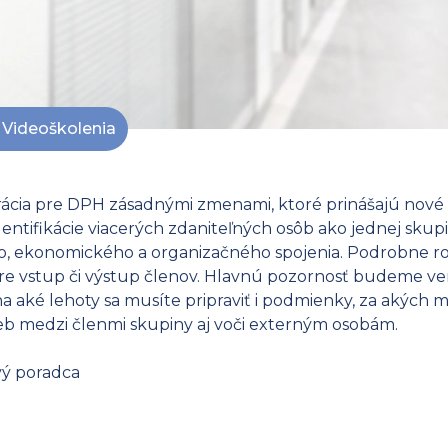
Videoškolenia
rácia pre DPH zásadnými zmenami, ktoré prinášajú nové 
ntifikácie viacerých zdaniteľných osôb ako jednej skupi
 ekonomického a organizačného spojenia. Podrobne roz
 pre vstup či výstup členov. Hlavnú pozornosť budeme ven
i, na aké lehoty sa musíte pripraviť i podmienky, za akých
žieb medzi členmi skupiny aj voči externým osobám.
vý poradca