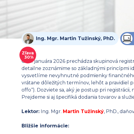
Ing. Mgr. Martin Tužinský, PhD.
Zľava
30%
Od 1. januára 2026 prechádza skupinová regist
detailne zoznámime so základnými princípmi ide
vysvetlíme nevyhnutné podmienky finančného,
vrátane dôležitých termínov, lehôt a pravidiel
offo“). Dozviete sa, aký je postup pri registráci
Prejdeme si aj špecifiká dodania tovarov a slu
Lektor:
Ing. Mgr.
Martin Tužinský
, PhD., daňo
Bližšie informácie: