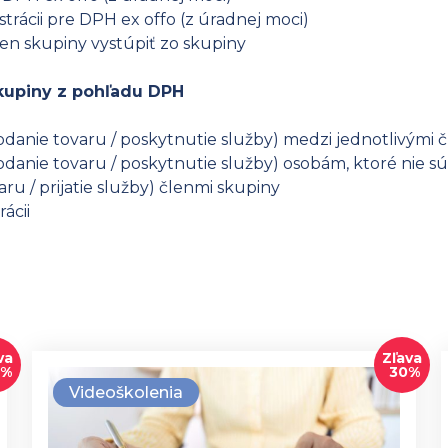
strácii pre DPH ex offo (z úradnej moci)
en skupiny vystúpiť zo skupiny
skupiny z pohľadu DPH
danie tovaru / poskytnutie služby) medzi jednotlivými 
danie tovaru / poskytnutie služby) osobám, ktoré nie s
ru / prijatie služby) členmi skupiny
ácii
va
Zľava
0%
30%
Videoškolenia