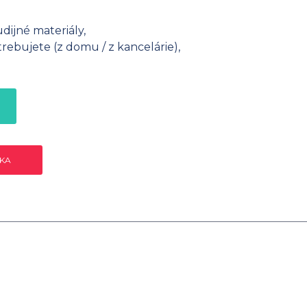
dijné materiály,
ebujete (z domu / z kancelárie),
ÍKA