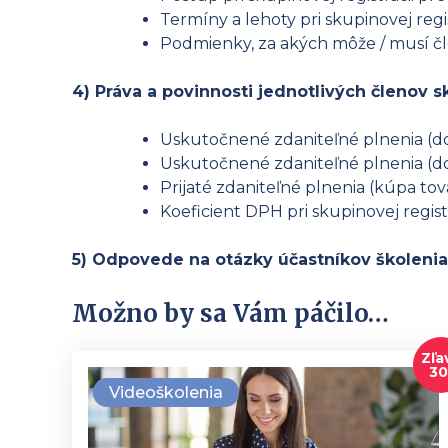
Termíny a lehoty pri skupinovej regi
Podmienky, za akých môže / musí čl
4) Práva a povinnosti jednotlivých členov 
Uskutočnené zdaniteľné plnenia (do
Uskutočnené zdaniteľné plnenia (do
Prijaté zdaniteľné plnenia (kúpa tova
Koeficient DPH pri skupinovej registr
5) Odpovede na otázky účastníkov školenia
Možno by sa Vám páčilo…
Zľa
3
Videoškolenia