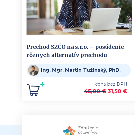
Prechod SZČO na s.r.o. – posúdenie
rôznych alternatív prechodu
Ing. Mgr. Martin Tužinský, PhD.
cena bez DPH
45,00
€
31,50
€