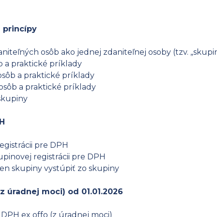
 princípy
niteľných osôb ako jednej zdaniteľnej osoby (tzv. „skupi
 a praktické príklady
sôb a praktické príklady
osôb a praktické príklady
skupiny
PH
egistrácii pre DPH
upinovej registrácii pre DPH
en skupiny vystúpiť zo skupiny
(z úradnej moci) od 01.01.2026
e DPH ex offo (z úradnej moci)