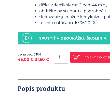
dĺžka videoškolenia: 2 hod. 44 min.,
obdržíte na stiahnutie podrobné štu
sledovanie je možné kedykoľvek potr
termín natáčania: 10.06.2026.
SPUSTIŤ VIDEOUKÁŽKU ŠKOLENIA
množstvo
cena bez DPH
PRIDAŤ DO KOŠ
Dobrovoľná
45,00
€
31,50
€
a
nedobrovoľná
skupinová
registrácia
Popis produktu
pre
DPH