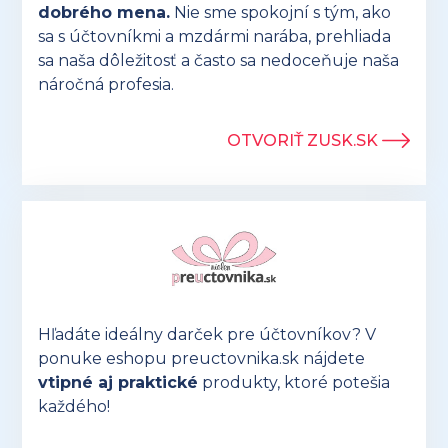
dobrého mena.
Nie sme spokojní s tým, ako
sa s účtovníkmi a mzdármi narába, prehliada
sa naša dôležitosť a často sa nedoceňuje naša
náročná profesia.
OTVORIŤ ZUSK.SK
Hľadáte ideálny darček pre účtovníkov? V
ponuke eshopu preuctovnika.sk nájdete
vtipné aj praktické
produkty, ktoré potešia
každého!