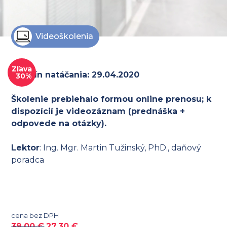
Videoškolenia
Zľava
Termín natáčania: 29.04.2020
30%
Školenie prebiehalo formou online prenosu; k
dispozícií je videozáznam (prednáška +
odpovede na otázky).
Lektor
: Ing. Mgr. Martin Tužinský, PhD., daňový
poradca
cena bez DPH
39,00
€
27,30
€