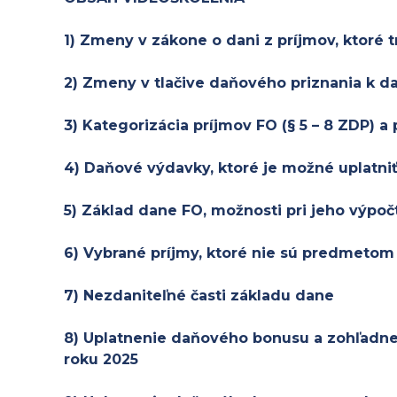
komplexné
školenie)
1) Zmeny v zákone o dani z príjmov, ktoré 
2) Zmeny v tlačive daňového priznania k da
3) Kategorizácia príjmov FO (§ 5 – 8 ZDP) a 
4) Daňové výdavky, ktoré je možné uplatniť
5) Základ dane FO, možnosti pri jeho výpoč
6) Vybrané príjmy, ktoré nie sú predmeto
7) Nezdaniteľné časti základu dane
8) Uplatnenie daňového bonusu a zohľadne
roku 2025