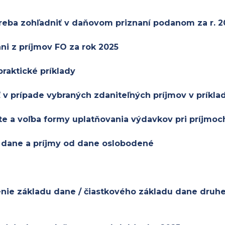
treba zohľadniť v daňovom priznaní podanom za r. 20
ni z príjmov FO za rok 2025
praktické príklady
 v prípade vybraných zdaniteľných príjmov v príkla
te a voľba formy uplatňovania výdavkov pri príjmoc
m dane a príjmy od dane oslobodené
nie základu dane / čiastkového základu dane druh