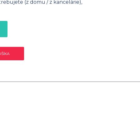
ebujete (z domu / z kancelárie),
OŠÍKA