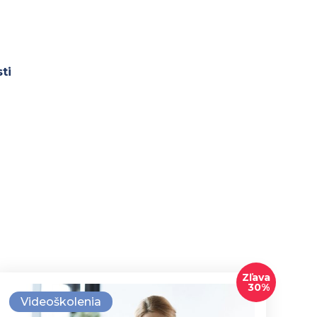
ti
Zľava
30%
Videoškolenia