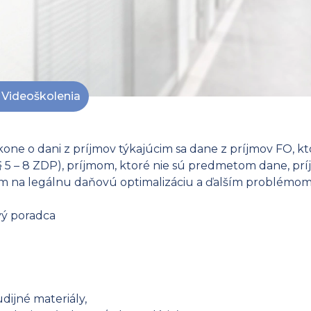
Videoškolenia
kone o dani z príjmov týkajúcim sa dane z príjmov FO, k
(§ 5 – 8 ZDP), príjmom, ktoré nie sú predmetom dane, p
om na legálnu daňovú optimalizáciu a ďalším problémom
vý poradca
dijné materiály,