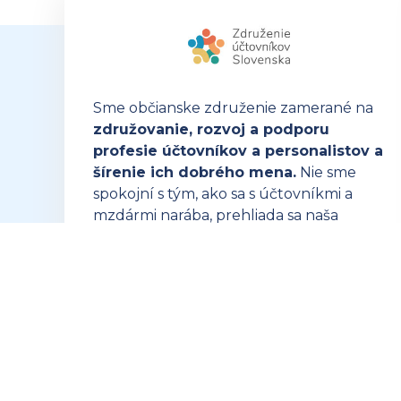
Sme občianske združenie zamerané na
združovanie, rozvoj a podporu
profesie účtovníkov a personalistov a
šírenie ich dobrého mena.
Nie sme
spokojní s tým, ako sa s účtovníkmi a
mzdármi narába, prehliada sa naša
dôležitosť a často sa nedoceňuje naša
náročná profesia.
OTVORIŤ ZUSK.SK