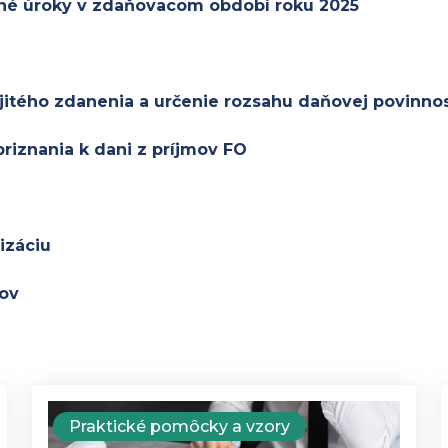
ené úroky v zdaňovacom období roku 2025
jitého zdanenia a určenie rozsahu daňovej povinnos
riznania k dani z príjmov FO
izáciu
kov
Praktické pomôcky a vzory