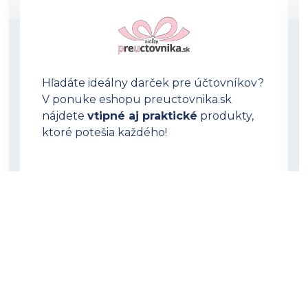
Hľadáte ideálny darček pre účtovníkov?
V ponuke eshopu preuctovnika.sk
nájdete
vtipné aj praktické
produkty,
ktoré potešia každého!
OTVORIŤ PREUCTOVNIKA.SK