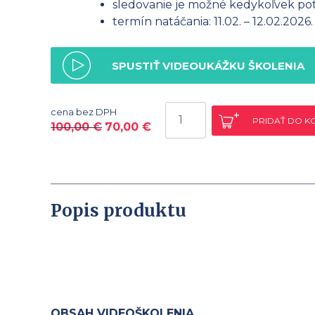
sledovanie je možné kedykoľvek potr
termín natáčania: 11.02. – 12.02.2026.
SPUSTIŤ VIDEOUKÁŽKU ŠKOLENIA
množstvo
cena bez DPH
PRIDAŤ DO K
Daňové
100,00
€
70,00
€
priznanie
k
dani
z
Popis produktu
príjmov
FO
za
rok
2025
(2-
dňové
OBSAH VIDEOŠKOLENIA