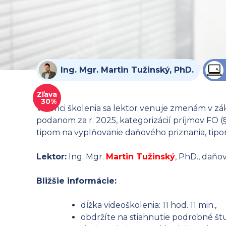
Ing. Mgr. Martin Tužinský, PhD.
Zľava
30%
V rámci školenia sa lektor venuje zmenám v zá
podanom za r. 2025, kategorizácií príjmov FO 
tipom na vyplňovanie daňového priznania, tip
Lektor:
Ing. Mgr.
Martin Tužinský
, PhD., daňo
Bližšie informácie:
dĺžka videoškolenia: 11 hod. 11 min.,
obdržíte na stiahnutie podrobné štu