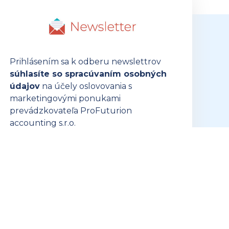
Prihlásením sa k odberu newslettrov
súhlasíte so spracúvaním osobných
údajov
na účely oslovovania s
marketingovými ponukami
prevádzkovateľa ProFuturion
accounting s.r.o.
PRIHLÁSIŤ SA K ODBERU