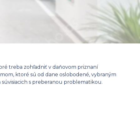
toré treba zohľadniť v daňovom priznaní
ríjmom, ktoré sú od dane oslobodené, vybraným
 súvisiacich s preberanou problematikou.