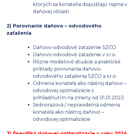
ktorých sa konatelia dopúšťajú najmä v
daňovej oblasti
2) Porovnanie daňovo – odvodového
zaťaženia
Daňovo-odvodové zaťaženie SZČO
Daňovo-odvodové zaťaženie v s.r.o.
Rôzne modelové situácie a praktické
príklady porovnania daňovo-
odvodového zaťaženia SZČO a s.r.o.
Odmena konateľa ako nástroj daňovo –
odvodovej optimalizácie s
prihliadnutím na zmeny od 01.01.2023
Jednorazová / nepravidelná odmena
konateľa ako nástroj daňovo –
odvodovej optimalizácie
3) Špecifiká daňovej optimalizácie v roku 2024