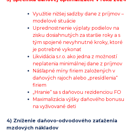
Využitie nižšej sadzby dane z príjmov –
modelové situácie
Uprednostnenie výplaty podielov na
zisku dosiahnutých za staršie roky a s
tým spojené nevyhnutné kroky, ktoré
je potrebné vykonať
Likvidácia s.r.o. ako jedna z možností
neplatenia minimálnej dane z príjmov
Nášľapné míny firiem založených v
daňových rajoch alebo „presídlenia“
firiem
„Hranie“ sa s daňovou rezidenciou FO
Maximalizácia výšky daňového bonusu
na vyživované deti
4) Zníženie daňovo-odvodového zaťaženia
mzdových nákladov