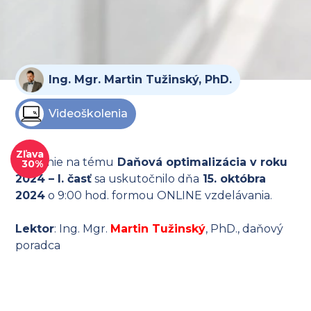
Ing. Mgr. Martin Tužinský, PhD.
Videoškolenia
Zľava
Školenie na tému
Daňová optimalizácia v roku
30%
2024 – I. časť
sa uskutočnilo dňa
15. októbra
2024
o 9:00 hod. formou ONLINE vzdelávania.
Lektor
: Ing. Mgr.
Martin Tužinský
, PhD., daňový
poradca