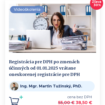
Zľava
30%
Videoškolenia
Registrácia pre DPH po zmenách
účinných od 01.01.2025 vrátane
oneskorenej registrácie pre DPH
Ing. Mgr. Martin Tužinský, PhD.
cena bez DPH
55,00
€
38,50
€