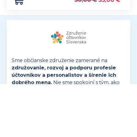
50,00
€
35,00
€
Sme občianske združenie zamerané na
združovanie, rozvoj a podporu profesie
účtovníkov a personalistov a šírenie ich
dobrého mena.
Nie sme spokojní s tým, ako
sa s účtovníkmi a mzdármi narába, prehliada
sa naša dôležitosť a často sa nedoceňuje naša
náročná profesia.
OTVORIŤ ZUSK.SK