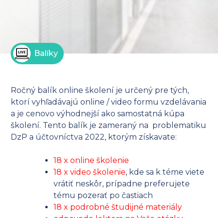
Balíky
Ročný balík online školení je určený pre tých,
ktorí vyhľadávajú online / video formu vzdelávania
a je cenovo výhodnejší ako samostatná kúpa
školení. Tento balík je zameraný na problematiku
DzP a účtovníctva 2022, ktorým získavate:
18 x online školenie
18 x video školenie
, kde sa k téme viete
vrátiť neskôr, prípadne preferujete
tému pozerať po častiach
18 x podrobné študijné materiály