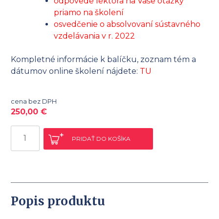
odpovede lektora na Vaše otázky
priamo na školení
osvedčenie o absolvovaní sústavného
vzdelávania v r. 2022
Kompletné informácie k balíčku, zoznam tém a
dátumov online školení nájdete:
TU
cena bez DPH
250,00
€
množstvo
PRIDAŤ DO KOŠÍKA
Ročný
balík
odborného
vzdelávania
2022
Popis produktu
-
DzP