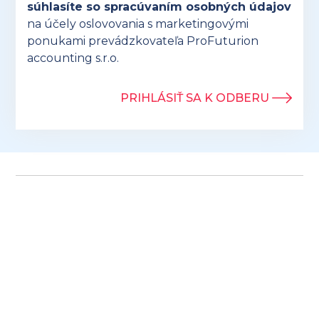
súhlasíte so spracúvaním osobných údajov
na účely oslovovania s marketingovými
ponukami prevádzkovateľa ProFuturion
accounting s.r.o.
PRIHLÁSIŤ SA K ODBERU
©2026 Všetky práva vyhradené
Ochrana osobných údajov
Obchodné podmienky
Tvorba webstránok foxili.sk