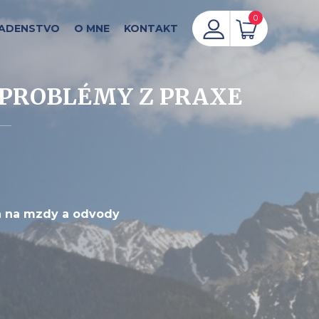
0
ADENSTVO
O MNE
KONTAKT
É PROBLÉMY Z PRAXE
ka na mzdy a odvody