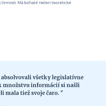
 činnosti. Má bohaté nielen teoretické
bsolvovali všetky legislatívne
"Som 
k množstvu informácií si našli
škole
 mala tiež svoje čaro. "
zmi
Slov