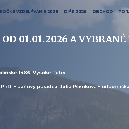
ROČNÉ VZDELÁVANIE 2026
DIÁR 2026
OBCHOD
POR
 OD 01.01.2026 A VYBRAN
dbanské 1486, Vysoké Tatry
ý, PhD. - daňový poradca, Júlia Pšenková - odborníč