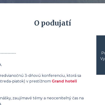
O podujatí
------------
Pr
Vy
,
predvianočnú 3-dňovú konferenciu, ktorá sa
streda-piatok) v prestížnom
Grand hoteli
nášky, zaujímavé témy a neoceniteľný čas na
.