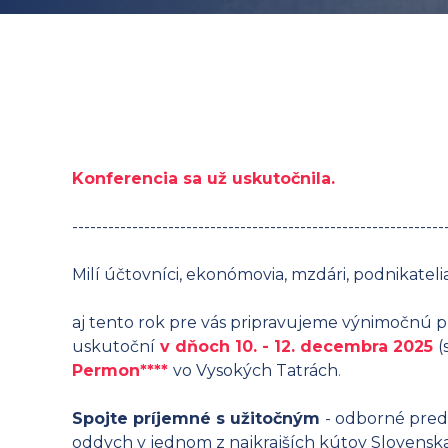
Konferencia sa už uskutočnila.
--------------------------------------------------------------
Milí účtovníci, ekonómovia, mzdári, podnikatelia
aj tento rok pre vás pripravujeme výnimočnú 
uskutoční
v dňoch 10. - 12. decembra 2025
(
Permon****
vo Vysokých Tatrách
.
Spojte príjemné s užitočným
- odborné pred
oddych v jednom z najkrajších kútov Slovenska