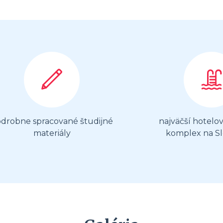
drobne spracované študijné
najväčší hotelo
materiály
komplex na S